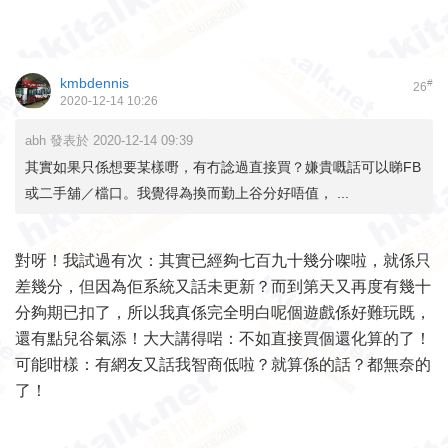
kmbdennis
#
26
2020-12-14 10:26
abh 發表於 2020-12-14 09:39
其實如果只係想要某樣嘢，有冇諗過直接買？嫌貴嘅話可以睇FB
或二手舖／檔口。我覺得為換而勤上谷分好唔值， ...
對呀！我試過有次：其實已經夠七百九十幾分㗎啦，就係只
差幾分，但因為佢系統又話未更新？而到第天又再度有幾十
分夠期已扣了，所以我真係完全明白呢個遊戲係好難玩既，
還有點兒谷氣添！大大講得啱：不如直接買個還化算的了！
可能咁樣：有網友又話我智商低啦？就算係的話？都無奈的
了！