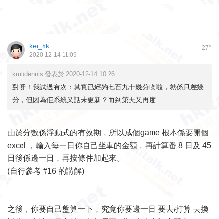
kei_hk
#
27
2020-12-14 11:09
kmbdennis 發表於 2020-12-14 10:26
對呀！我試過有次：其實已經夠七百九十幾分㗎啦，就係只差幾
分，但因為佢系統又話未更新？而到第天又再度 ...
由於分數係浮動式的有效期﹐所以成個game 根本係要開個
excel ﹐輸入每一日你自己坐車的金額﹐再計算番 8 日及 45
日後係邊一日﹐再按條件加起來。
(自行參考 #16 的講解)
之後﹐你要自己盤算一下﹐究竟你要邊一日 要去/打算 去換