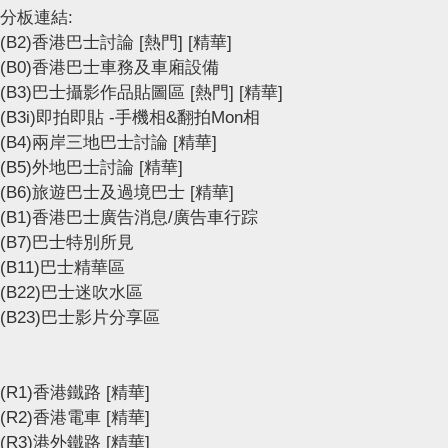
分板連結:
(B2)香港巴士討論
[熱門]
[精華]
(B0)香港巴士車務及車廂設備
(B3)巴士攝影作品貼圖區
[熱門]
[精華]
(B3i)即拍即貼 -手機相&翻拍Mon相
(B4)兩岸三地巴士討論
[精華]
(B5)外地巴士討論
[精華]
(B6)旅遊巴士及過境巴士
[精華]
(B1)香港巴士廣告消息/廣告車行踪
(B7)巴士特別所見
(B11)巴士精華區
(B22)巴士迷吹水區
(B23)巴士影片分享區
(R1)香港鐵路
[精華]
(R2)香港電車
[精華]
(R3)港外鐵路
[精華]