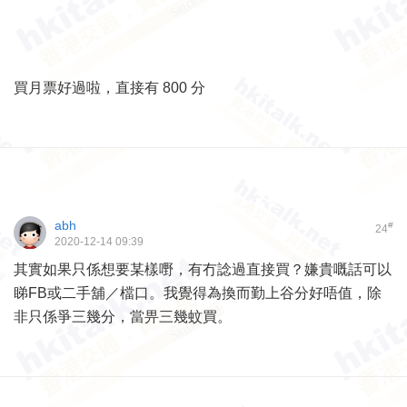
買月票好過啦，直接有 800 分
abh
#
24
2020-12-14 09:39
其實如果只係想要某樣嘢，有冇諗過直接買？嫌貴嘅話可以
睇FB或二手舖／檔口。我覺得為換而勤上谷分好唔值，除
非只係爭三幾分，當畀三幾蚊買。