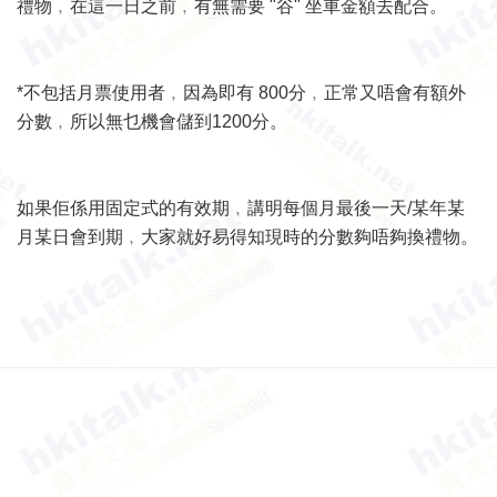
禮物﹐在這一日之前﹐有無需要 "谷" 坐車金額去配合。
*不包括月票使用者﹐因為即有 800分﹐正常又唔會有額外
分數﹐所以無乜機會儲到1200分。
如果佢係用固定式的有效期﹐講明每個月最後一天/某年某
月某日會到期﹐大家就好易得知現時的分數夠唔夠換禮物。