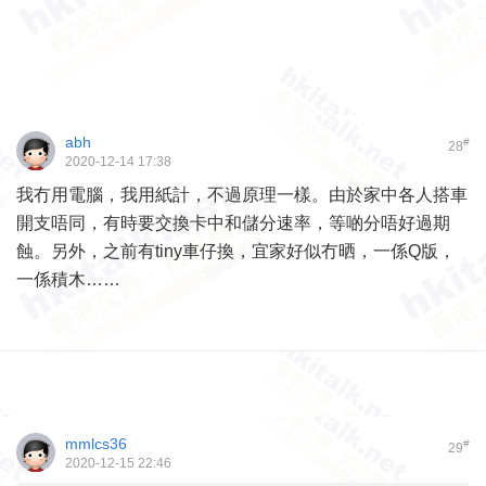
abh
#
28
2020-12-14 17:38
我冇用電腦，我用紙計，不過原理一樣。由於家中各人搭車
開支唔同，有時要交換卡中和儲分速率，等啲分唔好過期
蝕。另外，之前有tiny車仔換，宜家好似冇晒，一係Q版，
一係積木……
mmlcs36
#
29
2020-12-15 22:46