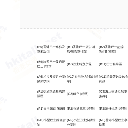
(B0)香港巴士車務及
(B1)香港巴士廣告消
(B2)香港巴士討論
車廂設備
息/廣告車行踪
[熱門]
[精華]
(B6)旅遊巴士及過境
(B7)巴士特別所見
(B11)巴士精華區
巴士
[精華]
(A6)相片及短片分享/
(A10)香港地方討論
[精
(A11)消費著數及飲
攝影技術
華]
資訊
(F1)交通路線集思建
(C3)海上交通及船隻
(C2)航空
[精華]
議區
[精華]
(R1)香港鐵路
[精華]
(R2)香港電車
[精華]
(R3)港外鐵路
[精華]
(M1)小型巴士綜合討
(M2)小型巴士多媒體
(M3)香港小型巴士字
論
分享區
軌表