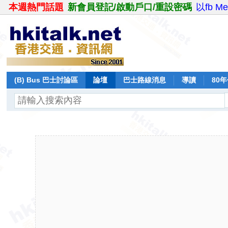
本週熱門話題
新會員登記/啟動戶口/重設密碼
以fb M
(B) Bus 巴士討論區
論壇
巴士路線消息
導讀
80
飛行報告
日誌
保留巴士
分享
記錄