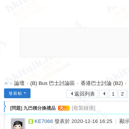
»
論壇
›
(B) Bus 巴士討論區
›
香港巴士討論 (B2)
›
hk
發新帖
返回列表
1
2
ita
火...
[複製鏈接]
[問題]
九巴積分換禮品
lk.
ne
KE7066
發表於 2020-12-16 16:25
|
顯
t