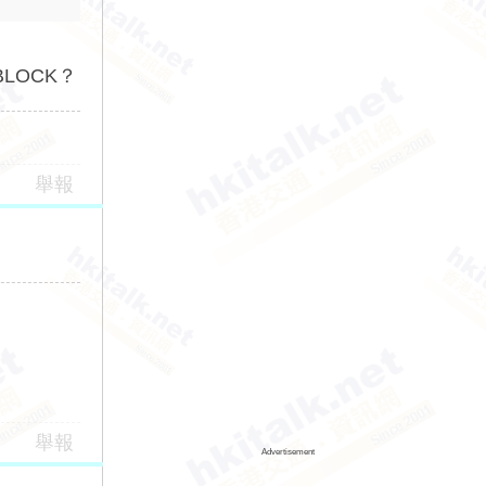
LOCK？
舉報
舉報
Advertisement