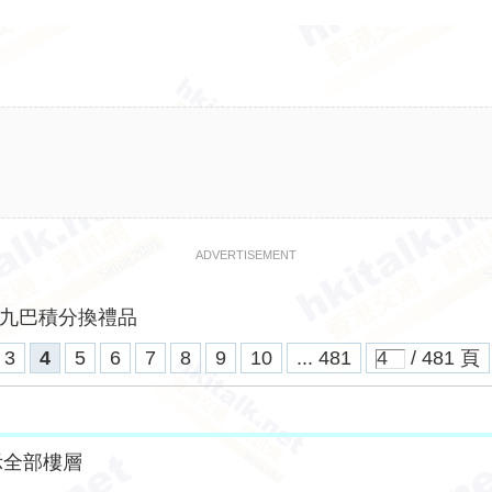
ADVERTISEMENT
九巴積分換禮品
3
4
5
6
7
8
9
10
... 481
/ 481 頁
示全部樓層