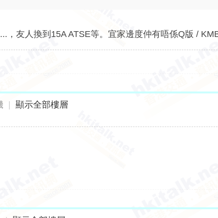
，友人換到15A ATSE等。宜家邊度仲有唔係Q版 / KMB
機
|
顯示全部樓層