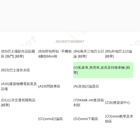
ADVERTISEMENT
(B3)巴士攝影作品貼圖
(B3i)即拍即貼 -手機相
(B4)兩岸三地巴士討
(B5)外地巴士討論
區
[熱門]
[精華]
&翻拍Mon相
論
[精華]
[精華]
(V)私家車,商用車,政府及特種車輛
[精
(B22)巴士迷吹水區
華]
食
(A16)建築物機電裝置及
(A19)問路專區
(N)其他討論題目
設備
(D1)公共交通有關商品
(Y)hkitalk.net會員福
(Z)站務資源中心
[精華]
利部
(O3)omsi教學及求
(O1)omsi討論區
(O2)omsi下載區
助區