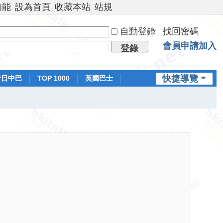
功能
設為首頁
收藏本站
站規
自動登錄
找回密碼
會員申請加入
登錄
快捷導覽
昔日中巴
TOP 1000
英國巴士
排行榜
日本鐵路