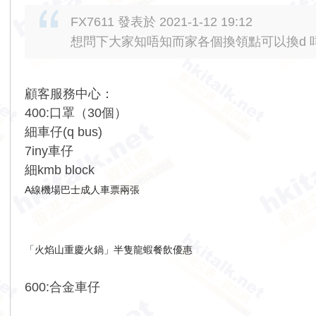
FX7611 發表於 2021-1-12 19:12
想問下大家知唔知而家各個換領點可以換d 
顧客服務中心：
400:口罩（30個）
細車仔(q bus)
7iny車仔
細kmb block
A線機場巴士成人車票兩張
「火焰山重慶火鍋」半隻龍蝦餐飲優惠
600:合金車仔