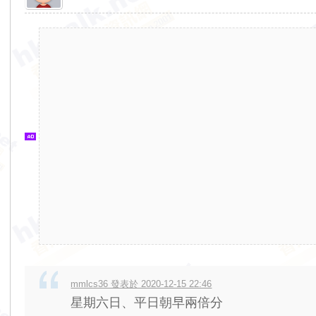
香
港
交
通
資
訊
網
mmlcs36 發表於 2020-12-15 22:46
星期六日、平日朝早兩倍分