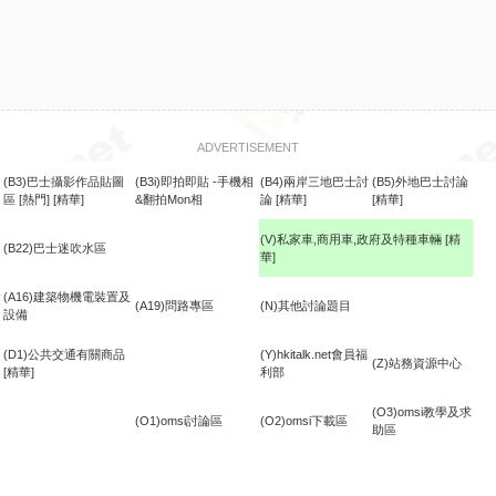
ADVERTISEMENT
(B3)巴士攝影作品貼圖
(B3i)即拍即貼 -手機相
(B4)兩岸三地巴士討
(B5)外地巴士討論
區
[熱門]
[精華]
&翻拍Mon相
論
[精華]
[精華]
(V)私家車,商用車,政府及特種車輛
[精
(B22)巴士迷吹水區
華]
食
(A16)建築物機電裝置及
(A19)問路專區
(N)其他討論題目
設備
(D1)公共交通有關商品
(Y)hkitalk.net會員福
(Z)站務資源中心
[精華]
利部
(O3)omsi教學及求
(O1)omsi討論區
(O2)omsi下載區
助區