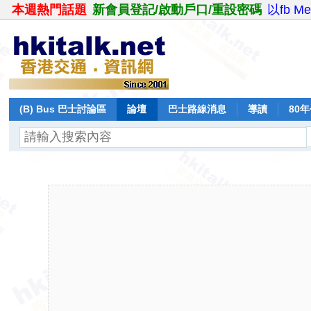
本週熱門話題
新會員登記/啟動戶口/重設密碼
以fb M
(B) Bus 巴士討論區
論壇
巴士路線消息
導讀
80
飛行報告
日誌
保留巴士
分享
記錄