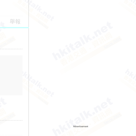
舉報
Advertisement