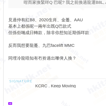
咁而家換緊咩Q 巴呢? 我之前換過龍運B8L, 
見過仲有紅B8、2020生肖、金躉、AAU
基本上都係呢一兩年出既Q巴款式
但係佢哋成日轉款，除非你想知近期係咩款
反而我想要龍躉、九巴facelift MMC
同埋冷龍唔知有冇拎過出嚟俾人換？
KCRC . Keep Moving