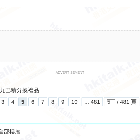
ADVERTISEMENT
九巴積分換禮品
3
4
5
6
7
8
9
10
... 481
/ 481 頁
全部樓層