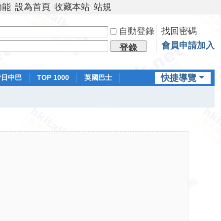
功能
設為首頁
收藏本站
站規
自動登錄
找回密碼
會員申請加入
登錄
快捷導覽
昔日中巴
TOP 1000
英國巴士
排行榜
日本鐵路