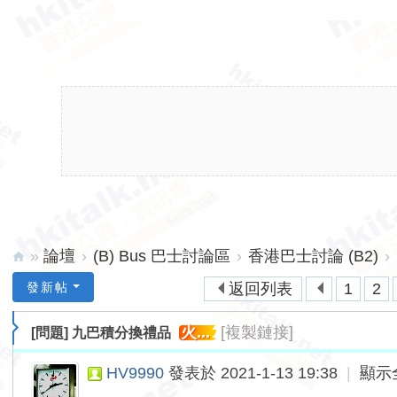
»
論壇
›
(B) Bus 巴士討論區
›
香港巴士討論 (B2)
›
hk
發新帖
返回列表
1
2
ita
火...
[複製鏈接]
[問題]
九巴積分換禮品
lk.
ne
HV9990
發表於 2021-1-13 19:38
|
顯示
t