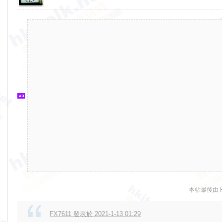
香
港
交
通
資
訊
網
本帖最後由 HV9
FX7611 發表於 2021-1-13 01:29