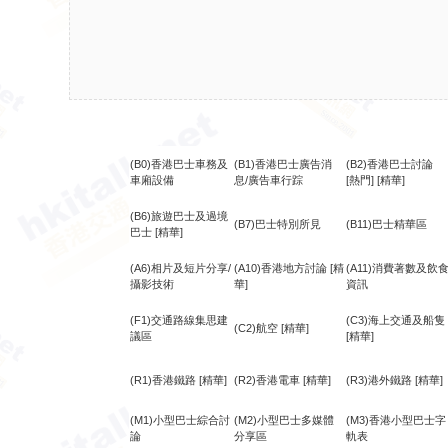
(B0)香港巴士車務及
(B1)香港巴士廣告消
(B2)香港巴士討論
車廂設備
息/廣告車行踪
[熱門]
[精華]
(B6)旅遊巴士及過境
(B7)巴士特別所見
(B11)巴士精華區
巴士
[精華]
(A6)相片及短片分享/
(A10)香港地方討論
[精
(A11)消費著數及飲
攝影技術
華]
資訊
(F1)交通路線集思建
(C3)海上交通及船隻
(C2)航空
[精華]
議區
[精華]
(R1)香港鐵路
[精華]
(R2)香港電車
[精華]
(R3)港外鐵路
[精華]
(M1)小型巴士綜合討
(M2)小型巴士多媒體
(M3)香港小型巴士字
論
分享區
軌表