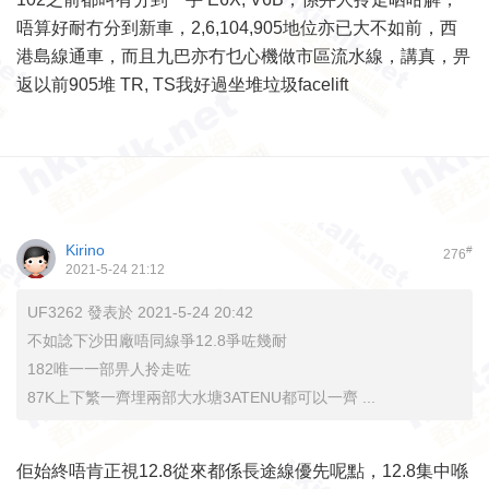
唔算好耐冇分到新車，2,6,104,905地位亦已大不如前，西
港島線通車，而且九巴亦冇乜心機做市區流水線，講真，畀
返以前905堆 TR, TS我好過坐堆垃圾facelift
Kirino
#
276
2021-5-24 21:12
UF3262 發表於 2021-5-24 20:42
不如諗下沙田廠唔同線爭12.8爭咗幾耐
182唯一一部畀人拎走咗
87K上下繁一齊埋兩部大水塘3ATENU都可以一齊 ...
佢始終唔肯正視12.8從來都係長途線優先呢點，12.8集中喺