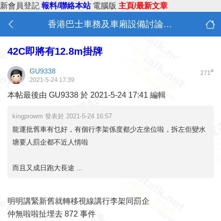
新會員登記
報料/聯絡本站
電腦版
主頁/最新文章
香港巴士車務及車廂設備討論 (B0)
42C即將有12.8m掛牌
GU9338
#
271
2021-5-24 17:39
本帖最後由 GU9338 於 2021-5-24 17:41 編輯
kingprowm 發表於 2021-5-24 16:57
龍運批舊車有乜好，有個行李架係度都少左坐位啦，拆左佢變水
塘要人罰企都不近人情啦
而且又成日跑大長途 ...
明明講緊新舊就轉移視線講行李架同罰企
仲無啦啦扯埋去 872 事件