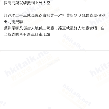
個龍門架就黎搬到上外太空
龍運堆二手車就係俾荔廠掃走一堆折舊折到 0 既舊直塞俾沙
田九龍灣囉
講到尾咪又係當人地係二奶廠，殘直就最好人地廠食晒，自
己就霸晒所有新車紅車 128