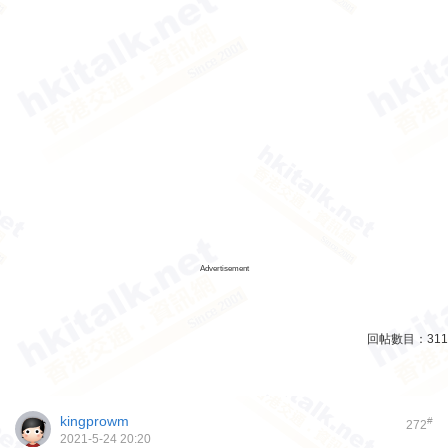
Advertisement
回帖數目：
311
kingprowm
#
272
2021-5-24 20:20