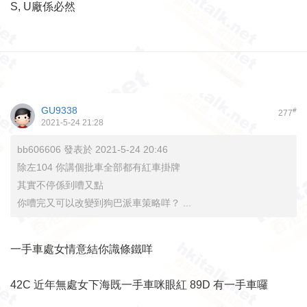
S, U廠係必然
GU9338
#
277
2021-5-24 21:28
bb606606 發表於 2021-5-24 20:46
除左104 你講個批車全部都有紅車掛牌
其實不停係到嘈又點
你嘈完又可以改變到狗巴派車策略咩？ ...
一手車處女情意結你識條鐵咩
42C 近年無處女下海既一手車咪眼紅 89D 有一手車囉