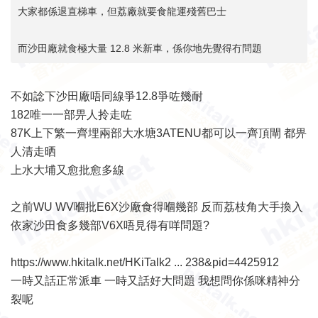
大家都係退直梯車，但荔廠就要食龍運殘舊巴士
而沙田廠就食極大量 12.8 米新車，係你地先覺得冇問題
不如諗下沙田廠唔同線爭12.8爭咗幾耐
182唯一一部畀人拎走咗
87K上下繁一齊埋兩部大水塘3ATENU都可以一齊頂閘 都畀
人清走晒
上水大埔又愈批愈多線
之前WU WV嗰批E6X沙廠食得嗰幾部 反而荔枝角大手換入
依家沙田食多幾部V6X唔見得有咩問題?
https://www.hkitalk.net/HKiTalk2 ... 238&pid=4425912
一時又話正常派車 一時又話好大問題 我想問你係咪精神分
裂呢