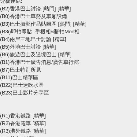
分板連結:
(B2)香港巴士討論
[熱門]
[精華]
(B0)香港巴士車務及車廂設備
(B3)巴士攝影作品貼圖區
[熱門]
[精華]
(B3i)即拍即貼 -手機相&翻拍Mon相
(B4)兩岸三地巴士討論
[精華]
(B5)外地巴士討論
[精華]
(B6)旅遊巴士及過境巴士
[精華]
(B1)香港巴士廣告消息/廣告車行踪
(B7)巴士特別所見
(B11)巴士精華區
(B22)巴士迷吹水區
(B23)巴士影片分享區
(R1)香港鐵路
[精華]
(R2)香港電車
[精華]
(R3)港外鐵路
[精華]