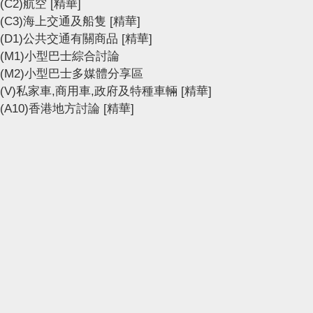
(C2)航空
[精華]
(C3)海上交通及船隻
[精華]
(D1)公共交通有關商品
[精華]
(M1)小型巴士綜合討論
(M2)小型巴士多媒體分享區
(V)私家車,商用車,政府及特種車輛
[精華]
(A10)香港地方討論
[精華]