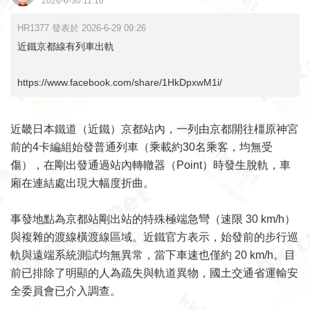
2026-6-30 11:16
HR1377 發表於 2026-6-29 09:26
近鐵京都線有列車出軌
https://www.facebook.com/share/1HkDpxwM1i/
近畿日本鐵道（近鐵）京都站內，一列由京都開往橿原神宮
前的4卡編組始發普通列車（乘載約30名乘客，均無受
傷），在剛出發通過站內轉轍器（Point）時發生脫軌，車
廂在連結處出現大幅度折曲。
事發地點為京都站剛出站的特殊極端急彎（速限 30 km/h）
與複雜的渡線橫渡線區域。近鐵官方表示，始發前的步行巡
軌與遠端系統測試均無異常，當下車速也僅約 20 km/h。目
前已排除了明顯的人為疏失與軌道異物，國土交通省運輸安
全委員會已介入調查。