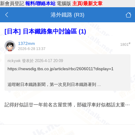
新會員登記
報料/聯絡本站
電腦版
主頁/最新文章
港外鐵路 (R3)
[日本]
日本鐵路集中討論區 (1)
1372mm
#
1801
2026-6-28 13:37
rickywk 發表於 2026-4-17 20:09
https://newsdig.tbs.co.jp/articles/rbc/2606011?display=1
追咁耐日本鐵路新聞，第一次見到日本鐵路著到 ...
記得好似話廿一年前名古屋世博，部磁浮車好似都話太重⋯