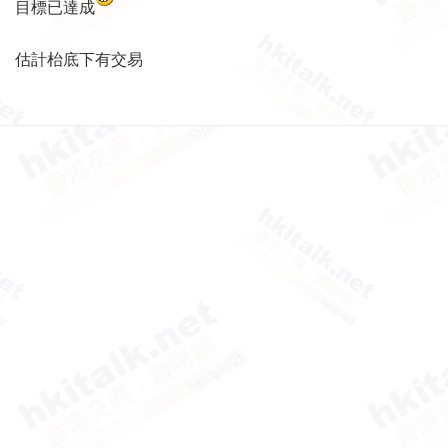
目標已達成
估計枱底下有交易