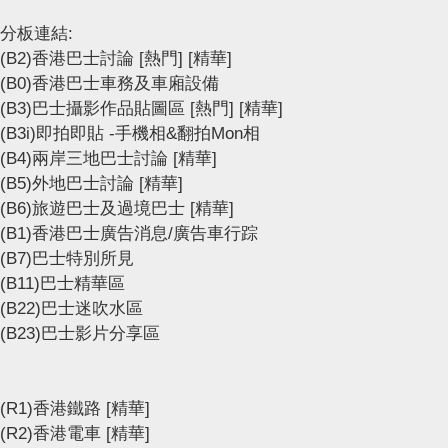
分板連結:
(B2)香港巴士討論
[熱門]
[精華]
(B0)香港巴士車務及車廂設備
(B3)巴士攝影作品貼圖區
[熱門]
[精華]
(B3i)即拍即貼 -手機相&翻拍Mon相
(B4)兩岸三地巴士討論
[精華]
(B5)外地巴士討論
[精華]
(B6)旅遊巴士及過境巴士
[精華]
(B1)香港巴士廣告消息/廣告車行踪
(B7)巴士特別所見
(B11)巴士精華區
(B22)巴士迷吹水區
(B23)巴士影片分享區
(R1)香港鐵路
[精華]
(R2)香港電車
[精華]