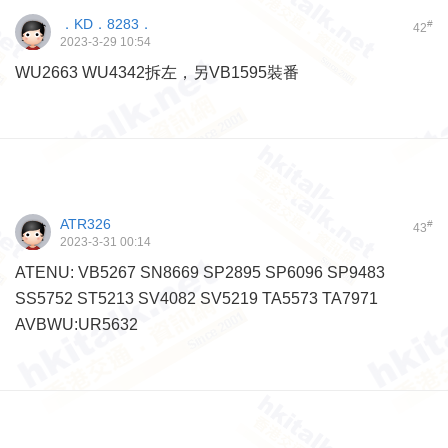
．KD．8283．
#
42
2023-3-29 10:54
WU2663 WU4342拆左，另VB1595裝番
ATR326
#
43
2023-3-31 00:14
ATENU: VB5267 SN8669 SP2895 SP6096 SP9483
SS5752 ST5213 SV4082 SV5219 TA5573 TA7971
AVBWU:UR5632