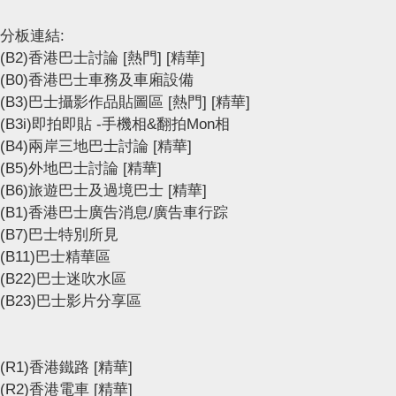
分板連結:
(B2)香港巴士討論
[熱門]
[精華]
(B0)香港巴士車務及車廂設備
(B3)巴士攝影作品貼圖區
[熱門]
[精華]
(B3i)即拍即貼 -手機相&翻拍Mon相
(B4)兩岸三地巴士討論
[精華]
(B5)外地巴士討論
[精華]
(B6)旅遊巴士及過境巴士
[精華]
(B1)香港巴士廣告消息/廣告車行踪
(B7)巴士特別所見
(B11)巴士精華區
(B22)巴士迷吹水區
(B23)巴士影片分享區
(R1)香港鐵路
[精華]
(R2)香港電車
[精華]