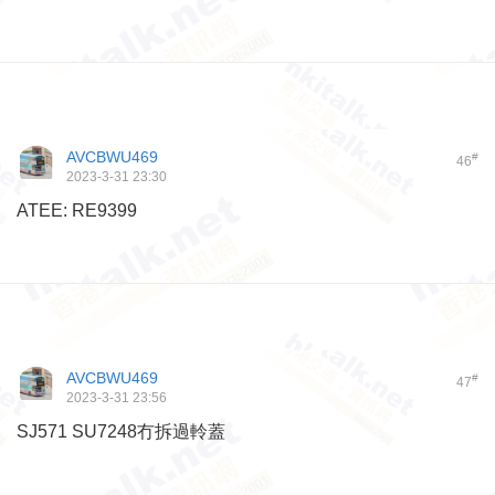
AVCBWU469
#
46
2023-3-31 23:30
ATEE: RE9399
AVCBWU469
#
47
2023-3-31 23:56
SJ571 SU7248冇拆過軨蓋