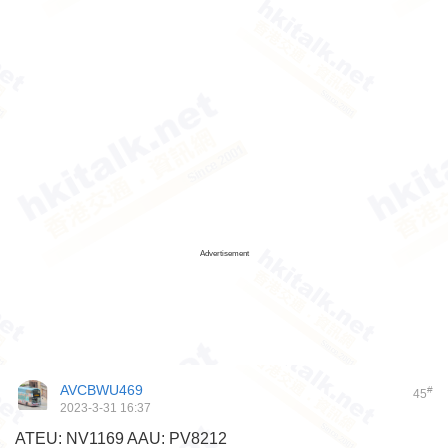
Advertisement
AVCBWU469
#
45
2023-3-31 16:37
ATEU: NV1169 AAU: PV8212