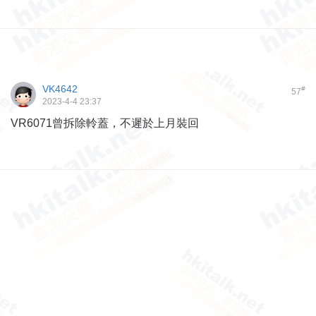
VK4642
#
57
2023-4-4 23:37
VR6071曾拆除軨蓋，不遲於上月裝回