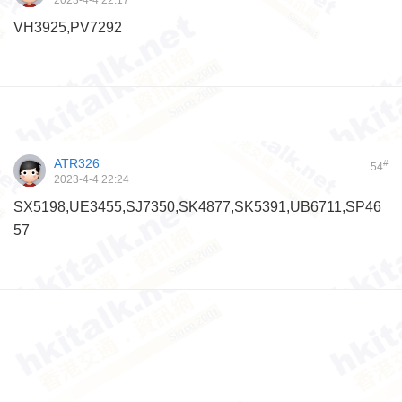
2023-4-4 22:17
VH3925,PV7292
ATR326
#
54
2023-4-4 22:24
SX5198,UE3455,SJ7350,SK4877,SK5391,UB6711,SP46
57