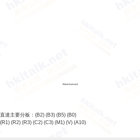
Advertisement
直達主要分板：
(B2)
(B3)
(B5)
(B0)
(R1)
(R2)
(R3)
(C2)
(C3)
(M1)
(V)
(A10)