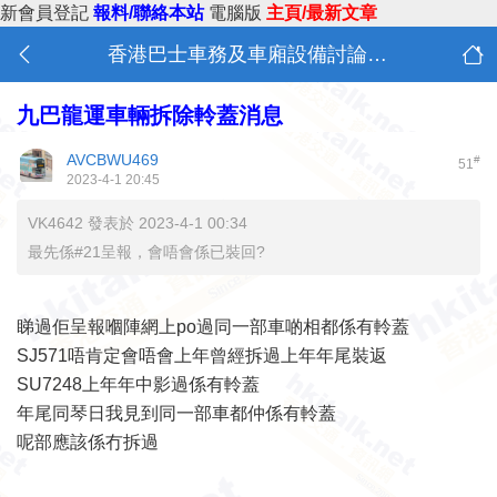
新會員登記
報料/聯絡本站
電腦版
主頁/最新文章
香港巴士車務及車廂設備討論 (B0)
九巴龍運車輛拆除軨蓋消息
AVCBWU469
#
51
2023-4-1 20:45
VK4642 發表於 2023-4-1 00:34
最先係#21呈報，會唔會係已裝回?
睇過佢呈報嗰陣網上po過同一部車啲相都係有軨蓋
SJ571唔肯定會唔會上年曾經拆過上年年尾裝返
SU7248上年年中影過係有軨蓋
年尾同琴日我見到同一部車都仲係有軨蓋
呢部應該係冇拆過