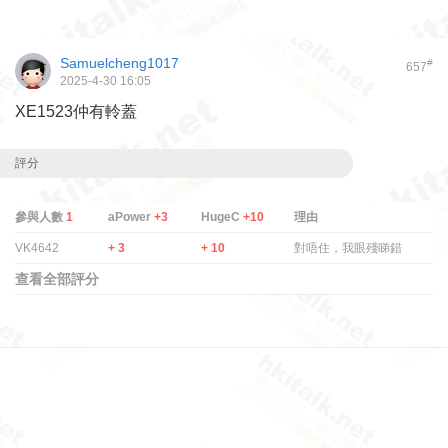
Samuelcheng1017
#
657
2025-4-30 16:05
XE1523仲有軨蓋
評分
參與人數
1
aPower
+3
HugeC
+10
理由
VK4642
+ 3
+ 10
對唔住，我眼殘睇錯
查看全部評分