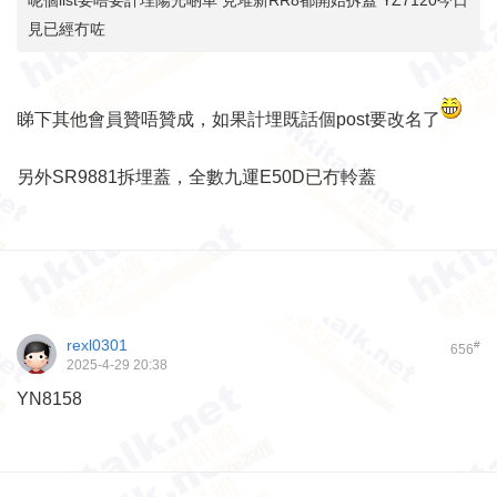
呢個list要唔要計埋陽光啲車 見堆新RR8都開始拆蓋 YZ7120今日
見已經冇咗
睇下其他會員贊唔贊成，如果計埋既話個post要改名了
另外SR9881拆埋蓋，全數九運E50D已冇軨蓋
rexl0301
#
656
2025-4-29 20:38
YN8158