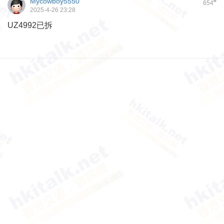
Mycowboy5550
#
654
2025-4-26 23:28
UZ4992已拆