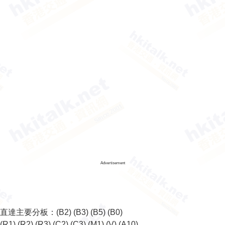
Advertisement
直達主要分板：
(B2)
(B3)
(B5)
(B0)
(R1)
(R2)
(R3)
(C2)
(C3)
(M1)
(V)
(A10)