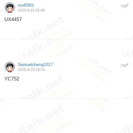
rexl0301
#
739
2025-8-21 01:48
UX4457
Samuelcheng1017
#
740
2025-8-23 16:14
YC752