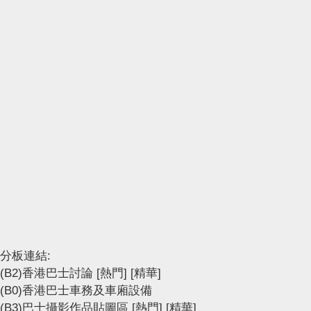
分板連結:
(B2)香港巴士討論
[熱門]
[精華]
(B0)香港巴士車務及車廂設備
(B3)巴士攝影作品貼圖區
[熱門]
[精華]