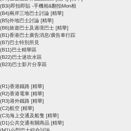
(B3i)即拍即貼 -手機相&翻拍Mon相
(B4)兩岸三地巴士討論
[精華]
(B5)外地巴士討論
[精華]
(B6)旅遊巴士及過境巴士
[精華]
(B1)香港巴士廣告消息/廣告車行踪
(B7)巴士特別所見
(B11)巴士精華區
(B22)巴士迷吹水區
(B23)巴士影片分享區
(R1)香港鐵路
[精華]
(R2)香港電車
[精華]
(R3)港外鐵路
[精華]
(C2)航空
[精華]
(C3)海上交通及船隻
[精華]
(D1)公共交通有關商品
[精華]
(M1)小型巴士綜合討論