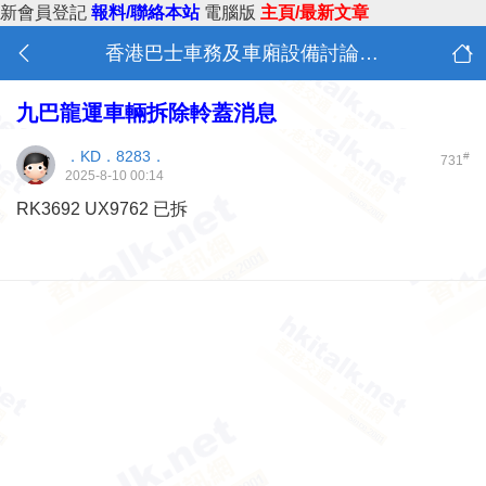
新會員登記
報料/聯絡本站
電腦版
主頁/最新文章
香港巴士車務及車廂設備討論 (B0)
九巴龍運車輛拆除軨蓋消息
．KD．8283．
#
731
2025-8-10 00:14
RK3692 UX9762 已拆