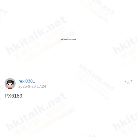
Advertisement
rexl0301
#
738
2025-8-20 17:24
PX6189