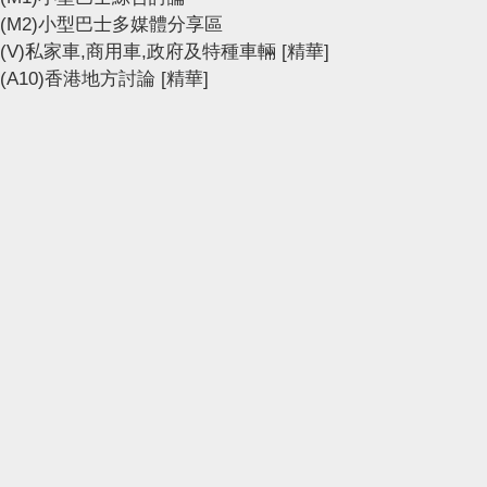
(M2)小型巴士多媒體分享區
(V)私家車,商用車,政府及特種車輛
[精華]
(A10)香港地方討論
[精華]