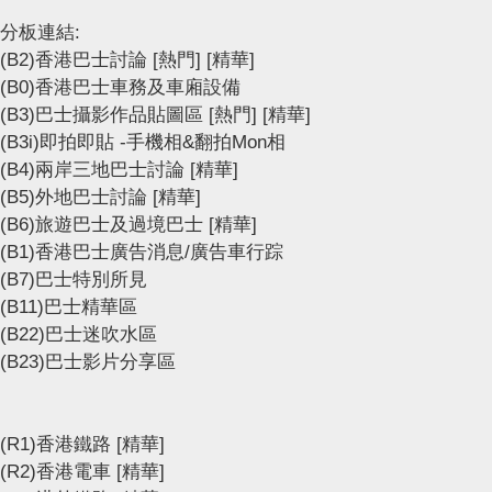
分板連結:
(B2)香港巴士討論
[熱門]
[精華]
(B0)香港巴士車務及車廂設備
(B3)巴士攝影作品貼圖區
[熱門]
[精華]
(B3i)即拍即貼 -手機相&翻拍Mon相
(B4)兩岸三地巴士討論
[精華]
(B5)外地巴士討論
[精華]
(B6)旅遊巴士及過境巴士
[精華]
(B1)香港巴士廣告消息/廣告車行踪
(B7)巴士特別所見
(B11)巴士精華區
(B22)巴士迷吹水區
(B23)巴士影片分享區
(R1)香港鐵路
[精華]
(R2)香港電車
[精華]