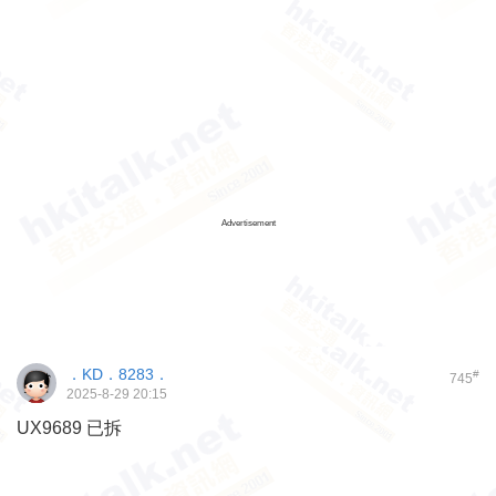
Advertisement
．KD．8283．
#
745
2025-8-29 20:15
UX9689 已拆