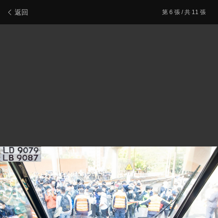
新會員登記
報料/聯絡本站
電腦版
主頁/最新文章
返回
第
6
張 / 共 11 張