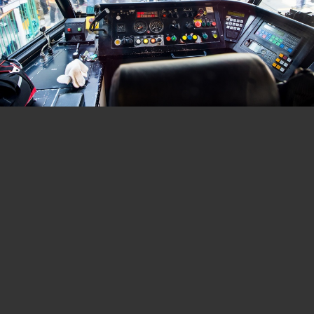
分板連結:
(B2)香港巴士討論
[熱門]
[精華]
(B0)香港巴士車務及車廂設備
(B3)巴士攝影作品貼圖區
[熱門]
[精華]
(B3i)即拍即貼 -手機相&翻拍Mon相
(B4)兩岸三地巴士討論
[精華]
(B5)外地巴士討論
[精華]
(B6)旅遊巴士及過境巴士
[精華]
(B1)香港巴士廣告消息/廣告車行踪
(B7)巴士特別所見
(B11)巴士精華區
(B22)巴士迷吹水區
(B23)巴士影片分享區