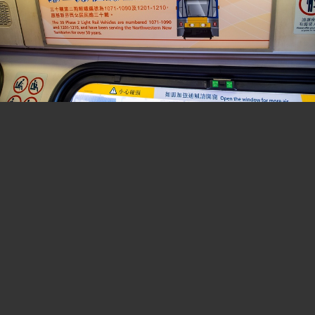
分板連結:
(B2)香港巴士討論
[熱門]
[精華]
(B0)香港巴士車務及車廂設備
(B3)巴士攝影作品貼圖區
[熱門]
[精華]
(B3i)即拍即貼 -手機相&翻拍Mon相
(B4)兩岸三地巴士討論
[精華]
(B5)外地巴士討論
[精華]
(B6)旅遊巴士及過境巴士
[精華]
(B1)香港巴士廣告消息/廣告車行踪
(B7)巴士特別所見
(B11)巴士精華區
(B22)巴士迷吹水區
(B23)巴士影片分享區