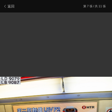
新會員登記
報料/聯絡本站
電腦版
主頁/最新文章
返回
第
7
張 / 共 11 張