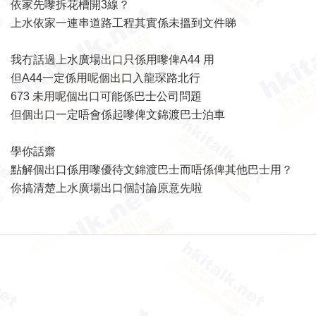
依家先嚟拆花槽開3線？
上水依家一連串道路工程其實係未搵到文件睇
我冇話過上水廣場出口只係用嚟俾A44 用
但A44一定係用呢個出口入龍琛路北行
673 未用呢個出口可能係巴士公司問題
但個出口一定唔會係起嚟俾文錦渡巴士泊車
學你話齋
點解個出口係用嚟優待文錦渡巴士而唔係俾其他巴士用？
你搞清楚上水廣場出口個討論原意先啦