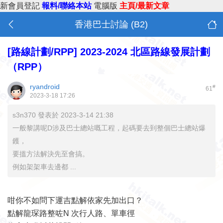
新會員登記
報料/聯絡本站
電腦版
主頁/最新文章
香港巴士討論 (B2)
[路線計劃/RPP]
2023-2024 北區路線發展計劃
（RPP）
ryandroid
#
61
2023-3-18 17:26
s3n370 發表於 2023-3-14 21:38
一般黎講呢D涉及巴士總站嘅工程，起碼要去到整個巴士總站爆
鑊，
要搵方法解決先至會搞。
例如架架車去邊都 ...
咁你不如問下運吉點解依家先加出口？
點解龍琛路整咗N 次行人路、單車徑