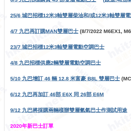
25/6 城巴招標12米3軸雙層柴油和/或12米3軸雙
4/7 九巴再訂購MAN雙層巴士
(8/7/2022 M6EX1, 
23/7 城巴招標12米3軸雙層電動空調巴士
4/8 九巴招標供應2輛雙層電動空調巴士
5/10 九巴增訂 46 輛 12.8 米富豪 B8L 雙層巴士
(M
6/12 九巴再加訂 46部 E6X 同 26部 E6M
9/12 九巴將採購兩輛樣辦雙層氫氣巴士作測試用途
2020年新巴士訂單