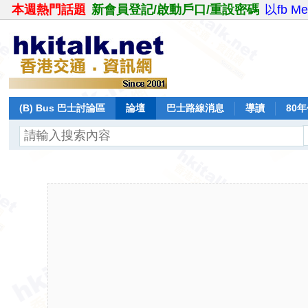
本週熱門話題
新會員登記/啟動戶口/重設密碼
以fb M
(B) Bus 巴士討論區
論壇
巴士路線消息
導讀
80
飛行報告
日誌
保留巴士
分享
記錄