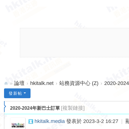
»
論壇
›
hkitalk.net
›
站務資源中心 (Z)
›
2020-2
hk
發新帖
ita
[複製鏈接]
2020-2024年新巴士訂單
lk.
ne
hkitalk.media
發表於 2023-3-2 16:27
|
t