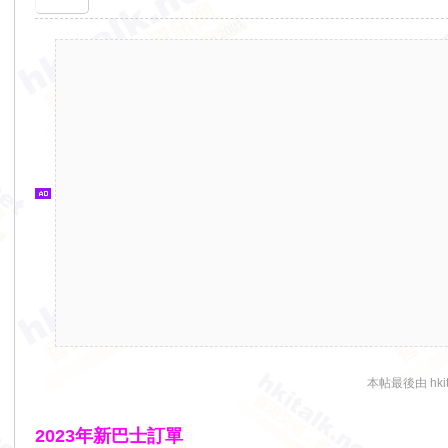
香
港
交
通
資
訊
網
本帖最後由 hkita
2023年新巴士訂單