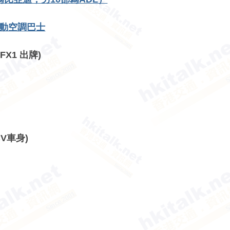
層電動空調巴士
M6FX1 出牌)
CV車身)