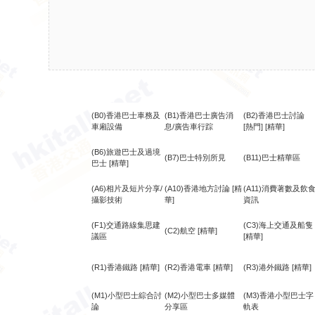
(B0)香港巴士車務及
(B1)香港巴士廣告消
(B2)香港巴士討論
車廂設備
息/廣告車行踪
[熱門]
[精華]
(B6)旅遊巴士及過境
(B7)巴士特別所見
(B11)巴士精華區
巴士
[精華]
(A6)相片及短片分享/
(A10)香港地方討論
[精
(A11)消費著數及飲
攝影技術
華]
資訊
(F1)交通路線集思建
(C3)海上交通及船隻
(C2)航空
[精華]
議區
[精華]
(R1)香港鐵路
[精華]
(R2)香港電車
[精華]
(R3)港外鐵路
[精華]
(M1)小型巴士綜合討
(M2)小型巴士多媒體
(M3)香港小型巴士字
論
分享區
軌表