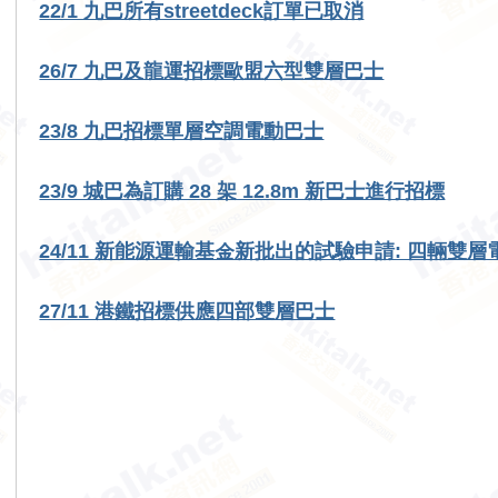
22/1 九巴所有streetdeck訂單已取消
26/7 九巴及龍運招標歐盟六型雙層巴士
23/8 九巴招標單層空調電動巴士
23/9 城巴為訂購 28 架 12.8m 新巴士進行招標
24/11 新能源運輸基金新批出的試驗申請: 四輛雙
27/11 港鐵招標供應四部雙層巴士