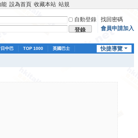
功能
設為首頁
收藏本站
站規
自動登錄
找回密碼
會員申請加入
登錄
快捷導覽
昔日中巴
TOP 1000
英國巴士
排行榜
日本鐵路