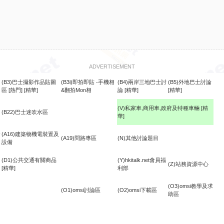
ADVERTISEMENT
(B3)巴士攝影作品貼圖
(B3i)即拍即貼 -手機相
(B4)兩岸三地巴士討
(B5)外地巴士討論
區
[熱門]
[精華]
&翻拍Mon相
論
[精華]
[精華]
(V)私家車,商用車,政府及特種車輛
[精
(B22)巴士迷吹水區
華]
食
(A16)建築物機電裝置及
(A19)問路專區
(N)其他討論題目
設備
(D1)公共交通有關商品
(Y)hkitalk.net會員福
(Z)站務資源中心
[精華]
利部
(O3)omsi教學及求
(O1)omsi討論區
(O2)omsi下載區
助區