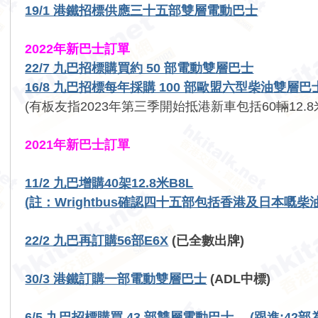
19/1 港鐵招標供應三十五部雙層電動巴士
2022年新巴士訂單
22/7 九巴招標購買約 50 部電動雙層巴士
16/8 九巴招標每年採購 100 部歐盟六型柴油雙層巴
(有板友指2023年第三季開始抵港新車包括60輛12.8米 ADL E
2021年新巴士訂單
11/2 九巴增購40架12.8米B8L
(註：Wrightbus確認四十五部包括香港及日本嘅柴
22/2 九巴再訂購56部E6X
(已全數出牌)
30/3 港鐵訂購一部電動雙層巴士
(ADL中標)
6/5 九巴招標購買 43 部雙層電動巴士
(跟進:42