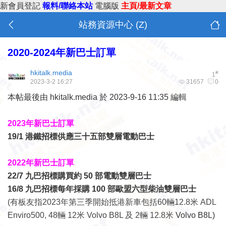
新會員登記
報料/聯絡本站
電腦版
主頁/最新文章
站務資源中心 (Z)
2020-2024年新巴士訂單
hkitalk.media
#
1
2023-3-2 16:27
31657
0
本帖最後由 hkitalk.media 於 2023-9-16 11:35 編輯
2023年新巴士訂單
19/1 港鐵招標供應三十五部雙層電動巴士
2022年新巴士訂單
22/7 九巴招標購買約 50 部電動雙層巴士
16/8 九巴招標每年採購 100 部歐盟六型柴油雙層巴士
(有板友指2023年第三季開始抵港新車包括60輛12.8米 ADL
Enviro500, 48輛 12米 Volvo B8L 及 2輛 12.8米
Volvo B8L)