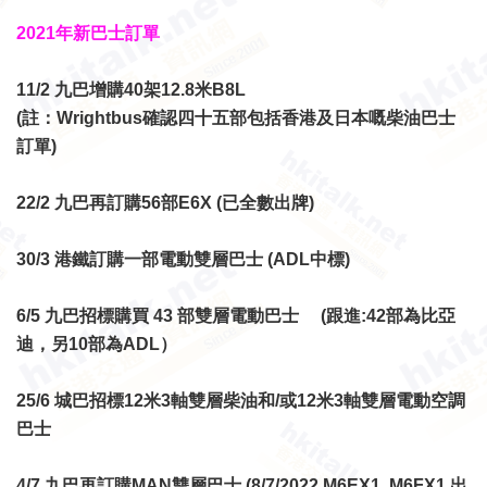
2021年新巴士訂單
11/2 九巴增購40架12.8米B8L
(註：Wrightbus確認四十五部包括香港及日本嘅柴油巴士
訂單)
22/2 九巴再訂購56部E6X
(已全數出牌)
30/3 港鐵訂購一部電動雙層巴士
(ADL中標)
6/5 九巴招標購買 43 部雙層電動巴士
(跟進:42部為比亞
迪，另10部為ADL）
25/6 城巴招標12米3軸雙層柴油和/或12米3軸雙層電動空調
巴士
4/7 九巴再訂購MAN雙層巴士
(8/7/2022 M6EX1, M6FX1 出