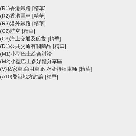
(R1)香港鐵路
[精華]
(R2)香港電車
[精華]
(R3)港外鐵路
[精華]
(C2)航空
[精華]
(C3)海上交通及船隻
[精華]
(D1)公共交通有關商品
[精華]
(M1)小型巴士綜合討論
(M2)小型巴士多媒體分享區
(V)私家車,商用車,政府及特種車輛
[精華]
(A10)香港地方討論
[精華]