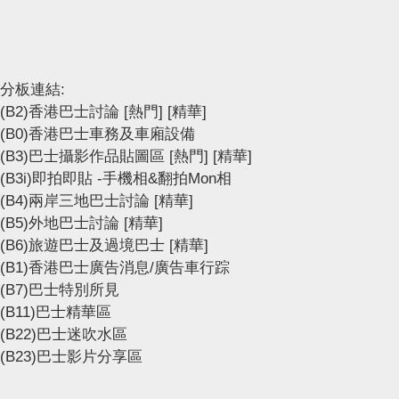
分板連結:
(B2)香港巴士討論
[熱門]
[精華]
(B0)香港巴士車務及車廂設備
(B3)巴士攝影作品貼圖區
[熱門]
[精華]
(B3i)即拍即貼 -手機相&翻拍Mon相
(B4)兩岸三地巴士討論
[精華]
(B5)外地巴士討論
[精華]
(B6)旅遊巴士及過境巴士
[精華]
(B1)香港巴士廣告消息/廣告車行踪
(B7)巴士特別所見
(B11)巴士精華區
(B22)巴士迷吹水區
(B23)巴士影片分享區