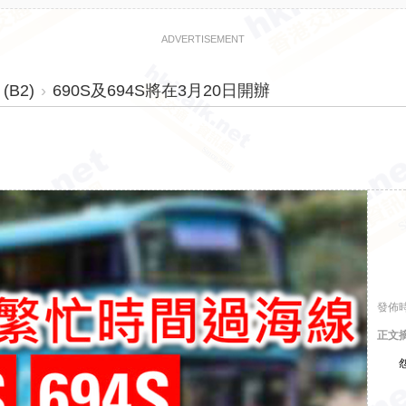
ADVERTISEMENT
B2)
›
690S及694S將在3月20日開辦
發佈時
正文摘