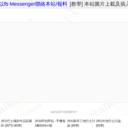
以fb Messenger聯絡本站/報料
[教學] 本站圖片上載及
ADVERTISEMENT
(B3)巴士攝影作品貼圖
(B3i)即拍即貼 -手機相
(B4)兩岸三地巴士討
(B5)外地巴士討論
區
[熱門]
[精華]
&翻拍Mon相
論
[精華]
[精華]