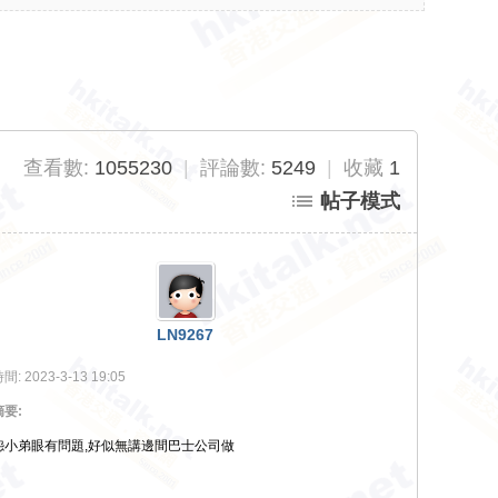
查看數:
1055230
|
評論數:
5249
|
收藏
1
帖子模式
LN9267
間:
2023-3-13 19:05
要:
怨小弟眼有問題,好似無講邊間巴士公司做