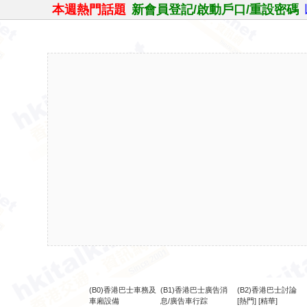
本週熱門話題
新會員登記/啟動戶口/重設密碼
(B0)香港巴士車務及
(B1)香港巴士廣告消
(B2)香港巴士討論
車廂設備
息/廣告車行踪
[熱門]
[精華]