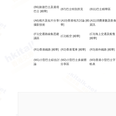
(B6)旅遊巴士及過境
(B7)巴士特別所見
(B11)巴士精華區
巴士
[精華]
(A6)相片及短片分享/
(A10)香港地方討論
[精
(A11)消費著數及飲
攝影技術
華]
資訊
(F1)交通路線集思建
(C3)海上交通及船隻
(C2)航空
[精華]
議區
[精華]
(R1)香港鐵路
[精華]
(R2)香港電車
[精華]
(R3)港外鐵路
[精華]
(M1)小型巴士綜合討
(M2)小型巴士多媒體
(M3)香港小型巴士字
論
分享區
軌表