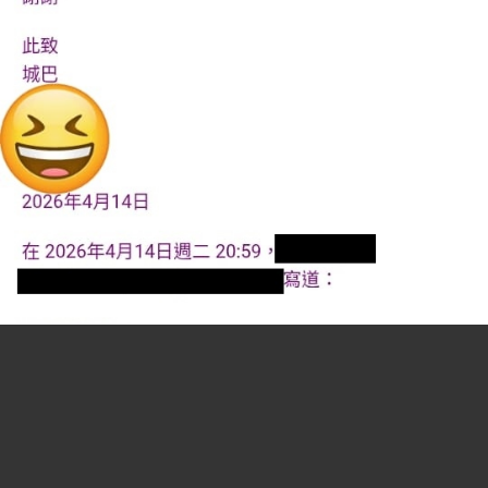
分板連結:
(B2)香港巴士討論
[熱門]
[精華]
(B0)香港巴士車務及車廂設備
(B3)巴士攝影作品貼圖區
[熱門]
[精華]
(B3i)即拍即貼 -手機相&翻拍Mon相
(B4)兩岸三地巴士討論
[精華]
(B5)外地巴士討論
[精華]
(B6)旅遊巴士及過境巴士
[精華]
(B1)香港巴士廣告消息/廣告車行踪
(B7)巴士特別所見
(B11)巴士精華區
(B22)巴士迷吹水區
(B23)巴士影片分享區