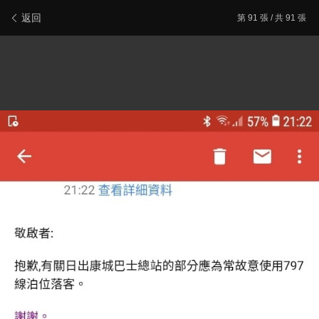
新會員登記
報料/聯絡本站
電腦版
主頁/最新文章
返回
第
91
張 / 共 91 張