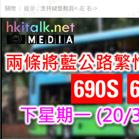
ita
關燈
|
提示：支持鍵盤翻頁<-左 右->
lk.
ne
t
香
港
交
通
資
訊
網