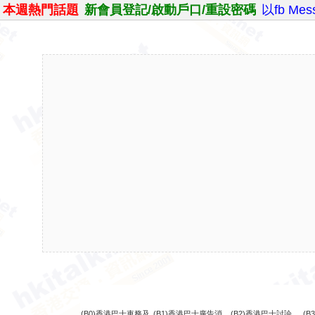
本週熱門話題
新會員登記/啟動戶口/重設密碼
以fb Me
(B0)香港巴士車務及
(B1)香港巴士廣告消
(B2)香港巴士討論
(