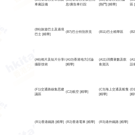
車廂設備
息/廣告車行踪
[熱門]
[精華]
區
(B6)旅遊巴士及過境
(B7)巴士特別所見
(B11)巴士精華區
(B
巴士
[精華]
(A6)相片及短片分享/
(A10)香港地方討論
(A11)消費著數及飲
(
攝影技術
[精華]
食資訊
設
(F1)交通路線集思建
(C3)海上交通及船隻
(
(C2)航空
[精華]
議區
[精華]
[精
(R1)香港鐵路
[精華]
(R2)香港電車
[精華]
(R3)港外鐵路
[精華]