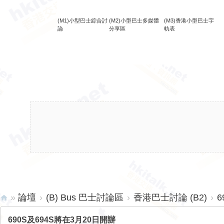
(M1)小型巴士綜合討
(M2)小型巴士多媒體
(M3)香港小型巴士字
論
分享區
軌表
»
論壇
›
(B) Bus 巴士討論區
›
香港巴士討論 (B2)
›
6
hk
690S及694S將在3月20日開辦