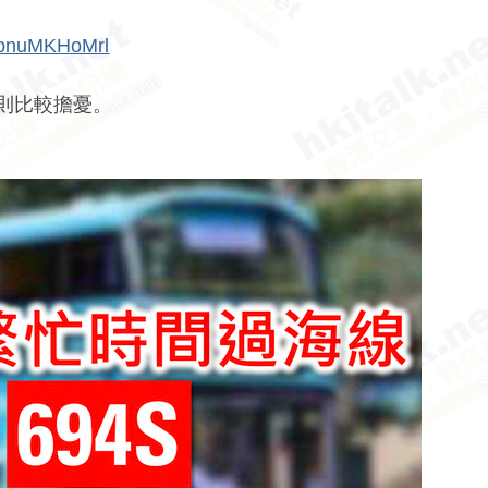
7bnuMKHoMrl
S則比較擔憂。