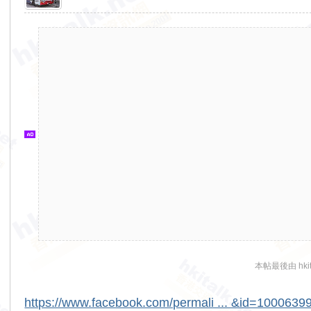
香
港
交
通
資
訊
網
本帖最後由 hkita
https://www.facebook.com/permali ... &id=100063