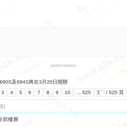
ADVERTISEMENT
690S及694S將在3月20日開辦
3
4
5
6
7
8
9
10
... 525
/ 525 頁
接]
全部樓層