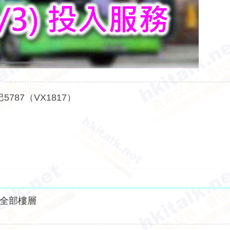
5787（VX1817）
全部樓層