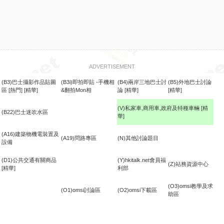
ADVERTISEMENT
(B3)巴士攝影作品貼圖
(B3i)即拍即貼 -手機相
(B4)兩岸三地巴士討
(B5)外地巴士討論
區
[熱門]
[精華]
&翻拍Mon相
論
[精華]
[精華]
(V)私家車,商用車,政府及特種車輛
[精
(B22)巴士迷吹水區
華]
食
(A16)建築物機電裝置及
(A19)問路專區
(N)其他討論題目
設備
(D1)公共交通有關商品
(Y)hkitalk.net會員福
(Z)站務資源中心
[精華]
利部
(O3)omsi教學及求
(O1)omsi討論區
(O2)omsi下載區
助區