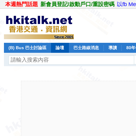
本週熱門話題
新會員登記/啟動戶口/重設密碼
以fb M
(B) Bus 巴士討論區
論壇
巴士路線消息
導讀
80
飛行報告
日誌
保留巴士
分享
記錄