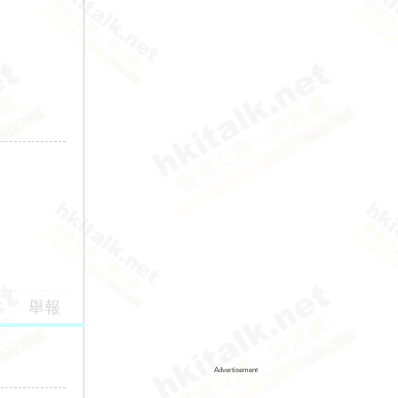
舉報
Advertisement