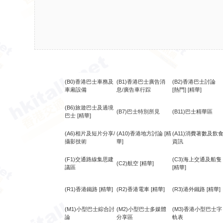
(B0)香港巴士車務及
(B1)香港巴士廣告消
(B2)香港巴士討論
車廂設備
息/廣告車行踪
[熱門]
[精華]
(B6)旅遊巴士及過境
(B7)巴士特別所見
(B11)巴士精華區
巴士
[精華]
(A6)相片及短片分享/
(A10)香港地方討論
[精
(A11)消費著數及飲
攝影技術
華]
資訊
(F1)交通路線集思建
(C3)海上交通及船隻
(C2)航空
[精華]
議區
[精華]
(R1)香港鐵路
[精華]
(R2)香港電車
[精華]
(R3)港外鐵路
[精華]
(M1)小型巴士綜合討
(M2)小型巴士多媒體
(M3)香港小型巴士字
論
分享區
軌表