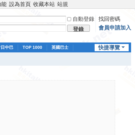
功能
設為首頁
收藏本站
站規
自動登錄
找回密碼
會員申請加入
登錄
快捷導覽
昔日中巴
TOP 1000
英國巴士
排行榜
日本鐵路