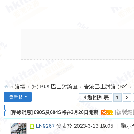
»
論壇
›
(B) Bus 巴士討論區
›
香港巴士討論 (B2)
›
hk
發新帖
返回列表
1
2
ita
火...
[複製鏈
[路線消息]
690S及694S將在3月20日開辦
lk.
ne
LN9267
發表於 2023-3-13 19:05
|
顯示
t