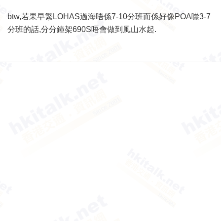
btw,若果早繁LOHAS過海唔係7-10分班而係好像POA噤3-7
分班的話,分分鐘架690S唔會做到風山水起.