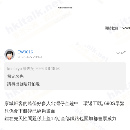
Advertisement
回帖數目：
5249
EW9016
#
5232
2026-4-5 20:49
kentbryo 發表於 2026-3-8 18:50
留定名先
講得出就唔好怕啦
康城班客的確係好多人出灣仔金鐘中上環返工既, 690S早繁
只係食下餅碎已經夠畫面
錯在先天性問題係上蓋12期全部鐵路包圍加都會票威力