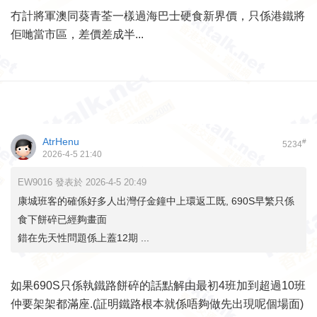
冇計將軍澳同葵青荃一樣過海巴士硬食新界價，只係港鐵將
佢哋當市區，差價差成半...
AtrHenu
#
5234
2026-4-5 21:40
EW9016 發表於 2026-4-5 20:49
康城班客的確係好多人出灣仔金鐘中上環返工既, 690S早繁只係
食下餅碎已經夠畫面
錯在先天性問題係上蓋12期 ...
如果690S只係執鐵路餅碎的話點解由最初4班加到超過10班
仲要架架都滿座.(証明鐵路根本就係唔夠做先出現呢個場面)