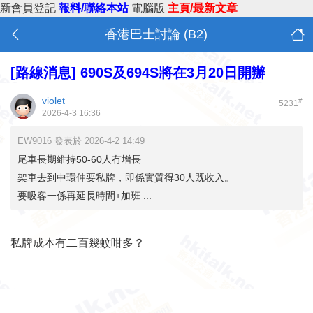
新會員登記
報料/聯絡本站
電腦版
主頁/最新文章
香港巴士討論 (B2)
[路線消息]
690S及694S將在3月20日開辦
violet
#
5231
2026-4-3 16:36
EW9016 發表於 2026-4-2 14:49
尾車長期維持50-60人冇增長
架車去到中環仲要私牌，即係實質得30人既收入。
要吸客一係再延長時間+加班 ...
私牌成本有二百幾蚊咁多？