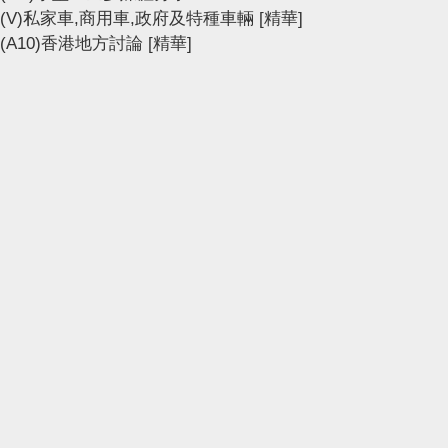
(V)私家車,商用車,政府及特種車輛
[精華]
(A10)香港地方討論
[精華]