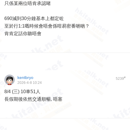
只係某兩位唔肯承認啫
690減到30分鐘基本上都定咗
至於行1:1嘅時候會唔會係咁易密番啲啲？
肯肯定話你聽唔會
kentbryo
#
5239
2026-4-8 10:24
8/4 (三) 10車51人
長假期後依然交通順暢, 唔塞