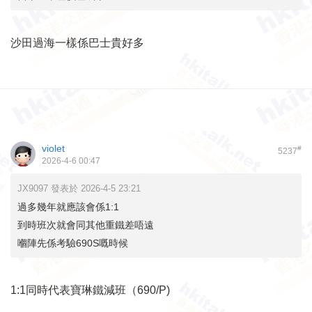
沙田過海一樣係巴士貴好多
violet
#
5237
2026-4-6 00:47
JX9097 發表於 2026-4-5 23:21
過多幾年就應該會係1:1
到時班次就會同其他重鐵差唔遠
嗰陣先係考驗690S嘅時候
1:1同時代表寶琳鐵減班（690/P)