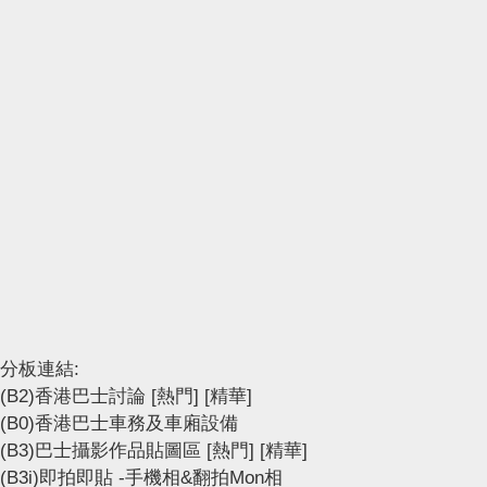
分板連結:
(B2)香港巴士討論
[熱門]
[精華]
(B0)香港巴士車務及車廂設備
(B3)巴士攝影作品貼圖區
[熱門]
[精華]
(B3i)即拍即貼 -手機相&翻拍Mon相