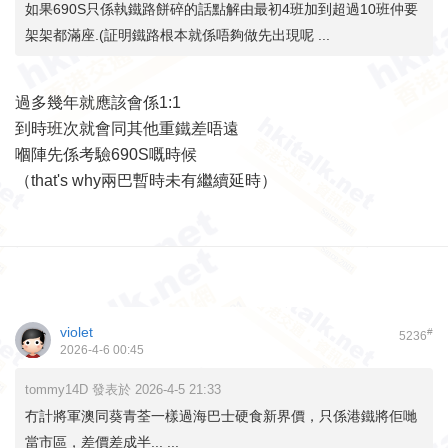
如果690S只係執鐵路餅碎的話點解由最初4班加到超過10班仲要
架架都滿座.(証明鐵路根本就係唔夠做先出現呢 ...
過多幾年就應該會係1:1
到時班次就會同其他重鐵差唔遠
嗰陣先係考驗690S嘅時候
（that's why兩巴暫時未有繼續延時）
violet
#
5236
2026-4-6 00:45
tommy14D 發表於 2026-4-5 21:33
冇計將軍澳同葵青荃一樣過海巴士硬食新界價，只係港鐵將佢哋
當市區，差價差成半... ...