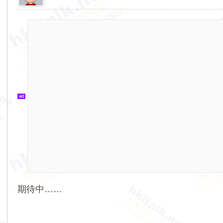
香
港
交
通
資
訊
網
期待中……