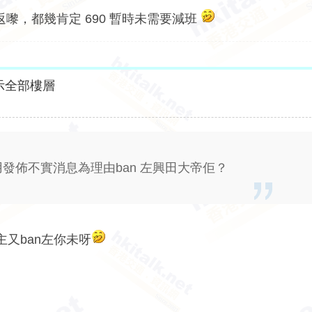
返嚟，都幾肯定 690 暫時未需要減班
示全部樓層
以用發佈不實消息為理由ban 左興田大帝佢？
又ban左你未呀