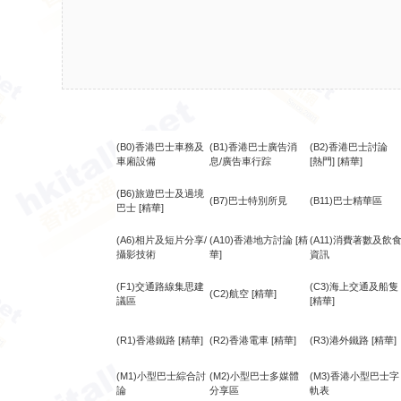
(B0)香港巴士車務及
(B1)香港巴士廣告消
(B2)香港巴士討論
車廂設備
息/廣告車行踪
[熱門]
[精華]
(B6)旅遊巴士及過境
(B7)巴士特別所見
(B11)巴士精華區
巴士
[精華]
(A6)相片及短片分享/
(A10)香港地方討論
[精
(A11)消費著數及飲
攝影技術
華]
資訊
(F1)交通路線集思建
(C3)海上交通及船隻
(C2)航空
[精華]
議區
[精華]
(R1)香港鐵路
[精華]
(R2)香港電車
[精華]
(R3)港外鐵路
[精華]
(M1)小型巴士綜合討
(M2)小型巴士多媒體
(M3)香港小型巴士字
論
分享區
軌表