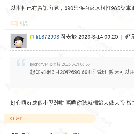
以本帖已有資訊所見，690只係召返原柯打98S架車
回復
li1872903
發表於 2023-3-14 09:20
|
顯
poondriver 發表於 2023-3-14 08:53
想知如果3月20號690 694唔減班 係咪可
...
好心唔好成個小學雞咁 唔啱你聽就標籤人做大帝 板主
評分