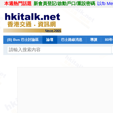
本週熱門話題
新會員登記/啟動戶口/重設密碼
以fb M
(B) Bus 巴士討論區
論壇
巴士路線消息
導讀
80
飛行報告
日誌
保留巴士
分享
記錄