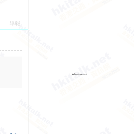
舉報
Advertisement