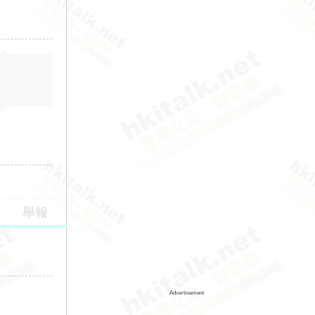
舉報
Advertisement