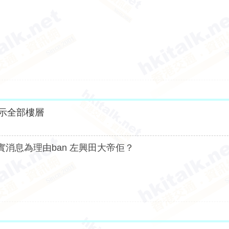
示全部樓層
不實消息為理由ban 左興田大帝佢？