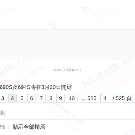
ADVERTISEMENT
690S及694S將在3月20日開辦
3
4
5
6
7
8
9
10
... 525
/ 525 頁
接]
機
|
顯示全部樓層