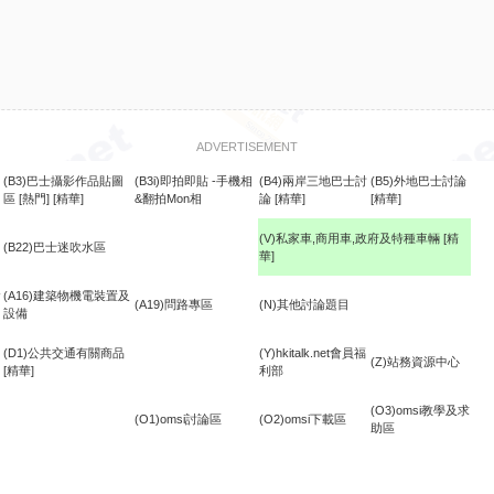
ADVERTISEMENT
(B3)巴士攝影作品貼圖
(B3i)即拍即貼 -手機相
(B4)兩岸三地巴士討
(B5)外地巴士討論
區
[熱門]
[精華]
&翻拍Mon相
論
[精華]
[精華]
(V)私家車,商用車,政府及特種車輛
[精
(B22)巴士迷吹水區
華]
食
(A16)建築物機電裝置及
(A19)問路專區
(N)其他討論題目
設備
(D1)公共交通有關商品
(Y)hkitalk.net會員福
(Z)站務資源中心
[精華]
利部
(O3)omsi教學及求
(O1)omsi討論區
(O2)omsi下載區
助區