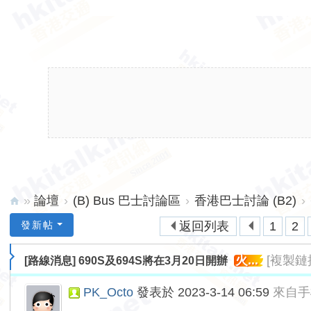
»
論壇
›
(B) Bus 巴士討論區
›
香港巴士討論 (B2)
›
hk
發新帖
返回列表
1
2
ita
火...
[複製鏈
[路線消息]
690S及694S將在3月20日開辦
lk.
ne
PK_Octo
發表於 2023-3-14 06:59
來自手
t