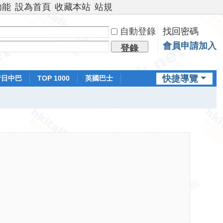
功能
設為首頁
收藏本站
站規
自動登錄
找回密碼
會員申請加入
登錄
快捷導覽
昔日中巴
TOP 1000
英國巴士
排行榜
日本鐵路