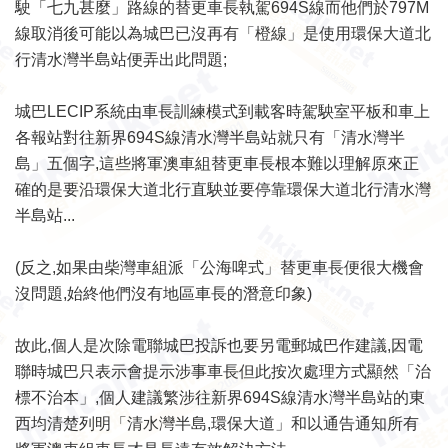
駛「七九甚麼」路線的替更車長執駕694S線而他們於797M
線取消後可能以為城巴已沒再有「橙線」是使用環保大道北
行清水灣半島站便弄出此問題;
城巴LECIP系統由車長訓練模式到載客時駕駚室平板和車上
各報站對往新界694S線清水灣半島站就只有「清水灣半
島」五個字,這些將軍澳車組替更車長根本難以理解原來正
確的是要沿環保大道北行直駚並要停靠環保大道北行清水灣
半島站...
(反之,如果由柴灣車組派「公海啤式」替更車長便很大機會
沒問題,始終他們沒有地區車長的潛意印象)
故此,個人是次除電聯城巴投訴也要另電郵城巴作建議,因電
聯時城巴只表示會提示涉事車長但此按次處理方式顯然「治
標不治本」,個人建議繁涉往新界694S線清水灣半島站的東
西均清楚列明「清水灣半島,環保大道」和以通告通知所有