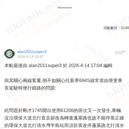
Advertisement
回帖數目：
5248
alan2011super3
#
5242
2026-4-14 23:47
本帖最後由 alan2011super3 於 2026-4-14 17:04 編輯
與其關心兩線客量,倒不如關心往新界694S線常當由替更車
長駕駛時便行錯路的問題:
此問題於剛才1745開出使用61206的班次又一次發生,車輛
沒沿環保大道北行直去卻改為轉進蓬萊路也故不能停靠正確
的環保大道北行清水灣半島站而須折衷改停蓬萊路北行清水