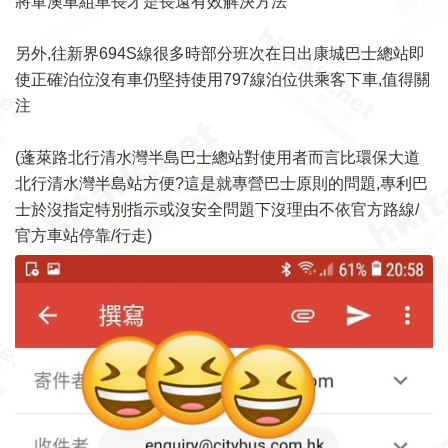
將軍澳車組車長才是長遠有效解決方法
另外,往新界694S線很多時部分班次在日出康城巴士總站即
使正確泊位沒有車仍堅持使用797線泊位供乘客下車,值得關
注
(蓬萊路北行清水灣半島巴士總站對使用者而言比環保大道
北行清水灣半島站方便?這是就專營巴士原則的問題,專利巴
士於沒指定特別指示或沒安全問題下沒理由不依官方路線/
官方車站停靠/行走)