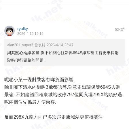
ryulky
#
5243
2026-4-15 12:15
alan2011super3 發表於 2026-4-14 23:47
與其關心兩線客量,倒不如關心往新界694S線常當由替更車長駕
駛時便行錯路的問題:
呢啲小菜一碟對乘客冇咩負面影響,
除非閣下清水內街叫3飛都唔等,刻意走出環保等694S去調
景嶺. 不如建議回程康城站改停797位同入埋795X站頭好過.
呢兩個位先係最方便乘客.
反而298X九龍方向已多次飛走康城站更值得關注