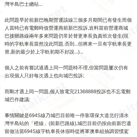
灣半島巴士總站...
此問題早於前新巴晚期營運該線三個多月期間已有發生而個
人當時已有電郵時值營運商前新巴投訴,豈料當前營運商城
巴接辦路線兩年多來問題仍常於替更車長負責班次發生(現
時的字軌車長當然沒此問題,否則...但將來一旦有字軌車長更
替,新的最少於上字軌初期不好說...)...
個人之前有嘗試過遇上同一問題時不理,但當問題屢次仍有
出現個人只好每次遇上也向城巴投訴;
而剛才遇上同一問題,個人致電完21368888投訴也不忘電郵
城巴作建議:
事情關鍵是694S線乃城巴目前唯一停靠環保大道北行清水
灣半島站的「橙線」(前新巴路線),城巴目前仍按由前新巴遺
留做法當694S線字軌車長休假時從將軍澳車組抽調習慣駕