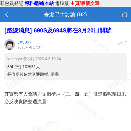
新會員登記
報料/聯絡本站
電腦版
主頁/最新文章
香港巴士討論 (B2)
[路線消息]
690S及694S將在3月20日開辦
JX9097
#
5241
2026-4-8 17:37
kentbryo 發表於 2026-4-8 10:24
8/4 (三) 10車51人
長假期後依然交通順暢, 唔塞
其實都有人會請埋呢個禮拜（三、四、五）做連假呢幾日未
必反映實際交通流量