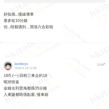
好似係...慢線壞車
塞多咗10分鐘
但...咁都遇到，買張六合彩啦
kentbryo
#
5249
2026-5-19 12:06
18/5 (一) 回程三車企約18
呢排快返
金鐘去到晉海都係35分鐘
入東隧都唔係點塞, 慢車姐