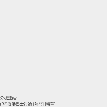
分板連結:
(B2)香港巴士討論
[熱門]
[精華]