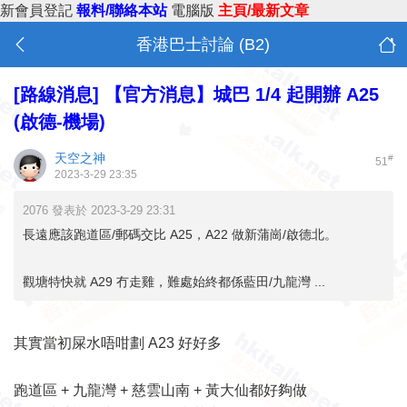
新會員登記
報料/聯絡本站
電腦版
主頁/最新文章
香港巴士討論 (B2)
[路線消息]
【官方消息】城巴 1/4 起開辦 A25
(啟德-機場)
天空之神
#
51
2023-3-29 23:35
2076 發表於 2023-3-29 23:31
長遠應該跑道區/郵碼交比 A25，A22 做新蒲崗/啟德北。
觀塘特快就 A29 冇走雞，難處始終都係藍田/九龍灣 ...
其實當初屎水唔咁劃 A23 好好多
跑道區 + 九龍灣 + 慈雲山南 + 黃大仙都好夠做