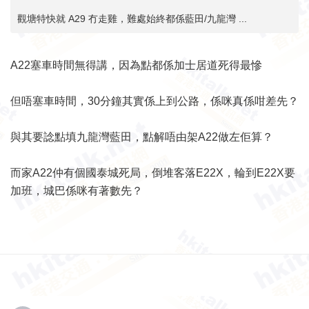
觀塘特快就 A29 冇走雞，難處始終都係藍田/九龍灣 ...
A22塞車時間無得講，因為點都係加士居道死得最慘
但唔塞車時間，30分鐘其實係上到公路，係咪真係咁差先？
與其要諗點填九龍灣藍田，點解唔由架A22做左佢算？
而家A22仲有個國泰城死局，倒堆客落E22X，輪到E22X要
加班，城巴係咪有著數先？