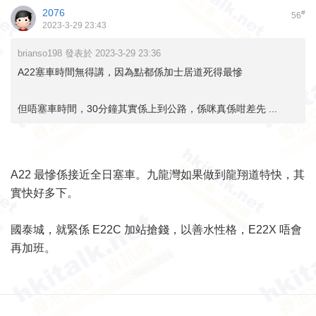
2076
#
56
2023-3-29 23:43
brianso198 發表於 2023-3-29 23:36
A22塞車時間無得講，因為點都係加士居道死得最慘
但唔塞車時間，30分鐘其實係上到公路，係咪真係咁差先 ...
A22 最慘係接近全日塞車。九龍灣如果做到龍翔道特快，其
實快好多下。
國泰城，就緊係 E22C 加站搶錢，以善水性格，E22X 唔會
再加班。