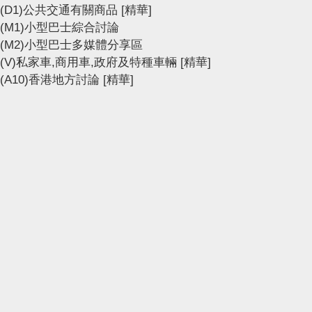
(D1)公共交通有關商品
[精華]
(M1)小型巴士綜合討論
(M2)小型巴士多媒體分享區
(V)私家車,商用車,政府及特種車輛
[精華]
(A10)香港地方討論
[精華]