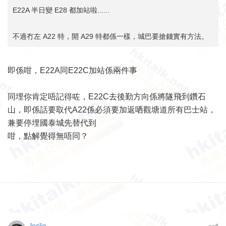
E22A 半日變 E28 都加站啦......
不過冇左 A22 特，開 A29 特都係一樣，城巴要搶錢實有方法。
即係咁，E22A同E22C加站係兩件事
同埋你肯定唔記得咗，E22C去後勤方向係將隧飛到鑽石
山，即係話要取代A22係必須要加返哂觀塘道所有巴士站，
兼要停埋國泰城先替代到
咁，點解覺得無唔同？
leslie
#