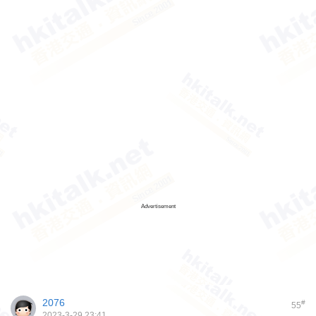
Advertisement
2076
#
55
2023-3-29 23:41