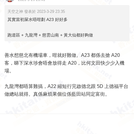
天空之神 發表於 2023-3-29 23:35
其實當初屎水唔咁劃 A23 好好多
跑道區 + 九龍灣 + 慈雲山南 + 黃大仙都好夠做
善水想慈北有機場車，咁就好難做。A23 都係去搶 A20
客，睇下深水埗會唔會放得走 A20，比何文田快少少入機
場。
九龍灣都唔算難搞，A22 縮短行完啟德北跟 5D 上德福平台
做總站就得。真係麻煩果個位係藍田站同定富街。