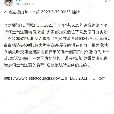
60
2023-3-30 00:30
本帖最後由 leslie 於 2023-3-30 00:33 編輯
今次要讚TD同城巴, 上2021年RPP時, A25的建議路線本身
行柯士甸道西轉廣東道, 大家都知果個位下繁及假日出尖沙
咀有幾塞架啦, 相反入機場又無位在港景峰同2個Austin設站,
白白錯過尖沙咀3個大型中高產屋苑的潛在客群。果陣我就
在油尖旺交運會建議過佢廣東道遲一個路口到佐敦道先上三
幹, 加返幾個站, 一方面方便到以上屋苑街坊, 更重要避免再
增加柯士甸道西的負荷, 這就是現時最終的走線。
https://www.districtcouncils.gov ... g_16.3.2021_TC_.pdf