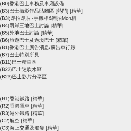
(B0)香港巴士車務及車廂設備
(B3)巴士攝影作品貼圖區
[熱門]
[精華]
(B3i)即拍即貼 -手機相&翻拍Mon相
(B4)兩岸三地巴士討論
[精華]
(B5)外地巴士討論
[精華]
(B6)旅遊巴士及過境巴士
[精華]
(B1)香港巴士廣告消息/廣告車行踪
(B7)巴士特別所見
(B11)巴士精華區
(B22)巴士迷吹水區
(B23)巴士影片分享區
(R1)香港鐵路
[精華]
(R2)香港電車
[精華]
(R3)港外鐵路
[精華]
(C2)航空
[精華]
(C3)海上交通及船隻
[精華]