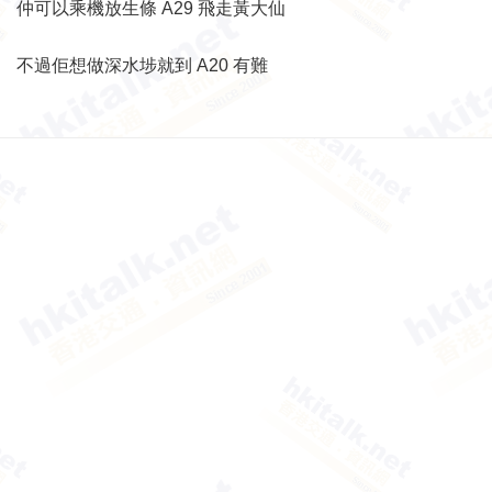
仲可以乘機放生條 A29 飛走黃大仙
不過佢想做深水埗就到 A20 有難