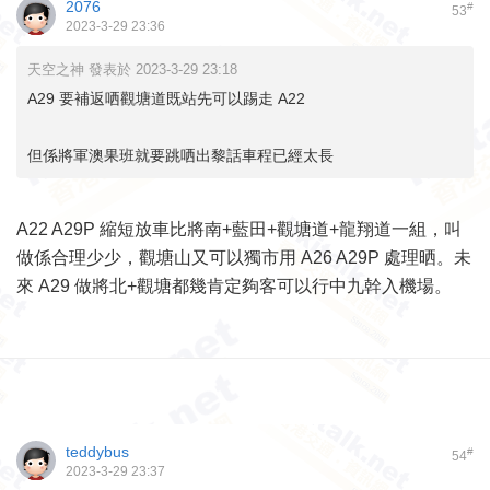
2076
#
53
2023-3-29 23:36
天空之神 發表於 2023-3-29 23:18
A29 要補返哂觀塘道既站先可以踢走 A22
但係將軍澳果班就要跳哂出黎話車程已經太長
A22 A29P 縮短放車比將南+藍田+觀塘道+龍翔道一組，叫
做係合理少少，觀塘山又可以獨市用 A26 A29P 處理晒。未
來 A29 做將北+觀塘都幾肯定夠客可以行中九幹入機場。
teddybus
#
54
2023-3-29 23:37