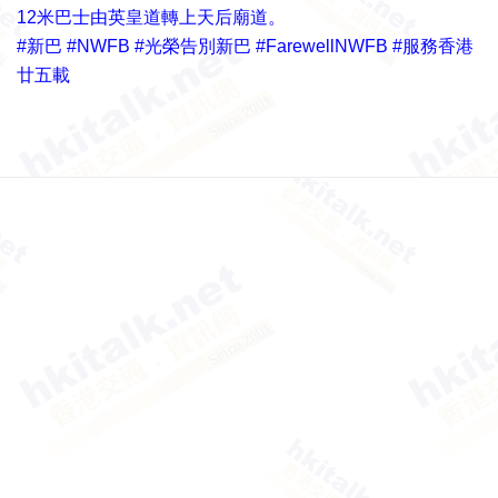
12米巴士由英皇道轉上天后廟道。
#新巴 #NWFB #光榮告別新巴 #FarewellNWFB #服務香港
廿五載