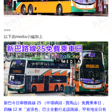
===
以下由media小編加上
新巴今日舉辦路線 25 （中環碼頭 - 寶馬山）免費乘車日，
四輛 12 米「波浪色」巴士全數行走該路線。罕有地全日有