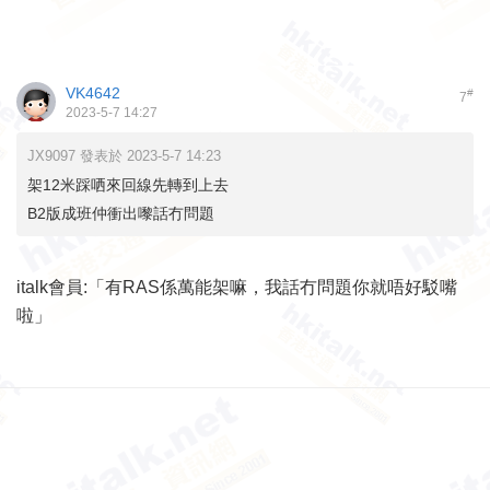
VK4642
#
7
2023-5-7 14:27
JX9097 發表於 2023-5-7 14:23
架12米踩哂來回線先轉到上去
B2版成班仲衝出嚟話冇問題
italk會員:「有RAS係萬能架嘛，我話冇問題你就唔好駁嘴
啦」