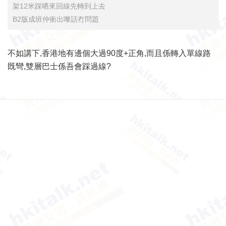
架12米踩哂來回線先轉到上去
B2版成班仲衝出嚟話冇問題
不如講下,香港地有邊個大過90度+正角,而且係轉入單線路
既彎,雙層巴士係吾會踩過線?