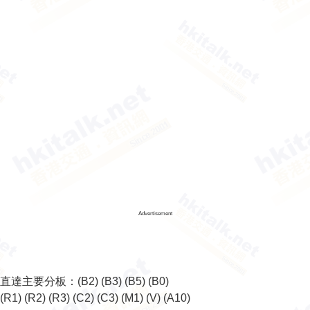
Advertisement
直達主要分板：
(B2)
(B3)
(B5)
(B0)
(R1)
(R2)
(R3)
(C2)
(C3)
(M1)
(V)
(A10)