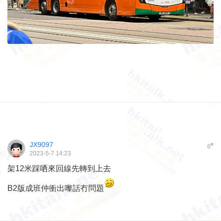
JX9097
#
6
2023-5-7 14:23
架12米踩哂來回線先轉到上去
B2版成班仲衝出嚟話冇問題