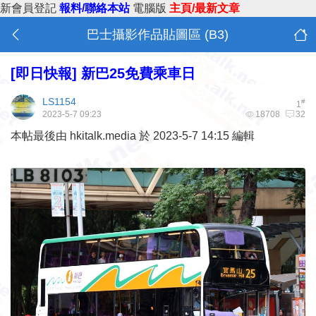
新會員登記
報料/聯絡本站
電腦版
主頁/最新文章
巴士攝影作品貼圖區 (B3)
[即日快報]
新巴25免費乘車日
LS1154
#
1
2023-5-7 09:23
18708
32
本帖最後由 hkitalk.media 於 2023-5-7 14:15 編輯