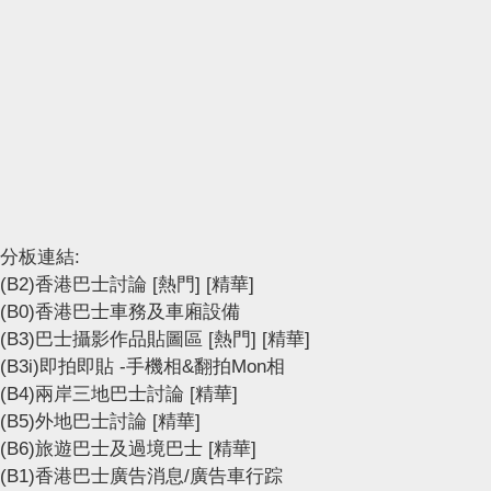
分板連結:
(B2)香港巴士討論
[熱門]
[精華]
(B0)香港巴士車務及車廂設備
(B3)巴士攝影作品貼圖區
[熱門]
[精華]
(B3i)即拍即貼 -手機相&翻拍Mon相
(B4)兩岸三地巴士討論
[精華]
(B5)外地巴士討論
[精華]
(B6)旅遊巴士及過境巴士
[精華]
(B1)香港巴士廣告消息/廣告車行踪