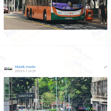
hkitalk.media
#
4
2023-5-7 14:20