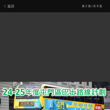
新會員登記
報料/聯絡本站
電腦版
主頁/最新文章
返回
第
2
張 / 共 9 張