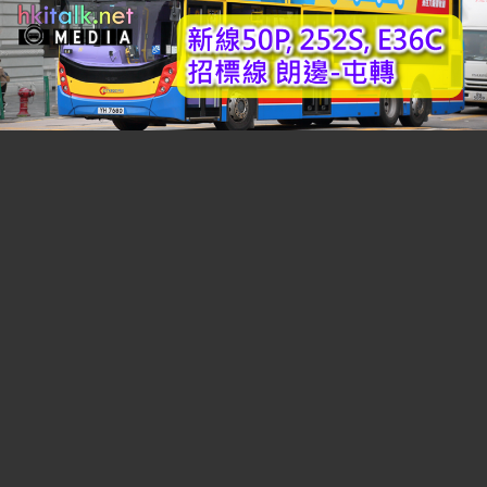
分板連結:
(B2)香港巴士討論
[熱門]
[精華]
(B0)香港巴士車務及車廂設備
(B3)巴士攝影作品貼圖區
[熱門]
[精華]
(B3i)即拍即貼 -手機相&翻拍Mon相
(B4)兩岸三地巴士討論
[精華]
(B5)外地巴士討論
[精華]
(B6)旅遊巴士及過境巴士
[精華]
(B1)香港巴士廣告消息/廣告車行踪
(B7)巴士特別所見
(B11)巴士精華區
(B22)巴士迷吹水區
(B23)巴士影片分享區