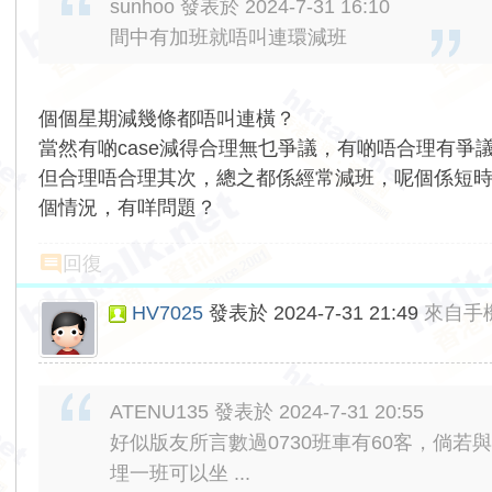
sunhoo 發表於 2024-7-31 16:10
間中有加班就唔叫連環減班
個個星期減幾條都唔叫連橫？
當然有啲case減得合理無乜爭議，有啲唔合理有爭
但合理唔合理其次，總之都係經常減班，呢個係短
個情況，有咩問題？
回復
HV7025
發表於 2024-7-31 21:49
來自手
ATENU135 發表於 2024-7-31 20:55
好似版友所言數過0730班車有60客，倘若
埋一班可以坐 ...