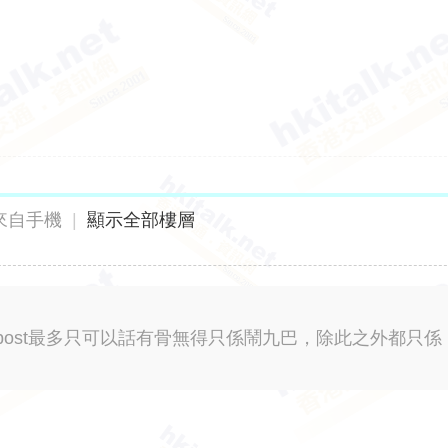
來自手機
|
顯示全部樓層
ost最多只可以話有骨無得只係鬧九巴，除此之外都只係