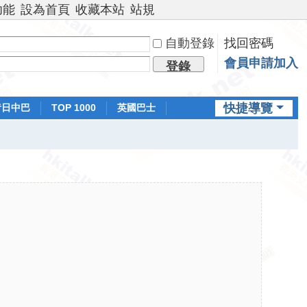
功能
設為首頁
收藏本站
站規
自動登錄
找回密碼
會員申請加入
登錄
快捷導覽
昔日中巴
TOP 1000
英國巴士
排行榜
日本鐵路