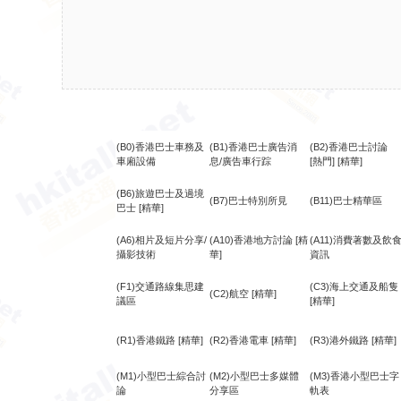
(B0)香港巴士車務及
(B1)香港巴士廣告消
(B2)香港巴士討論
車廂設備
息/廣告車行踪
[熱門]
[精華]
(B6)旅遊巴士及過境
(B7)巴士特別所見
(B11)巴士精華區
巴士
[精華]
(A6)相片及短片分享/
(A10)香港地方討論
[精
(A11)消費著數及飲
攝影技術
華]
資訊
(F1)交通路線集思建
(C3)海上交通及船隻
(C2)航空
[精華]
議區
[精華]
(R1)香港鐵路
[精華]
(R2)香港電車
[精華]
(R3)港外鐵路
[精華]
(M1)小型巴士綜合討
(M2)小型巴士多媒體
(M3)香港小型巴士字
論
分享區
軌表