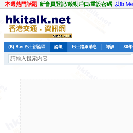
本週熱門話題
新會員登記/啟動戶口/重設密碼
以fb M
(B) Bus 巴士討論區
論壇
巴士路線消息
導讀
80
飛行報告
日誌
保留巴士
分享
記錄