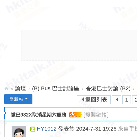
»
論壇
›
(B) Bus 巴士討論區
›
香港巴士討論 (B2)
›
hk
發新帖
返回列表
1
ita
火...
[複製鏈接]
隧巴982X取消星期六服務
lk.
ne
HY1012
發表於 2024-7-31 19:26
來自手
t