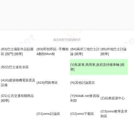
ADVERTISEMENT
(B3)巴士攝影作品貼圖
(B3i)即拍即貼 -手機相
(B4)兩岸三地巴士討
(B5)外地巴士討論
區
[熱門]
[精華]
&翻拍Mon相
論
[精華]
[精華]
(V)私家車,商用車,政府及特種車輛
[精
(B22)巴士迷吹水區
華]
食
(A16)建築物機電裝置及
(A19)問路專區
(N)其他討論題目
設備
(D1)公共交通有關商品
(Y)hkitalk.net會員福
(Z)站務資源中心
[精華]
利部
(O3)omsi教學及求
(O1)omsi討論區
(O2)omsi下載區
助區