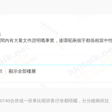
議
時間內有大量文件證明嘅事實，連環呢兩個字都係相當中
機
|
顯示全部樓層
與0740合併成一班車比呢班客仔坐都唔曬，分分鐘兩班拉