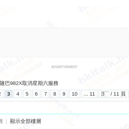
ADVERTISEMENT
隧巴982X取消星期六服務
2
3
4
5
6
7
8
9
10
... 11
/ 11 頁
機
|
顯示全部樓層