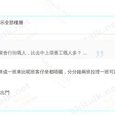
顯示全部樓層
會行街嘅人，比去中上環番工嘅人多？ ...
40合併成一班車比呢班客仔坐都唔曬，分分鐘兩班拉埋一班
先出門