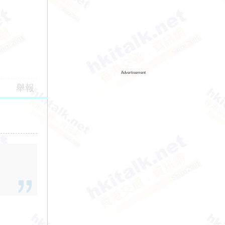
Advertisement
舉報