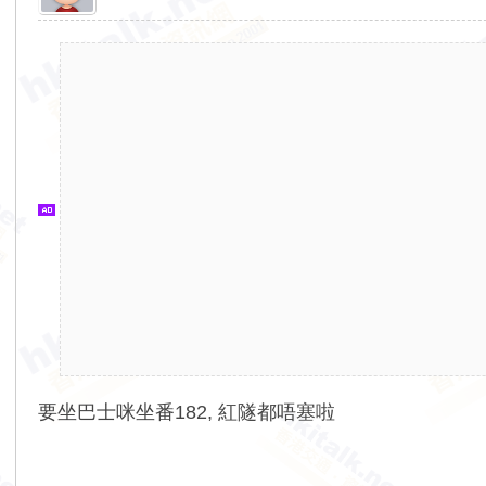
香
港
交
通
資
訊
網
要坐巴士咪坐番182, 紅隧都唔塞啦