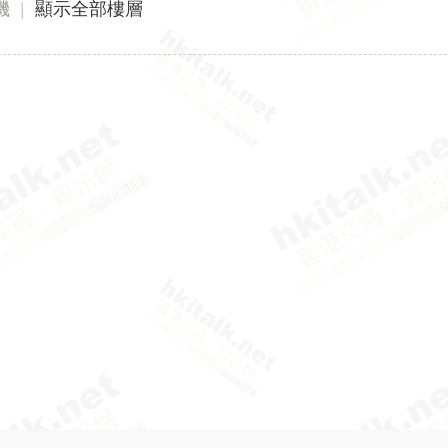
機
|
顯示全部樓層