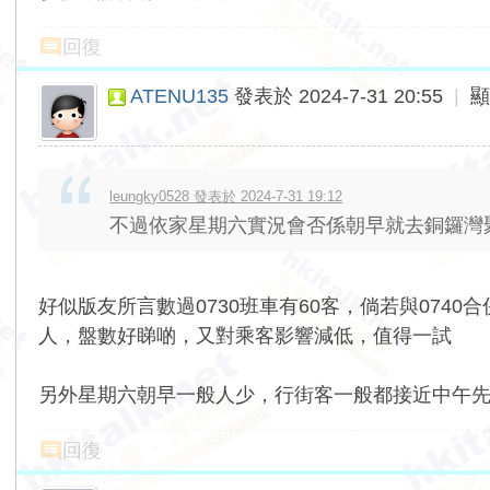
回復
ATENU135
發表於 2024-7-31 20:55
|
leungky0528 發表於 2024-7-31 19:12
不過依家星期六實況會否係朝早就去銅鑼灣聚
好似版友所言數過0730班車有60客，倘若與07
人，盤數好睇啲，又對乘客影響減低，值得一試
另外星期六朝早一般人少，行街客一般都接近中午
回復