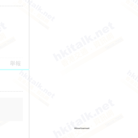
舉報
Advertisement