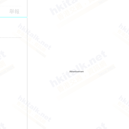
舉報
Advertisement