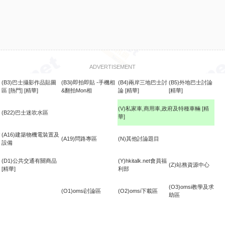
ADVERTISEMENT
(B3)巴士攝影作品貼圖
(B3i)即拍即貼 -手機相
(B4)兩岸三地巴士討
(B5)外地巴士討論
區
[熱門]
[精華]
&翻拍Mon相
論
[精華]
[精華]
(V)私家車,商用車,政府及特種車輛
[精
(B22)巴士迷吹水區
華]
食
(A16)建築物機電裝置及
(A19)問路專區
(N)其他討論題目
設備
(D1)公共交通有關商品
(Y)hkitalk.net會員福
(Z)站務資源中心
[精華]
利部
(O3)omsi教學及求
(O1)omsi討論區
(O2)omsi下載區
助區