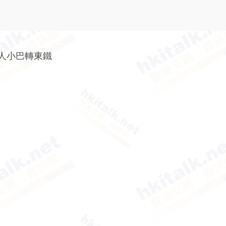
議人小巴轉東鐵