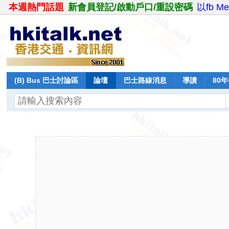
本週熱門話題
新會員登記/啟動戶口/重設密碼
以fb M
(B) Bus 巴士討論區
論壇
巴士路線消息
導讀
80
飛行報告
日誌
保留巴士
分享
記錄