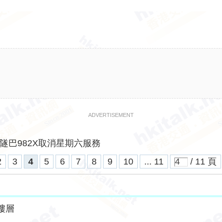
ADVERTISEMENT
隧巴982X取消星期六服務
2
3
4
5
6
7
8
9
10
... 11
/ 11 頁
樓層