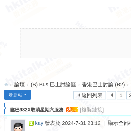
»
論壇
›
(B) Bus 巴士討論區
›
香港巴士討論 (B2)
›
hk
發新帖
返回列表
1
ita
火...
[複製鏈接]
隧巴982X取消星期六服務
lk.
ne
kay
發表於 2024-7-31 23:12
|
顯示全部
t