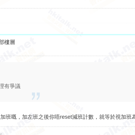
部樓層
合理有爭議
班嘅，加左班之後你唔reset減班計數，就等於視加班