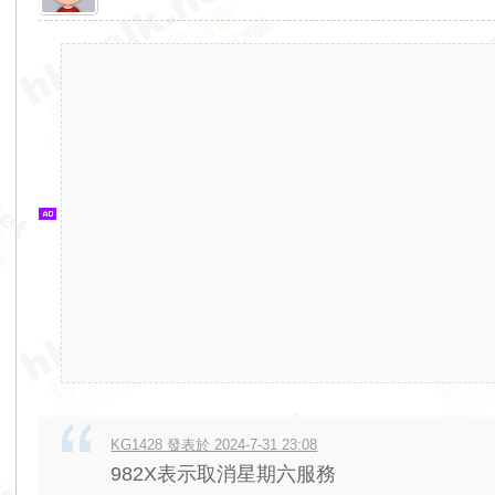
香
港
交
通
資
訊
網
KG1428 發表於 2024-7-31 23:08
982X表示取消星期六服務