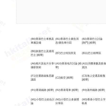
(B0)香港巴士車務及
(B1)香港巴士廣告消
(B2)香港巴士討論
車廂設備
息/廣告車行踪
[熱門]
[精華]
(B6)旅遊巴士及過境
(B7)巴士特別所見
(B11)巴士精華區
巴士
[精華]
(A6)相片及短片分享/
(A10)香港地方討論
[精
(A11)消費著數及飲
攝影技術
華]
資訊
(F1)交通路線集思建
(C3)海上交通及船隻
(C2)航空
[精華]
議區
[精華]
(R1)香港鐵路
[精華]
(R2)香港電車
[精華]
(R3)港外鐵路
[精華]
(M1)小型巴士綜合討
(M2)小型巴士多媒體
(M3)香港小型巴士字
論
分享區
軌表