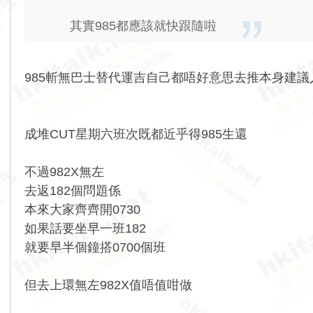
其實985都應該就快跟隨啦
985斬無巴士替代運吉自己都唔好意思去推本身建
成堆CUT星期六班次既都近乎得985生還
不過982X無左
去返182個問題係
本來大家齊齊開0730
如果話要坐早一班182
就要早半個鐘搭0700個班
但去上環無左982X值唔值咁做