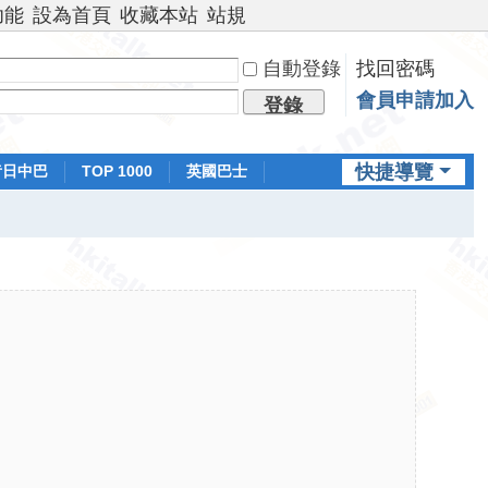
功能
設為首頁
收藏本站
站規
自動登錄
找回密碼
會員申請加入
登錄
快捷導覽
昔日中巴
TOP 1000
英國巴士
排行榜
日本鐵路