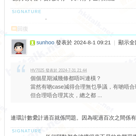
.
回復
sunhoo
發表於 2024-8-1 09:21
|
顯示全
HV7025 發表於 2024-7-31 21:44
個個星期減幾條都唔叫連橫？
當然有啲case減得合理無乜爭議，有啲唔
但合理唔合理其次，總之都 ...
連環計數纍計過百就係問題。因為呢過百次之間係有加