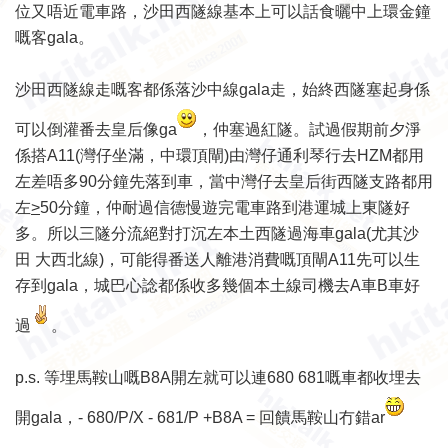
位又唔近電車路，沙田西隧線基本上可以話食曬中上環金鐘
嘅客gala。
沙田西隧線走嘅客都係落沙中線gala走，始終西隧塞起身係
可以倒灌番去皇后像ga
，仲塞過紅隧。試過假期前夕淨
係搭A11(灣仔坐滿，中環頂閘)由灣仔通利琴行去HZM都用
左差唔多90分鐘先落到車，當中灣仔去皇后街西隧支路都用
左
>
50分鐘，仲耐過信德慢遊完電車路到港運城上東隧好
多。所以三隧分流絕對打沉左本土西隧過海車gala(尤其沙
田 大西北線)，可能得番送人離港消費嘅頂閘A11先可以生
存到gala，城巴心諗都係收多幾個本土線司機去A車B車好
過
。
p.s. 等埋馬鞍山嘅B8A開左就可以連680 681嘅車都收埋去
開gala，- 680/P/X - 681/P +B8A = 回饋馬鞍山冇錯ar