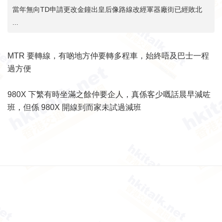
當年無向TD申請更改金鐘出皇后像路線改經軍器廠街已經敗北
...
MTR 要轉線，有啲地方仲要轉多程車，始終唔及巴士一程
過方便
980X 下繁有時坐滿之餘仲要企人，真係客少嘅話晨早減咗
班，但係 980X 開線到而家未試過減班