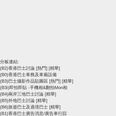
分板連結:
(B2)香港巴士討論
[熱門]
[精華]
(B0)香港巴士車務及車廂設備
(B3)巴士攝影作品貼圖區
[熱門]
[精華]
(B3i)即拍即貼 -手機相&翻拍Mon相
(B4)兩岸三地巴士討論
[精華]
(B5)外地巴士討論
[精華]
(B6)旅遊巴士及過境巴士
[精華]
(B1)香港巴士廣告消息/廣告車行踪