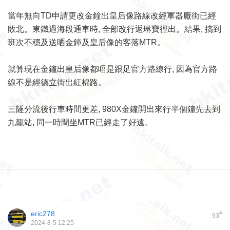
當年無向TD申請更改金鐘出皇后像路線改經軍器廠街已經
敗北。東鐵過海段通車時, 全部改行返琳寶徑出。結果, 搞到
班次不穩及送哂金鐘及皇后像的客落MTR。
就算現在金鐘出皇后像都唔是跟足官方路線行, 因為官方路
線不是經德立街出紅棉路。
三隧分流後行車時間更差, 980X金鐘開出來行半個鐘先去到
九龍站, 同一時間坐MTR已經走了好遠。
eric278
#
93
2024-8-5 12:25