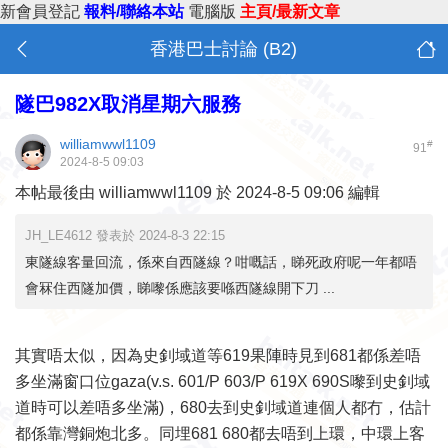
新會員登記
報料/聯絡本站
電腦版
主頁/最新文章
香港巴士討論 (B2)
隧巴982X取消星期六服務
williamwwl1109
#
91
2024-8-5 09:03
本帖最後由 williamwwl1109 於 2024-8-5 09:06 編輯
JH_LE4612 發表於 2024-8-3 22:15
東隧線客量回流，係來自西隧線？咁嘅話，睇死政府呢一年都唔
會冧住西隧加價，睇嚟係應該要喺西隧線開下刀 ...
其實唔太似，因為史釗域道等619果陣時見到681都係差唔
多坐滿窗口位gaza(v.s. 601/P 603/P 619X 690S嚟到史釗域
道時可以差唔多坐滿)，680去到史釗域道連個人都冇，估計
都係靠灣銅炮北多。同埋681 680都去唔到上環，中環上客