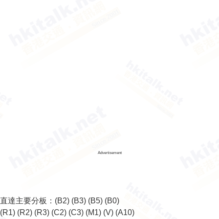
Advertisement
直達主要分板：
(B2)
(B3)
(B5)
(B0)
(R1)
(R2)
(R3)
(C2)
(C3)
(M1)
(V)
(A10)