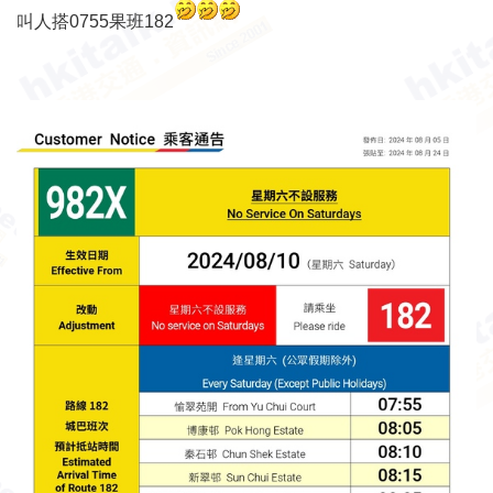
叫人搭0755果班182