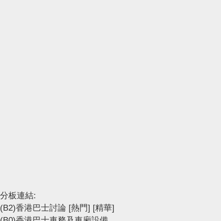
分板連結:
(B2)香港巴士討論
[熱門]
[精華]
(B0)香港巴士車務及車廂設備