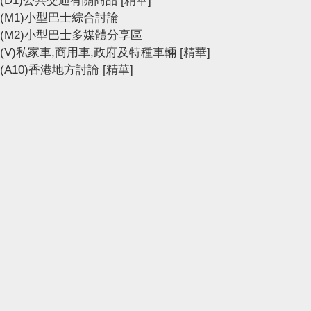
(D1)公共交通有關商品
[精華]
(M1)小型巴士綜合討論
(M2)小型巴士多媒體分享區
(V)私家車,商用車,政府及特種車輛
[精華]
(A10)香港地方討論
[精華]