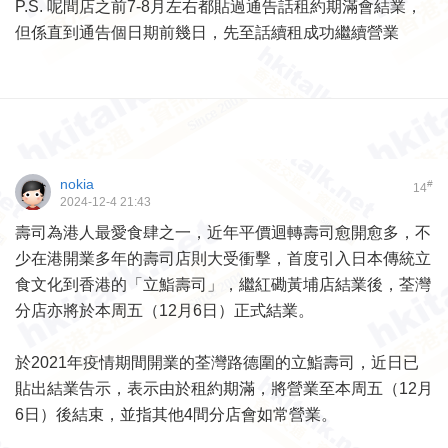
P.S. 呢間店之前7-8月左右都貼過通告話租約期滿會結業，
但係直到通告個日期前幾日，先至話續租成功繼續營業
nokia
#
14
2024-12-4 21:43
壽司為港人最愛食肆之一，近年平價迴轉壽司愈開愈多，不
少在港開業多年的壽司店則大受衝擊，首度引入日本傳統立
食文化到香港的「立鮨壽司」，繼紅磡黃埔店結業後，荃灣
分店亦將於本周五（12月6日）正式結業。
於2021年疫情期間開業的荃灣路德圍的立鮨壽司，近日已
貼出結業告示，表示由於租約期滿，將營業至本周五（12月
6日）後結束，並指其他4間分店會如常營業。