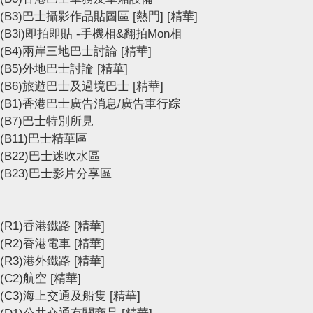
(B3)巴士攝影作品貼圖區
[熱門]
[精華]
(B3i)即拍即貼 -手機相&翻拍Mon相
(B4)兩岸三地巴士討論
[精華]
(B5)外地巴士討論
[精華]
(B6)旅遊巴士及過境巴士
[精華]
(B1)香港巴士廣告消息/廣告車行踪
(B7)巴士特別所見
(B11)巴士精華區
(B22)巴士迷吹水區
(B23)巴士影片分享區
(R1)香港鐵路
[精華]
(R2)香港電車
[精華]
(R3)港外鐵路
[精華]
(C2)航空
[精華]
(C3)海上交通及船隻
[精華]