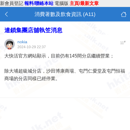
新會員登記
報料/聯絡本站
電腦版
主頁/最新文章
消費著數及飲食資訊 (A11)
連鎖集團店舖執笠消息
nokia
#
11
2024-10-29 22:37
大快活官方網站顯示，目前仍有145間分店繼續營業；
除大埔超級城分店，沙田博康商場、屯門仁愛堂及屯門恒福
商場的分店同樣已經停業。