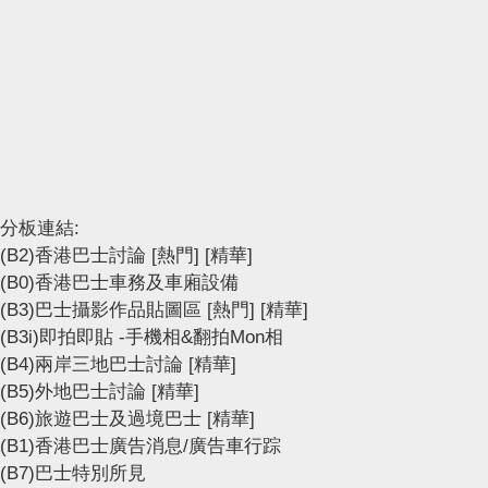
分板連結:
(B2)香港巴士討論
[熱門]
[精華]
(B0)香港巴士車務及車廂設備
(B3)巴士攝影作品貼圖區
[熱門]
[精華]
(B3i)即拍即貼 -手機相&翻拍Mon相
(B4)兩岸三地巴士討論
[精華]
(B5)外地巴士討論
[精華]
(B6)旅遊巴士及過境巴士
[精華]
(B1)香港巴士廣告消息/廣告車行踪
(B7)巴士特別所見