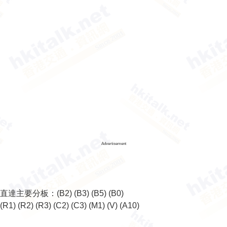
Advertisement
直達主要分板：
(B2)
(B3)
(B5)
(B0)
(R1)
(R2)
(R3)
(C2)
(C3)
(M1)
(V)
(A10)