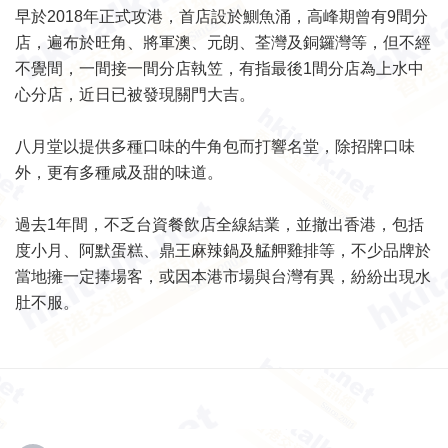
早於2018年正式攻港，首店設於鰂魚涌，高峰期曾有9間分
店，遍布於旺角、將軍澳、元朗、荃灣及銅鑼灣等，但不經
不覺間，一間接一間分店執笠，有指最後1間分店為上水中
心分店，近日已被發現關門大吉。
八月堂以提供多種口味的牛角包而打響名堂，除招牌口味
外，更有多種咸及甜的味道。
過去1年間，不乏台資餐飲店全線結業，並撤出香港，包括
度小月、阿默蛋糕、鼎王麻辣鍋及艋舺雞排等，不少品牌於
當地擁一定捧場客，或因本港市場與台灣有異，紛紛出現水
肚不服。