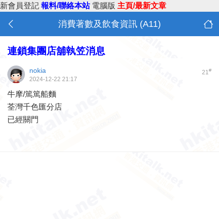
新會員登記
報料/聯絡本站
電腦版
主頁/最新文章
消費著數及飲食資訊 (A11)
連鎖集團店舖執笠消息
nokia
#
21
2024-12-22 21:17
牛摩/篤篤船麵
荃灣千色匯分店
已經關門