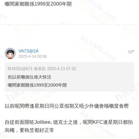
嗰間家鄉雞係1999至2000年開
VA73@2A
#
59
2025-4-14 00:56
MJ8352@671 發表於 2025-4-13 07:32
佢以前嗰個位係大快活
嗰間家鄉雞係1999至2000年開
以前呢間嘢逢星期日同公眾假期又唔少外傭會喺嗰度食嘢
自從前面開咗Jolibee､德克士之後，呢間KFC連星期日都拍
烏蠅，要執笠都好正常