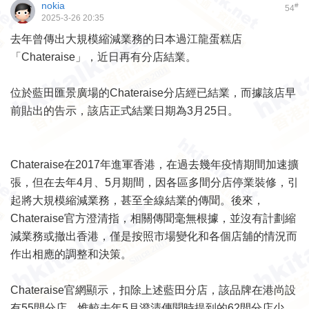
nokia
#
54
2025-3-26 20:35
去年曾傳出大規模縮減業務的日本過江龍蛋糕店
「Chateraise」，近日再有分店結業。
位於藍田匯景廣場的Chateraise分店經已結業，而據該店早
前貼出的告示，該店正式結業日期為3月25日。
Chateraise在2017年進軍香港，在過去幾年疫情期間加速擴
張，但在去年4月、5月期間，因各區多間分店停業裝修，引
起將大規模縮減業務，甚至全線結業的傳聞。後來，
Chateraise官方澄清指，相關傳聞毫無根據，並沒有計劃縮
減業務或撤出香港，僅是按照市場變化和各個店舖的情況而
作出相應的調整和決策。
Chateraise官網顯示，扣除上述藍田分店，該品牌在港尚設
有55間分店，惟較去年5月澄清傳聞時提到的62間分店少，