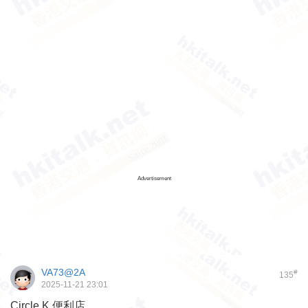
Advertisement
VA73@2A
#
135
2025-11-21 23:01
Circle K 便利店