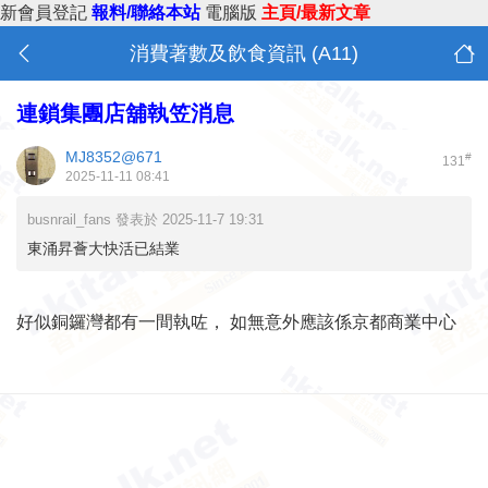
新會員登記
報料/聯絡本站
電腦版
主頁/最新文章
消費著數及飲食資訊 (A11)
連鎖集團店舖執笠消息
MJ8352@671
#
131
2025-11-11 08:41
busnrail_fans 發表於 2025-11-7 19:31
東涌昇薈大快活已結業
好似銅鑼灣都有一間執咗， 如無意外應該係京都商業中心