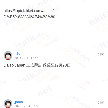
https://topick.hket.com/article/ ...
D%E5%8A%A0%E4%B8%80
h2o
#
139
2025-12-17 17:57
Daiso Japan 土瓜灣店 營業至12月20日
jpoon
#
140
2025-12-23 01:09