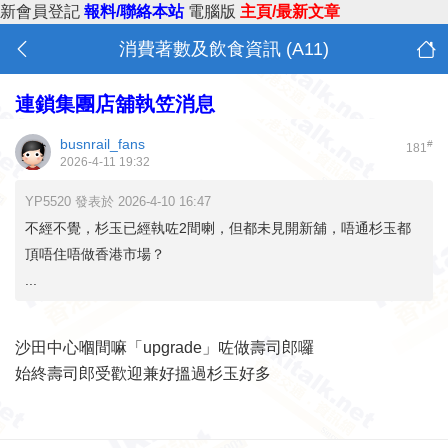
新會員登記
報料/聯絡本站
電腦版
主頁/最新文章
消費著數及飲食資訊 (A11)
連鎖集團店舖執笠消息
busnrail_fans
#
181
2026-4-11 19:32
YP5520 發表於 2026-4-10 16:47
不經不覺，杉玉已經執咗2間喇，但都未見開新舖，唔通杉玉都
頂唔住唔做香港市場？
...
沙田中心嗰間嘛「upgrade」咗做壽司郎囉
始終壽司郎受歡迎兼好搵過杉玉好多