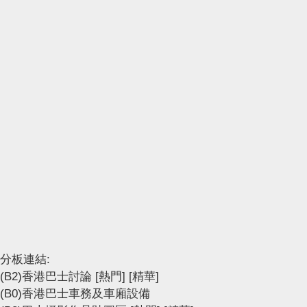
分板連結:
(B2)香港巴士討論
[熱門]
[精華]
(B0)香港巴士車務及車廂設備