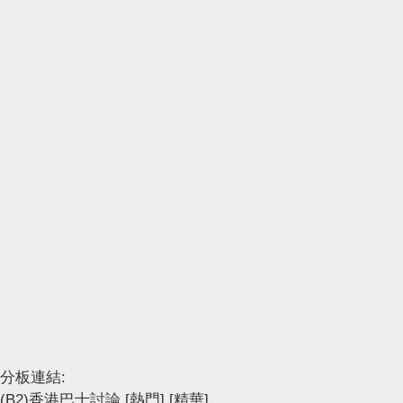
分板連結:
(B2)香港巴士討論
[熱門]
[精華]