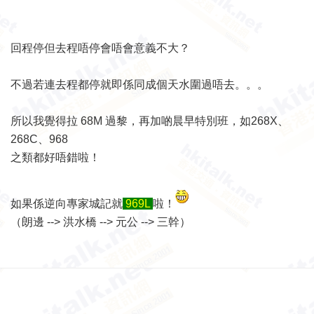
回程停但去程唔停會唔會意義不大？
不過若連去程都停就即係同成個天水圍過唔去。。。
所以我覺得拉 68M 過黎，再加啲晨早特別班，如268X、
268C、968
之類都好唔錯啦！
如果係逆向專家城記就
969L
啦！
（朗邊 --> 洪水橋 --> 元公 --> 三幹）