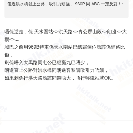
但過洪水橋就上公路，吸引力勁強， 960P 同 ABC 一定反對！:
...
唔係逆走，係 天水圍站<>洪天路<>青公屏山段<>朗邊<>大
欖<>....
城巴之前用969B特車係天水圍站巴總霸個位應該係鋪路比
佢，
剩係唔入大馬路同屯公已經贏九巴唔少，
朗邊直上公路對洪水橋同朗邊客黎講吸引力唔細，
如果剩係行洪天路應該問題唔大，唔行輕鐵站就OK。