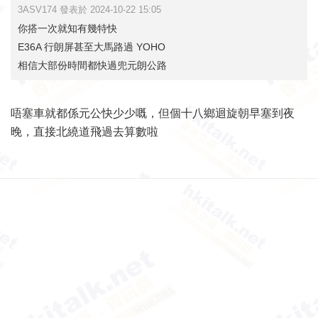
3ASV174 發表於 2024-10-22 15:05
你搭一次就知有幾特快
E36A 行朗屏甚至大馬路過 YOHO
相信大部份時間都快過兜元朗公路
唔塞車就都係元公快少少嘅，但個十八鄉迴旋朝早塞到夜
晚，直接北繞道飛過去算數啦