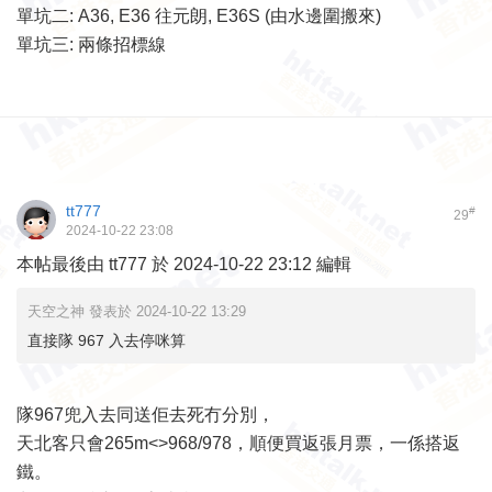
單坑二: A36, E36 往元朗, E36S (由水邊圍搬來)
單坑三: 兩條招標線
tt777
#
29
2024-10-22 23:08
本帖最後由 tt777 於 2024-10-22 23:12 編輯
天空之神 發表於 2024-10-22 13:29
直接隊 967 入去停咪算
隊967兜入去同送佢去死冇分別，
天北客只會265m<>968/978，順便買返張月票，一係搭返
鐵。