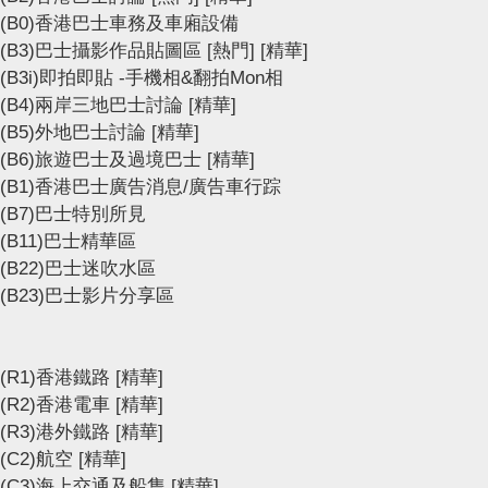
(B0)香港巴士車務及車廂設備
(B3)巴士攝影作品貼圖區
[熱門]
[精華]
(B3i)即拍即貼 -手機相&翻拍Mon相
(B4)兩岸三地巴士討論
[精華]
(B5)外地巴士討論
[精華]
(B6)旅遊巴士及過境巴士
[精華]
(B1)香港巴士廣告消息/廣告車行踪
(B7)巴士特別所見
(B11)巴士精華區
(B22)巴士迷吹水區
(B23)巴士影片分享區
(R1)香港鐵路
[精華]
(R2)香港電車
[精華]
(R3)港外鐵路
[精華]
(C2)航空
[精華]
(C3)海上交通及船隻
[精華]