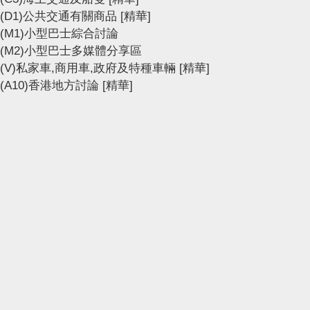
(D1)公共交通有關商品
[精華]
(M1)小型巴士綜合討論
(M2)小型巴士多媒體分享區
(V)私家車,商用車,政府及特種車輛
[精華]
(A10)香港地方討論
[精華]