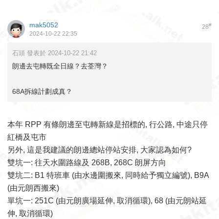
mak5052
#
28
2024-10-22 22:35
石頭 發表於 2024-10-22 21:42
朗邊去屯轉既全日線？去荃灣？
68A拆線計劃成真？
本年 RPP 有條朗邊至屯轉新線是招標的, 行公路, 中途只停
紅橋及屯市
另外, 這是我建議的朗邊總站停站安排, 大家認為如何?
雙坑一: 往天水圍路線及 268B, 268C 朗屏方向
雙坑二: B1 特班車 (由水邊圍搬來, 同時給予獨立編號), B9A
(由元朗西搬來)
單坑一: 251C (由元朗廣場延伸, 取消循環), 68 (由元朗站延
伸, 取消循環)