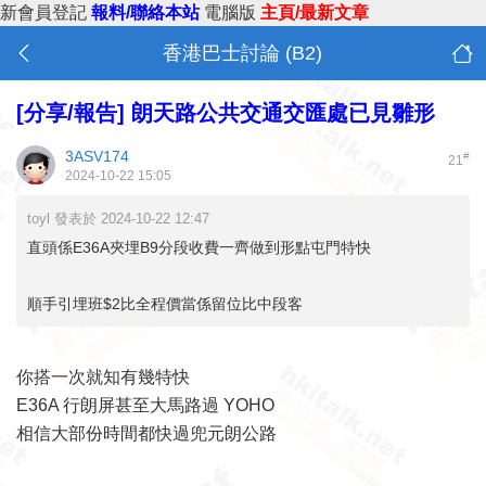
新會員登記
報料/聯絡本站
電腦版
主頁/最新文章
香港巴士討論 (B2)
[分享/報告]
朗天路公共交通交匯處已見雛形
3ASV174
#
21
2024-10-22 15:05
toyl 發表於 2024-10-22 12:47
直頭係E36A夾埋B9分段收費一齊做到形點屯門特快
順手引埋班$2比全程價當係留位比中段客
你搭一次就知有幾特快
E36A 行朗屏甚至大馬路過 YOHO
相信大部份時間都快過兜元朗公路