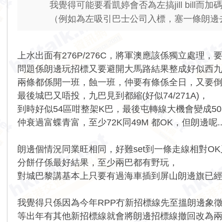
我覺得可能要看凱婷會否為左搞jill bill而
（例如為左吸引巴士公司入標，塞一條朗邊去上
上水出面有276P/276C，將軍澳應該係獨立處理
問題係朗邊玩招標又要避開大馬路結果整成好似西九
兩條都係開一班，蝕一班，仲要有條係全日，又要
最後城巴又唔投，九巴見到都縮(好似74/271A)，
到時好似54區咁整架K巴，最後屯轉線大機會變成50M
仲衰過富蝶青富，至少72K同49M 都OK，但朗邊呢....
朗邊個情況同業旺相同，好難set到一條走線相對OK又有
分餅仔係最好結果，至少兩巴都有野玩，
對城巴黎講基本上只要有過海車插到屏山朗邊旗已經
我覺得只係因為今年RPP冇新招標線先至搵朗邊象徵
等出年有其他新招標線就會將朗邊招標線撤回改為