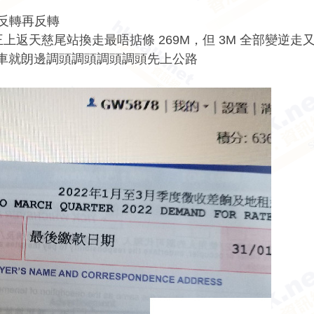
塔反轉再反轉
上返天慈尾站換走最唔掂條 269M，但 3M 全部變逆走
X 車就朗邊調頭調頭調頭調頭先上公路