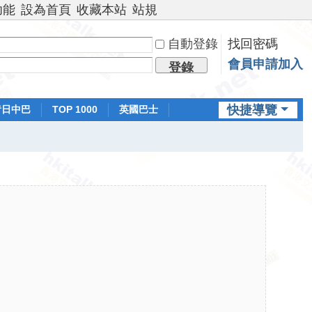
功能
設為首頁
收藏本站
站規
自動登錄
找回密碼
會員申請加入
登錄
快捷導覽
昔日中巴
TOP 1000
英國巴士
排行榜
日本鐵路