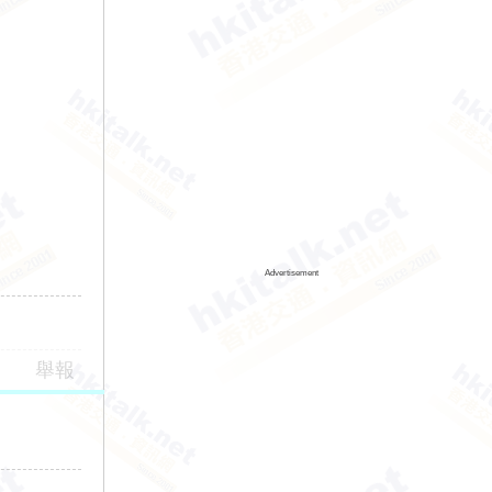
Advertisement
舉報