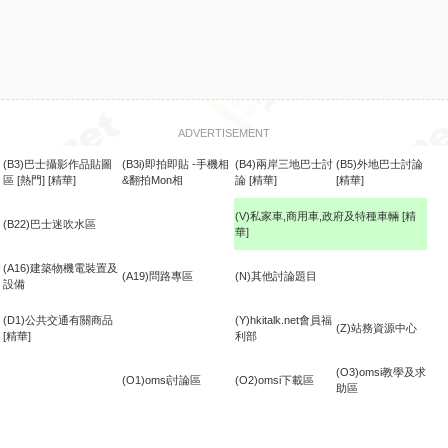
ADVERTISEMENT
(B3)巴士攝影作品貼圖
(B3i)即拍即貼 -手機相
(B4)兩岸三地巴士討
(B5)外地巴士討論
區
[熱門]
[精華]
&翻拍Mon相
論
[精華]
[精華]
(V)私家車,商用車,政府及特種車輛
[精
(B22)巴士迷吹水區
華]
食
(A16)建築物機電裝置及
(A19)問路專區
(N)其他討論題目
設備
(D1)公共交通有關商品
(Y)hkitalk.net會員福
(Z)站務資源中心
[精華]
利部
(O3)omsi教學及求
(O1)omsi討論區
(O2)omsi下載區
助區