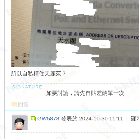
所以自私精住天麗苑？
如要討論，請先自貼差餉單一次
回復
GW5878
發表於 2024-10-30 11:11
|
顯