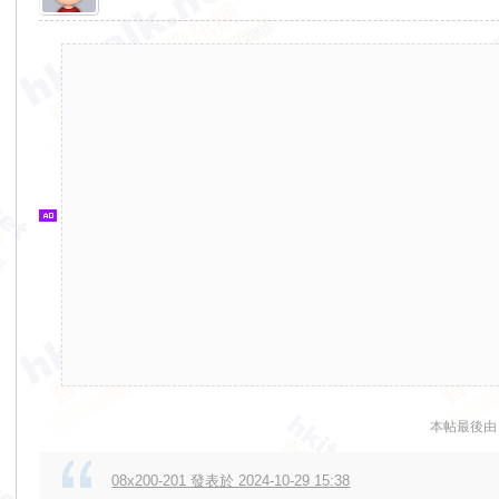
香
港
交
通
資
訊
網
本帖最後由 tt
08x200-201 發表於 2024-10-29 15:38