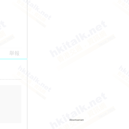
舉報
Advertisement