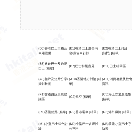
(B0)香港巴士車務及
(B1)香港巴士廣告消
(B2)香港巴士討論
車廂設備
息/廣告車行踪
[熱門]
[精華]
(B6)旅遊巴士及過境
(B7)巴士特別所見
(B11)巴士精華區
巴士
[精華]
(A6)相片及短片分享/
(A10)香港地方討論
[精
(A11)消費著數及飲
攝影技術
華]
資訊
(F1)交通路線集思建
(C3)海上交通及船隻
(C2)航空
[精華]
議區
[精華]
(R1)香港鐵路
[精華]
(R2)香港電車
[精華]
(R3)港外鐵路
[精華]
(M1)小型巴士綜合討
(M2)小型巴士多媒體
(M3)香港小型巴士字
論
分享區
軌表