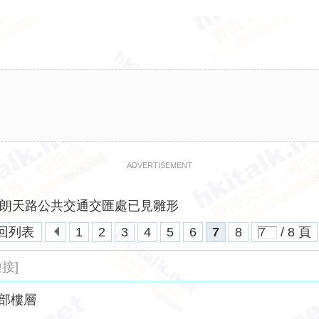
ADVERTISEMENT
朗天路公共交通交匯處已見雛形
回列表
1
2
3
4
5
6
7
8
/ 8 頁
接]
部樓層