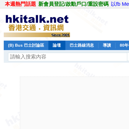
本週熱門話題
新會員登記/啟動戶口/重設密碼
以fb M
(B) Bus 巴士討論區
論壇
巴士路線消息
導讀
80
飛行報告
日誌
保留巴士
分享
記錄