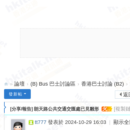
»
論壇
›
(B) Bus 巴士討論區
›
香港巴士討論 (B2)
›
hk
發新帖
返
ita
火..
[複製鏈
[分享/報告]
朗天路公共交通交匯處已見雛形
lk.
ne
tt777
發表於 2024-10-29 16:03
|
顯示全
t