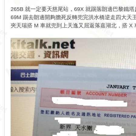
265B 就一定要天慈尾站，69X 就踢落朗邊巴黎鐵
69M 踢去朗邊開夠膽死反轉兜完洪水橋逆走四大天王
夾天瑞搭 M 車就兜到上天逸又屈返落嘉湖北，搭 