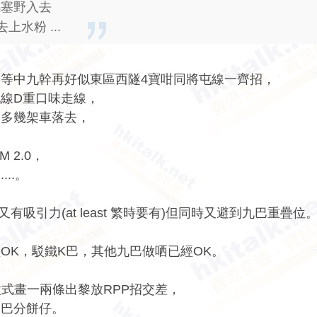
加碼塞野入去
水粉 ...
，要等中九幹再好似東區西隧4寶咁同將屯線一齊招，
線D重口味走線，
倒多幾架車落去，
 2.0，
..。
吸引力(at least 繁時要有)但同時又避到九巴重疊位
OK，駁鐵K巴，其他九巴做哂已經OK。
式畫一兩條出黎放RPP招交差，
兩巴分餅仔。