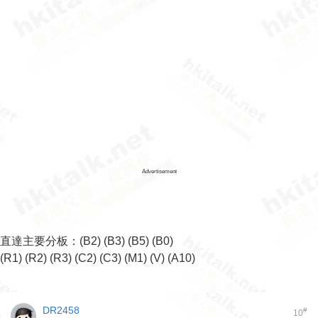
Advertisement
直達主要分板：
(B2)
(B3)
(B5)
(B0)
(R1)
(R2)
(R3)
(C2)
(C3)
(M1)
(V)
(A10)
DR2458
#
10