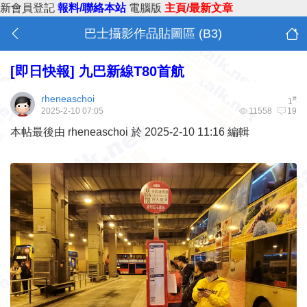
新會員登記
報料/聯絡本站
電腦版
主頁/最新文章
巴士攝影作品貼圖區 (B3)
[即日快報]
九巴新線T80首航
rheneaschoi
#
1
2025-2-10 07:05
11558
19
本帖最後由 rheneaschoi 於 2025-2-10 11:16 編輯