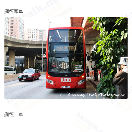
顯徑頭車
顯徑二車