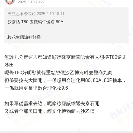
2025-2-10 20:27
天空之神 發表於 2025-2-10 18:11
沙膠話 T80 去觀碼仲慢過 80A
粒花生應該好好睇
無論九公定運吉都知道顯徑隆亨新翠唔會有人想搭T80逆走
沙田
呢條T80好明顯就係重點想做沙乙博河畔去觀商九商
但係要拉去大圍開，一係想用合理化用80, 80A, 80P抽車，
一係就用更長里數合理化收9.6
如果單從需求去諗，呢條線應該縮返去秦石開
又或者全部美田開，經文化博物館去沙乙博