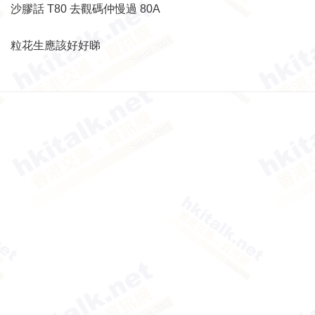
沙膠話 T80 去觀碼仲慢過 80A
粒花生應該好好睇