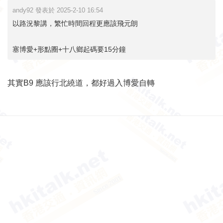
andy92 發表於 2025-2-10 16:54
以路況黎講，繁忙時間回程更應該飛元朗
塞博愛+形點圈+十八鄉起碼要15分鐘
其實B9 應該行北繞道，都好過入博愛自轉