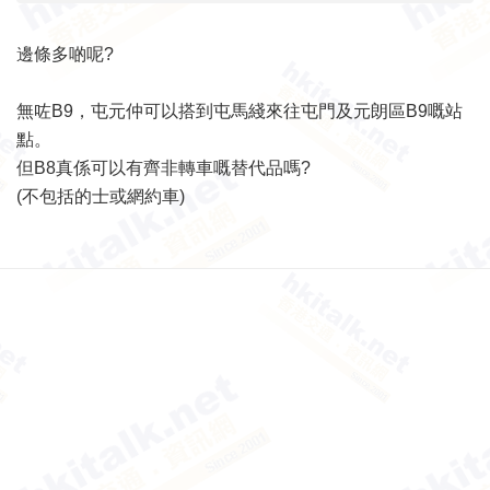
邊條多啲呢?
無咗B9，屯元仲可以搭到屯馬綫來往屯門及元朗區B9嘅站
點。
但B8真係可以有齊非轉車嘅替代品嗎?
(不包括的士或網約車)