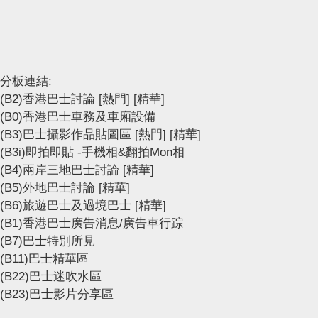
分板連結:
(B2)香港巴士討論
[熱門]
[精華]
(B0)香港巴士車務及車廂設備
(B3)巴士攝影作品貼圖區
[熱門]
[精華]
(B3i)即拍即貼 -手機相&翻拍Mon相
(B4)兩岸三地巴士討論
[精華]
(B5)外地巴士討論
[精華]
(B6)旅遊巴士及過境巴士
[精華]
(B1)香港巴士廣告消息/廣告車行踪
(B7)巴士特別所見
(B11)巴士精華區
(B22)巴士迷吹水區
(B23)巴士影片分享區