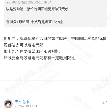
andy92 發表於 2025-2-10 16:54
以路況黎講，繁忙時間回程更應該飛元朗
塞博愛+形點圈+十八鄉起碼要15分鐘
但坦白，就算係星期六日的繁忙時段，香園圍口岸嘅排隊情
況都唔太可以飛走元朗...
加上九巴仲要做緊B1<>B9轉乘，
所以要全時段飛走元朗都有一定嘅局限性。
天空之神
#
37
2025-2-10 17:51