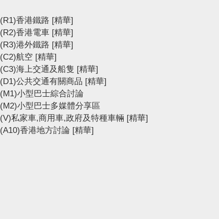
(R1)香港鐵路
[精華]
(R2)香港電車
[精華]
(R3)港外鐵路
[精華]
(C2)航空
[精華]
(C3)海上交通及船隻
[精華]
(D1)公共交通有關商品
[精華]
(M1)小型巴士綜合討論
(M2)小型巴士多媒體分享區
(V)私家車,商用車,政府及特種車輛
[精華]
(A10)香港地方討論
[精華]