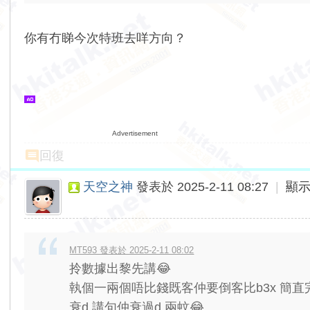
你有冇睇今次特班去咩方向？
Advertisement
回復
天空之神
發表於 2025-2-11 08:27
|
顯
MT593 發表於 2025-2-11 08:02
拎數據出黎先講😂
執個一兩個唔比錢既客仲要倒客比b3x 簡直
衰d 講句仲衰過d 兩蚊😂 ...