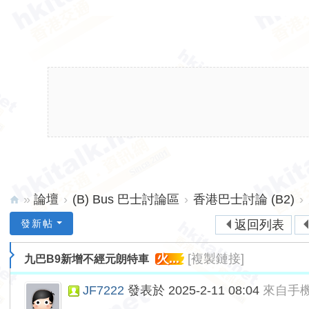
»
論壇
›
(B) Bus 巴士討論區
›
香港巴士討論 (B2)
›
hk
發新帖
返回列表
ita
火...
[複製鏈接]
九巴B9新增不經元朗特車
lk.
ne
JF7222
發表於 2025-2-11 08:04
來自手
t