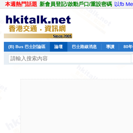
本週熱門話題
新會員登記/啟動戶口/重設密碼
以fb M
(B) Bus 巴士討論區
論壇
巴士路線消息
導讀
80
飛行報告
日誌
保留巴士
分享
記錄