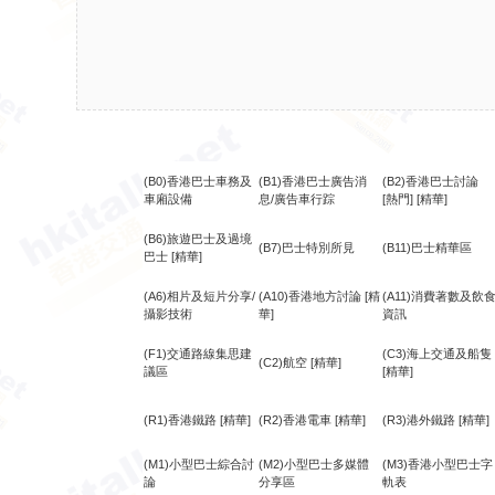
(B0)香港巴士車務及
(B1)香港巴士廣告消
(B2)香港巴士討論
車廂設備
息/廣告車行踪
[熱門]
[精華]
(B6)旅遊巴士及過境
(B7)巴士特別所見
(B11)巴士精華區
巴士
[精華]
(A6)相片及短片分享/
(A10)香港地方討論
[精
(A11)消費著數及飲
攝影技術
華]
資訊
(F1)交通路線集思建
(C3)海上交通及船隻
(C2)航空
[精華]
議區
[精華]
(R1)香港鐵路
[精華]
(R2)香港電車
[精華]
(R3)港外鐵路
[精華]
(M1)小型巴士綜合討
(M2)小型巴士多媒體
(M3)香港小型巴士字
論
分享區
軌表