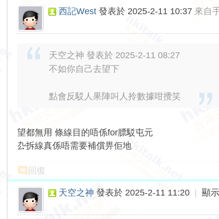
西記West
發表於 2025-2-11 10:37
來自
天空之神 發表於 2025-2-11 08:27
不如你自己去望下
點會反駁人果陣叫人拎數據咁攪笑
望都無用 條線目的唔係for膘駁屯元
厹拆線真係唔需要補償畀佢地
回復
天空之神
發表於 2025-2-11 11:20
|
顯