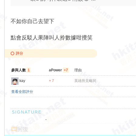
不如你自己去望下
點會反駁人果陣叫人拎數據咁攪笑
評分
參與人數
1
aPower
+7
理由
kay
+ 7
英雄所見略同
查看全部評分
.
回復