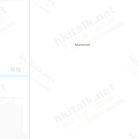
Advertisement
舉報