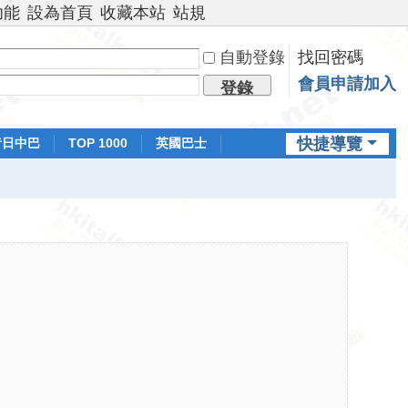
功能
設為首頁
收藏本站
站規
自動登錄
找回密碼
會員申請加入
登錄
快捷導覽
昔日中巴
TOP 1000
英國巴士
排行榜
日本鐵路