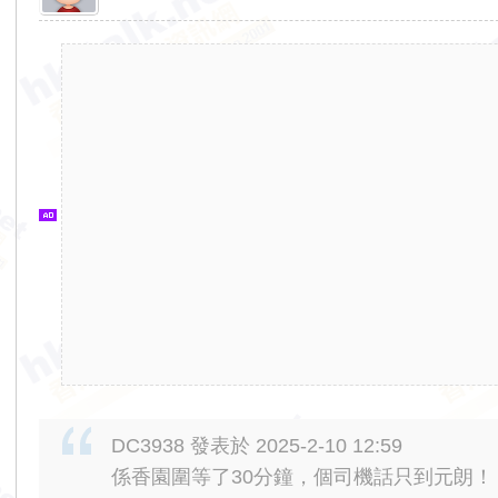
香
港
交
通
資
訊
網
DC3938 發表於 2025-2-10 12:59
係香園圍等了30分鐘，個司機話只到元朗！