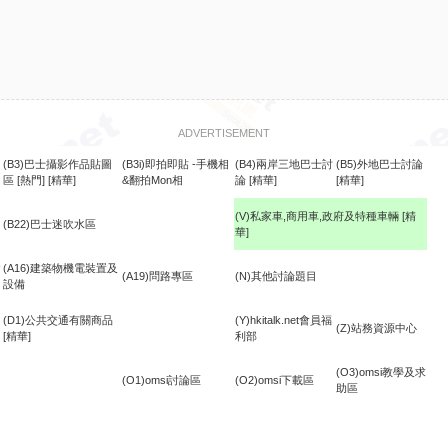
ADVERTISEMENT
(B3)巴士攝影作品貼圖
(B3i)即拍即貼 -手機相
(B4)兩岸三地巴士討
(B5)外地巴士討論
區
[熱門]
[精華]
&翻拍Mon相
論
[精華]
[精華]
(V)私家車,商用車,政府及特種車輛
[精
(B22)巴士迷吹水區
華]
食
(A16)建築物機電裝置及
(A19)問路專區
(N)其他討論題目
設備
(D1)公共交通有關商品
(Y)hkitalk.net會員福
(Z)站務資源中心
[精華]
利部
(O3)omsi教學及求
(O1)omsi討論區
(O2)omsi下載區
助區