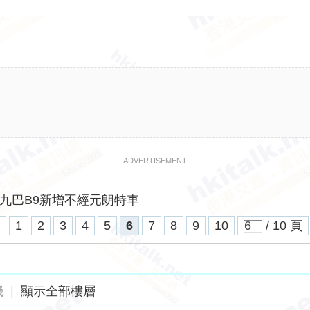
ADVERTISEMENT
九巴B9新增不經元朗特車
1
2
3
4
5
6
7
8
9
10
/ 10 頁
機
|
顯示全部樓層