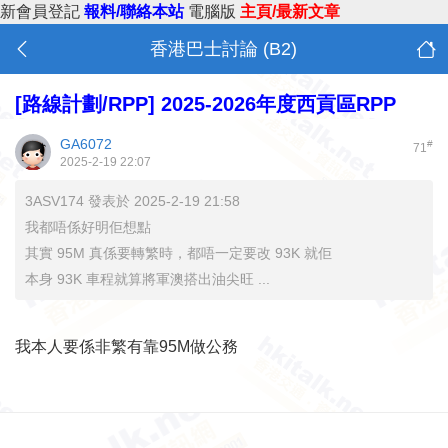
新會員登記
報料/聯絡本站
電腦版
主頁/最新文章
香港巴士討論 (B2)
[路線計劃/RPP]
2025-2026年度西貢區RPP
GA6072
#
71
2025-2-19 22:07
3ASV174 發表於 2025-2-19 21:58
我都唔係好明佢想點
其實 95M 真係要轉繁時，都唔一定要改 93K 就佢
本身 93K 車程就算將軍澳搭出油尖旺 ...
我本人要係非繁有靠95M做公務