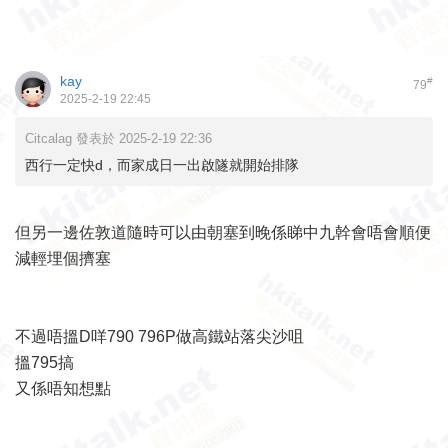
kay
#
79
2025-2-19 22:45
Citcalag 發表於 2025-2-19 22:36
西行一定快d，而家成日一出啟隧就開始排隊
但另一邊佐敦道隨時可以由朝塞到晚係睇中九幹會唔會順便
減輕埋個擠塞
不過唔搵D咩790 796P做高鐵站落尖沙咀
搵795搞
又係唔知想點