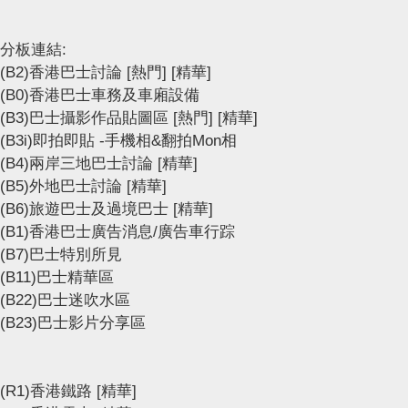
分板連結:
(B2)香港巴士討論
[熱門]
[精華]
(B0)香港巴士車務及車廂設備
(B3)巴士攝影作品貼圖區
[熱門]
[精華]
(B3i)即拍即貼 -手機相&翻拍Mon相
(B4)兩岸三地巴士討論
[精華]
(B5)外地巴士討論
[精華]
(B6)旅遊巴士及過境巴士
[精華]
(B1)香港巴士廣告消息/廣告車行踪
(B7)巴士特別所見
(B11)巴士精華區
(B22)巴士迷吹水區
(B23)巴士影片分享區
(R1)香港鐵路
[精華]