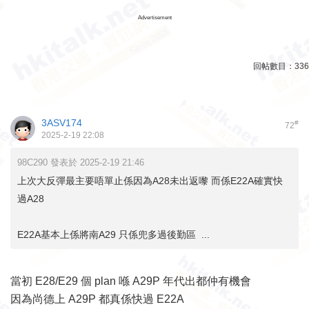
Advertisement
回帖數目：
336
3ASV174
#
72
2025-2-19 22:08
98C290 發表於 2025-2-19 21:46
上次大反彈最主要唔單止係因為A28未出返嚟 而係E22A確實快
過A28
E22A基本上係將南A29 只係兜多過後勤區 ...
當初 E28/E29 個 plan 喺 A29P 年代出都仲有機會
因為尚德上 A29P 都真係快過 E22A