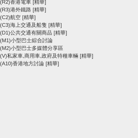
(R2)香港電車
[精華]
(R3)港外鐵路
[精華]
(C2)航空
[精華]
(C3)海上交通及船隻
[精華]
(D1)公共交通有關商品
[精華]
(M1)小型巴士綜合討論
(M2)小型巴士多媒體分享區
(V)私家車,商用車,政府及特種車輛
[精華]
(A10)香港地方討論
[精華]