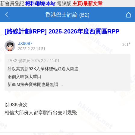
新會員登記
報料/聯絡本站
電腦版
主頁/最新文章
香港巴士討論 (B2)
[路線計劃/RPP]
2025-2026年度西貢區RPP
JX9097
#
261
2025-2-22 14:51
LAK2 發表於 2025-2-22 11:01
所以其實新93K入翠林總站好過入康盛
兩個入晒就太重口
新95M拉去寶林開也是無謂 ...
以93K班次
相信大部份人都寧願行出去叫幾飛