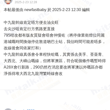
2025-2-23 12:28
本帖最後由 newfastbaby 於 2025-2-23 12:30 編輯
中九龍幹線肯定唔方便去油尖旺
去尖沙咀肯定行方舊路更直接
795咁改都有版友質疑會唔會仲慢咗（將停偉業衛燈位同麗
港城嘅時間換做停佐敦道啲巴士站，我估時間可能差唔多，
改線後會同依家打和）
中九龍幹線真係會令車程快咗嘅，其實係去美孚、荃葵青、
大西北、大嶼山嘅線，但將軍澳區，符合呢個條件嘅暫時得
A28X會行新路，290仍然冇消息要改將軍澳以外嘅區亦都
淨係得堆大西北九龍灣繁時線會改