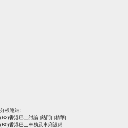
分板連結:
(B2)香港巴士討論
[熱門]
[精華]
(B0)香港巴士車務及車廂設備