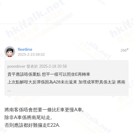
fleetline
#
266
2025-2-23 09:02
poondriver 發表於 2025-2-19 20:58
貴平應該唔係重點 想平一樣可以照坐E再轉車
上次點解咁大反彈係因為A28未出返來 加埋成單野真係太柒 將南
...
將南客係唔會想要一條比E車更慢A車,
除非A車係將南尾站走,
否則應該都好難攞走E22A.