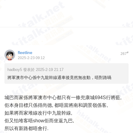
fleetline
#
267
2025-2-23 09:12
hadboy5 發表於 2025-2-19 21:17
將軍澳市中心係中九龍幹線通車後竟然無改動，唔對路喎
城巴而家係將軍澳市中心都只有一條兜康城694S行將藍,
佢本身目標只係得尚德, 都唔當將南和調景嶺係客,
如果將而家堆線改行中九龍幹線,
佢又怕堆客唔show佢而坐返九巴,
所以有新路都唔會行.