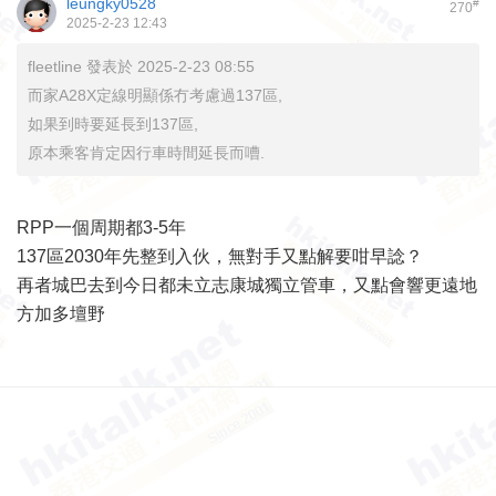
leungky0528
#
270
2025-2-23 12:43
fleetline 發表於 2025-2-23 08:55
而家A28X定線明顯係冇考慮過137區,
如果到時要延長到137區,
原本乘客肯定因行車時間延長而嘈.
RPP一個周期都3-5年
137區2030年先整到入伙，無對手又點解要咁早諗？
再者城巴去到今日都未立志康城獨立管車，又點會響更遠地
方加多壇野