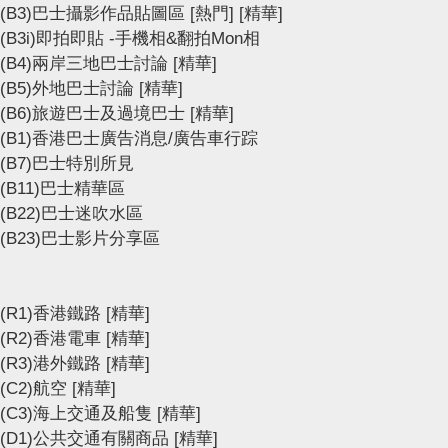
(B3)巴士攝影作品貼圖區
[熱門]
[精華]
(B3i)即拍即貼 -手機相&翻拍Mon相
(B4)兩岸三地巴士討論
[精華]
(B5)外地巴士討論
[精華]
(B6)旅遊巴士及過境巴士
[精華]
(B1)香港巴士廣告消息/廣告車行踪
(B7)巴士特別所見
(B11)巴士精華區
(B22)巴士迷吹水區
(B23)巴士影片分享區
(R1)香港鐵路
[精華]
(R2)香港電車
[精華]
(R3)港外鐵路
[精華]
(C2)航空
[精華]
(C3)海上交通及船隻
[精華]
(D1)公共交通有關商品
[精華]