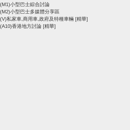
(M1)小型巴士綜合討論
(M2)小型巴士多媒體分享區
(V)私家車,商用車,政府及特種車輛
[精華]
(A10)香港地方討論
[精華]