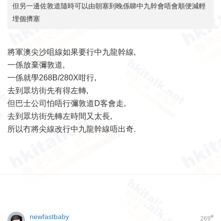
但另一邊佐敦道隨時可以由朝塞到晚係睇中九幹會唔會順便減輕
埋個擠塞
將軍澳尖沙咀線如果要行中九龍幹線,
一係放棄彌敦道,
一係就學268B/280X咁行,
去到眾坊街先有得左轉,
但巴士公司怕唔行彌敦道D客會走,
去到眾坊街先轉左時間又太長,
所以冇將尖線改行中九龍幹線唔出奇.
newfastbaby
#
269