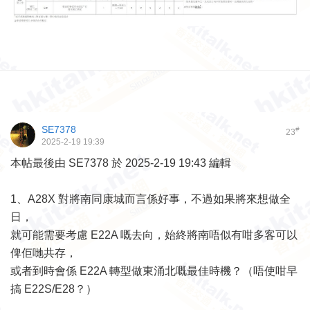
SE7378
#
23
2025-2-19 19:39
本帖最後由 SE7378 於 2025-2-19 19:43 編輯
1、A28X 對將南同康城而言係好事，不過如果將來想做全
日，
就可能需要考慮 E22A 嘅去向，始終將南唔似有咁多客可以
俾佢哋共存，
或者到時會係 E22A 轉型做東涌北嘅最佳時機？（唔使咁早
搞 E22S/E28？）