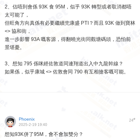
2、估唔到會係 93K 食 95M，似乎 93K 轉型或者取消都唔
太可能了，
但旺角方向真係有必要繼續兜康盛 PTI？而且 93K 做到寶林
<> 協和街，
進一步影響 93A 嘅客源，得翻曉光街同觀塘碼頭，恐怕前
景堪憂。
3、想知 795 係咪經佐敦道同連翔道出入中九龍幹線？
如果係，似乎康城 <> 佐敦會同 790 有互相搶客嘅可能。
Phoenix
#
24
2025-2-19 19:40
想知93K併了95M，會不會加雙分？