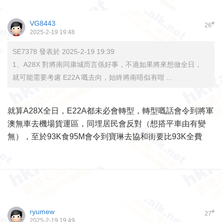
VG8443
#
26
2025-2-19 19:48
SE7378 發表於 2025-2-19 19:39
1、A28X 對將南同康城而言係好事，不過如果將來想做全日，
就可能需要考慮 E22A 嘅去向，始終將南唔似有咁 ...
就算A28X全日，E22A都未必會轉型，轉型嘅話會令到將軍
澳無車去機場貨運區，同埋居民會反對（想搭平車由有變
無），至於93K食95M會令到寶琳去協和街要比93K全費
ryumew
#
27
2025-2-19 19:49