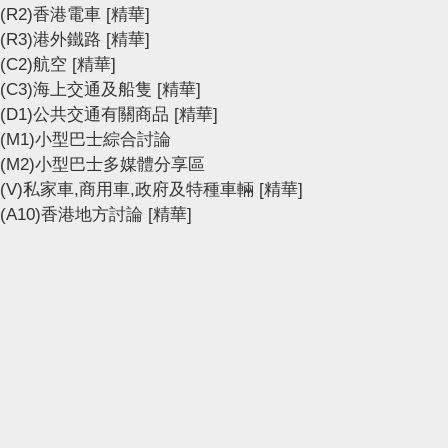
(R2)香港電車
[精華]
(R3)港外鐵路
[精華]
(C2)航空
[精華]
(C3)海上交通及船隻
[精華]
(D1)公共交通有關商品
[精華]
(M1)小型巴士綜合討論
(M2)小型巴士多媒體分享區
(V)私家車,商用車,政府及特種車輛
[精華]
(A10)香港地方討論
[精華]