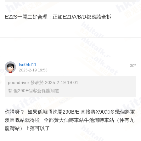
E22S一開二好合理；正如E21/A/B/D都應該全拆
lsc04d11
#
30
2025-2-19 19:53
poondriver 發表於 2025-2-19 19:01
有 但290E個客倉係龍翔道
你講呀？ 如果係就唔洗開290B/E 直接將X90加多幾個將軍
澳區嘅站就得啦 全部黃大仙轉車站牛池灣轉車站（仲有九
龍灣站）上落可以了