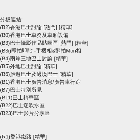
分板連結:
(B2)香港巴士討論
[熱門]
[精華]
(B0)香港巴士車務及車廂設備
(B3)巴士攝影作品貼圖區
[熱門]
[精華]
(B3i)即拍即貼 -手機相&翻拍Mon相
(B4)兩岸三地巴士討論
[精華]
(B5)外地巴士討論
[精華]
(B6)旅遊巴士及過境巴士
[精華]
(B1)香港巴士廣告消息/廣告車行踪
(B7)巴士特別所見
(B11)巴士精華區
(B22)巴士迷吹水區
(B23)巴士影片分享區
(R1)香港鐵路
[精華]