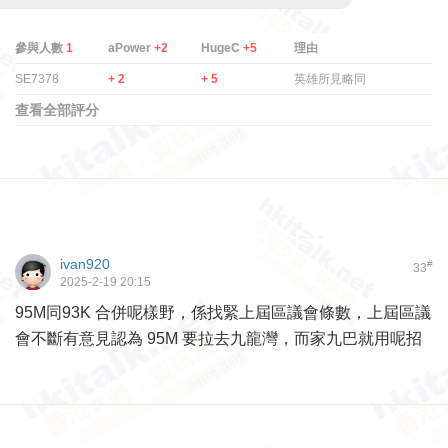
參與人數
1
aPower
+2
HugeC
+5
理由
SE7378
+ 2
+ 5
英雄所見略同
查看全部評分
ivan920
#
33
2025-2-19 20:15
95M同93K 合併呢樣野，係找緊上屆區議會條數，上屆區議
會不斷有意見認為 95M 要拉去九龍灣，而家九巴就用呢招