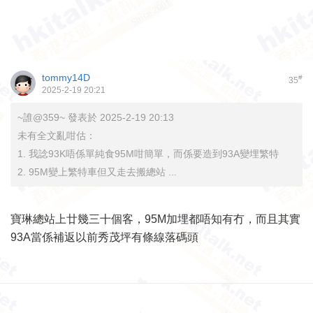
tommy14D
#
35
2025-2-19 20:21
~誰@359~ 發表於 2025-2-19 20:13
未有全文亂咁估：
1. 我諗93K唔係單純食95M咁簡單，而係要造到93A變埋繁特
2. 95M變上繁特車但又走去搬總站 ...
寶琳總站上廿幾三十個客，95M加埋都唔知有冇，而且其實
93A當係補返以前秀茂坪有條線落碼頭