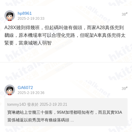
hp8961
#
38
2025-2-19 20:33
A28X雖則得幾班，但起碼叫做有個頭，而家A28真係兜到
黐線，原本機場車可以合理化兜路，但呢架A車真係兜得太
緊要，當康城啲人弱智
GA6072
#
39
2025-2-19 20:36
tommy14D 發表於 2025-2-19 20:21
寶琳總站上廿幾三十個客，95M加埋都唔知有冇，而且其實93A
當係補返以前秀茂坪有條線落碼頭 ...