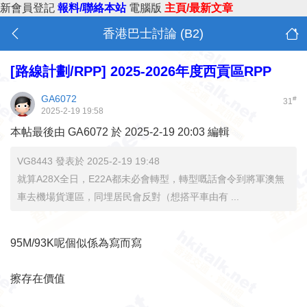
新會員登記
報料/聯絡本站
電腦版
主頁/最新文章
香港巴士討論 (B2)
[路線計劃/RPP]
2025-2026年度西貢區RPP
GA6072
#
31
2025-2-19 19:58
本帖最後由 GA6072 於 2025-2-19 20:03 編輯
VG8443 發表於 2025-2-19 19:48
就算A28X全日，E22A都未必會轉型，轉型嘅話會令到將軍澳無
車去機場貨運區，同埋居民會反對（想搭平車由有 ...
95M/93K呢個似係為寫而寫
擦存在價值