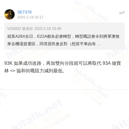
SE7378
#
34
2025-2-19 20:17
VG8443 發表於 2025-2-19 19:48
就算A28X全日，E22A都未必會轉型，轉型嘅話會令到將軍澳無
車去機場貨運區，同埋居民會反對（想搭平車由有 ...
93K 如果成功改路，再加雙向分段就可以將取代 93A 做寶
林 <> 協和街嘅阻力減到最低。