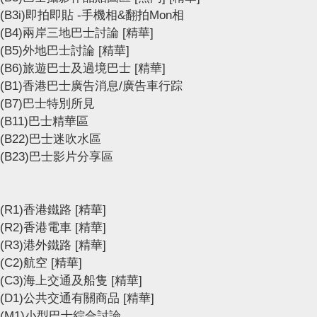
(B3i)即拍即貼 -手機相&翻拍Mon相
(B4)兩岸三地巴士討論
[精華]
(B5)外地巴士討論
[精華]
(B6)旅遊巴士及過境巴士
[精華]
(B1)香港巴士廣告消息/廣告車行踪
(B7)巴士特別所見
(B11)巴士精華區
(B22)巴士迷吹水區
(B23)巴士影片分享區
(R1)香港鐵路
[精華]
(R2)香港電車
[精華]
(R3)港外鐵路
[精華]
(C2)航空
[精華]
(C3)海上交通及船隻
[精華]
(D1)公共交通有關商品
[精華]
(M1)小型巴士綜合討論