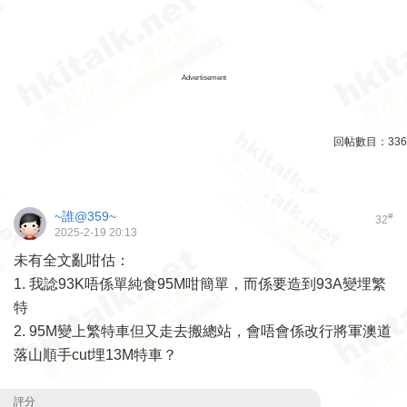
Advertisement
回帖數目：
336
~誰@359~
#
32
2025-2-19 20:13
未有全文亂咁估：
1. 我諗93K唔係單純食95M咁簡單，而係要造到93A變埋繁
特
2. 95M變上繁特車但又走去搬總站，會唔會係改行將軍澳道
落山順手cut埋13M特車？
評分