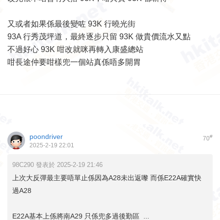
又或者如果係最後變咗 93K 行曉光街
93A 行秀茂坪道，最終逐步只留 93K 做貴價流水又點
不過好心 93K 咁改就咪再轉入康盛總站
咁長途仲要咁樣兜一個站真係唔多開胃
poondriver
#
70
2025-2-19 22:01
98C290 發表於 2025-2-19 21:46
上次大反彈最主要唔單止係因為A28未出返嚟 而係E22A確實快
過A28
E22A基本上係將南A29 只係兜多過後勤區 ...