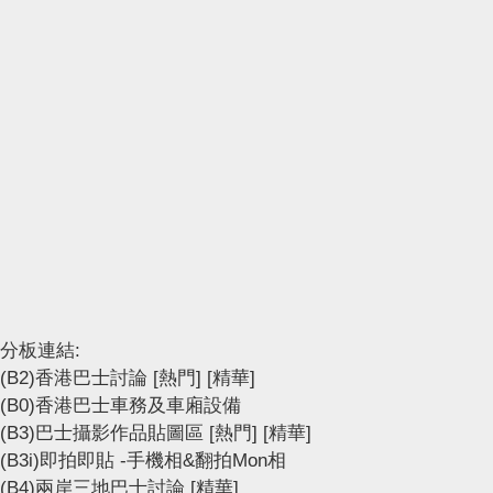
分板連結:
(B2)香港巴士討論
[熱門]
[精華]
(B0)香港巴士車務及車廂設備
(B3)巴士攝影作品貼圖區
[熱門]
[精華]
(B3i)即拍即貼 -手機相&翻拍Mon相
(B4)兩岸三地巴士討論
[精華]