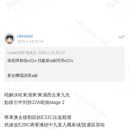
HM3044
#
68
2025-2-19 21:54
cfshk2008 發表於 2025-2-19 20:23
個底牌都係e22a 找數新a線同埋e22s
要去機場請搭a線
唔解決咗東涌東/東涌西去東九先
點樣引申到拆22A呢個stage 2
將軍澳去後勤區拆E22C比返觀塘
然後改E29C將軍澳經中九直入國泰城/貨運區算啦