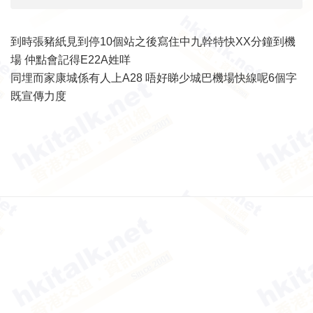
到時張豬紙見到停10個站之後寫住中九幹特快XX分鐘到機
場 仲點會記得E22A姓咩
同埋而家康城係有人上A28 唔好睇少城巴機場快線呢6個字
既宣傳力度