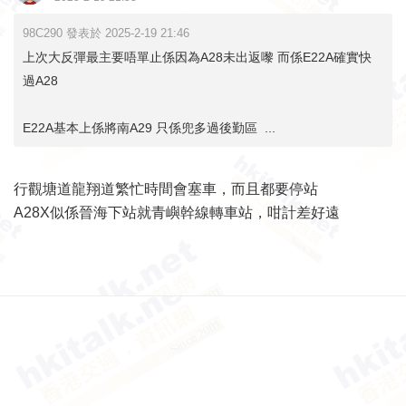
98C290 發表於 2025-2-19 21:46
上次大反彈最主要唔單止係因為A28未出返嚟 而係E22A確實快
過A28
E22A基本上係將南A29 只係兜多過後勤區 ...
行觀塘道龍翔道繁忙時間會塞車，而且都要停站
A28X似係晉海下站就青嶼幹線轉車站，咁計差好遠