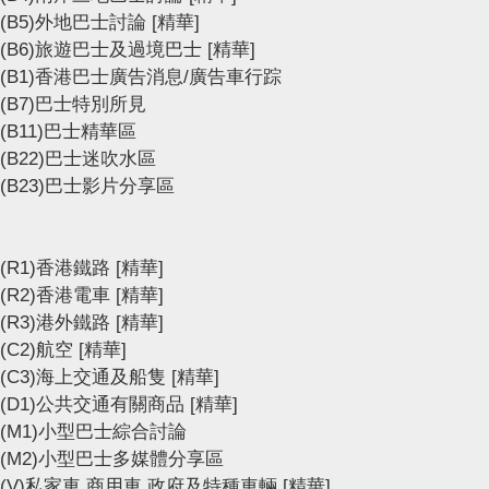
(B5)外地巴士討論
[精華]
(B6)旅遊巴士及過境巴士
[精華]
(B1)香港巴士廣告消息/廣告車行踪
(B7)巴士特別所見
(B11)巴士精華區
(B22)巴士迷吹水區
(B23)巴士影片分享區
(R1)香港鐵路
[精華]
(R2)香港電車
[精華]
(R3)港外鐵路
[精華]
(C2)航空
[精華]
(C3)海上交通及船隻
[精華]
(D1)公共交通有關商品
[精華]
(M1)小型巴士綜合討論
(M2)小型巴士多媒體分享區
(V)私家車,商用車,政府及特種車輛
[精華]