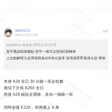
3ASV174
#
64
2025-2-19 21:50
poondriver 發表於 2025-2-19 20:58
貴平應該唔係重點 想平一樣可以照坐E再轉車
上次點解咁大反彈係因為A28未出返來 加埋成單野真係太柒 將南
...
本身 A28 全日 30 分鐘一班走咗數
相信下次係 A28X 全日
然後 A28 縮短去寶林，各自一個鐘一班
同時改慢 E22A，夾將南上 A 車