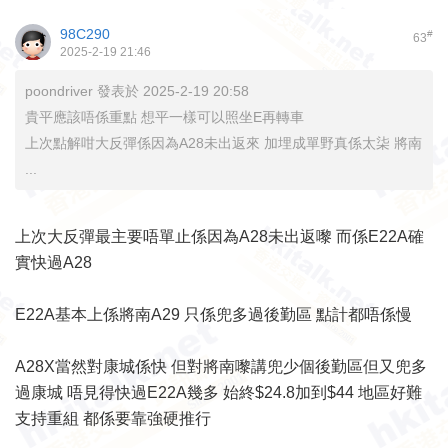
98C290
#
63
2025-2-19 21:46
poondriver 發表於 2025-2-19 20:58
貴平應該唔係重點 想平一樣可以照坐E再轉車
上次點解咁大反彈係因為A28未出返來 加埋成單野真係太柒 將南
...
上次大反彈最主要唔單止係因為A28未出返嚟 而係E22A確
實快過A28
E22A基本上係將南A29 只係兜多過後勤區 點計都唔係慢
A28X當然對康城係快 但對將南嚟講兜少個後勤區但又兜多
過康城 唔見得快過E22A幾多 始終$24.8加到$44 地區好難
支持重組 都係要靠強硬推行