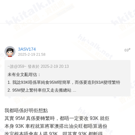
3ASV174
#
69
2025-2-19 21:58
~誰@359~ 發表於 2025-2-19 20:13
未有全文亂咁估：
1. 我諗93K唔係單純食95M咁簡單，而係要造到93A變埋繁特
2. 95M變上繁特車但又走去搬總站 ...
我都唔係好明佢想點
其實 95M 真係要轉繁時，都唔一定要改 93K 就佢
本身 93K 車程就算將軍澳搭出油尖旺都唔算過份
改完根本唔會有人搭 93K，咁其實 93K 都斬得