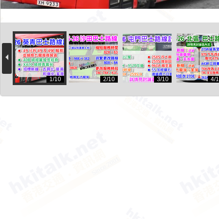
1/10
2/10
3/10
4/