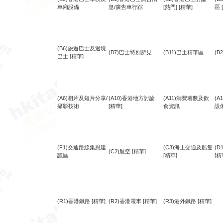
車廂設備
息/廣告車行踪
[熱門]
[精華]
區
(B6)旅遊巴士及過境
(B7)巴士特別所見
(B11)巴士精華區
(B
巴士
[精華]
(A6)相片及短片分享/
(A10)香港地方討論
(A11)消費著數及飲
(
攝影技術
[精華]
食資訊
設
(F1)交通路線集思建
(C3)海上交通及船隻
(
(C2)航空
[精華]
議區
[精華]
[精
(R1)香港鐵路
[精華]
(R2)香港電車
[精華]
(R3)港外鐵路
[精華]