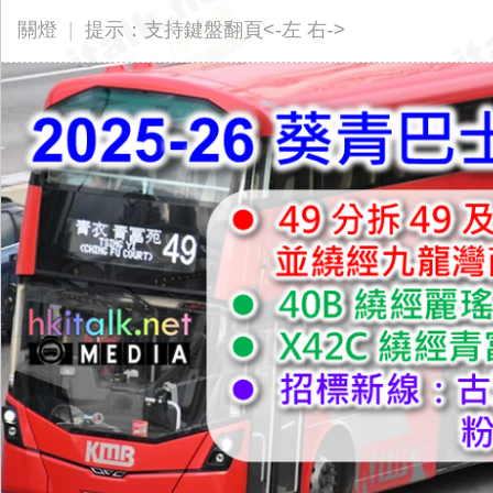
ita
關燈
|
提示：支持鍵盤翻頁<-左 右->
lk.
ne
t
香
港
交
通
資
訊
網