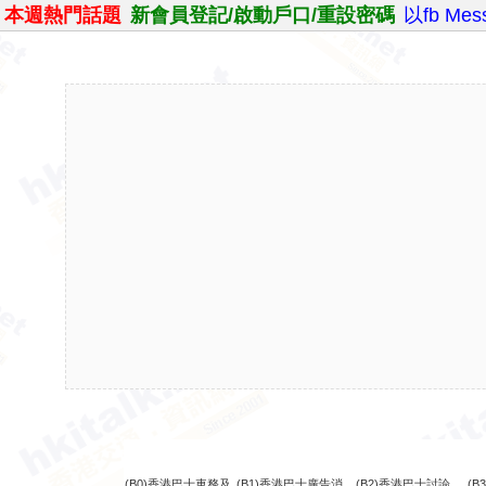
本週熱門話題
新會員登記/啟動戶口/重設密碼
以fb Me
(B0)香港巴士車務及
(B1)香港巴士廣告消
(B2)香港巴士討論
(