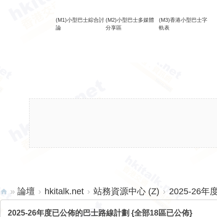
(M1)小型巴士綜合討
(M2)小型巴士多媒體
(M3)香港小型巴士字
論
分享區
軌表
»
論壇
›
hkitalk.net
›
站務資源中心 (Z)
›
2025-26
hk
2025-26年度已公佈的巴士路線計劃 {全部18區已公佈}