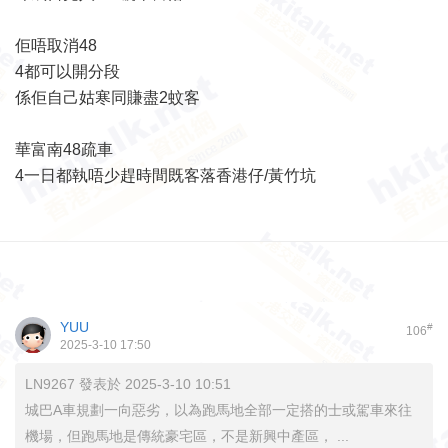
佢唔取消48
4都可以開分段
係佢自己姑寒同賺盡2蚊客
華富南48疏車
4一日都執唔少趕時間既客落香港仔/黃竹坑
YUU
#
106
2025-3-10 17:50
LN9267 發表於 2025-3-10 10:51
城巴A車規劃一向惡劣，以為跑馬地全部一定搭的士或駕車來往
機場，但跑馬地是傳統豪宅區，不是新興中產區， ...