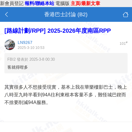
新會員登記
報料/聯絡本站
電腦版
主頁/最新文章
香港巴士討論 (B2)
[路線計劃/RPP]
2025-2026年度南區RPP
LN9267
#
101
2025-3-10 10:53
FBI2 發表於 2025-3-8 00:30
客就得咁多
其實很多人不想接受現實，基本上我在華樂樓影巴士，晚上
八時至九時半看到94A往利東根本客量不多，難怪城巴鍥而
不捨要削減94A服務。