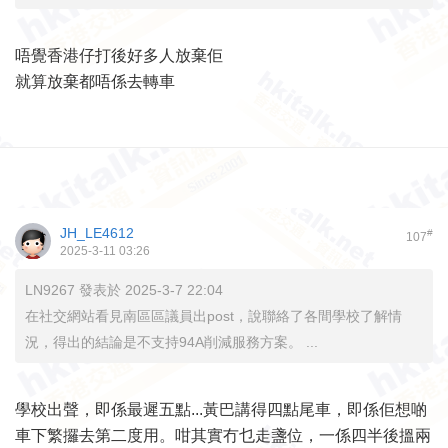
唔覺香港仔打後好多人放棄佢
就算放棄都唔係去轉車
JH_LE4612
#
107
2025-3-11 03:26
LN9267 發表於 2025-3-7 22:04
在社交網站看見南區區議員出post，說聯絡了各間學校了解情
況，得出的結論是不支持94A削減服務方案。 ...
學校出聲，即係最遲五點...黃巴講得四點尾車，即係佢想啲
車下繁攞去第二度用。咁其實冇乜走盞位，一係四半後搵兩