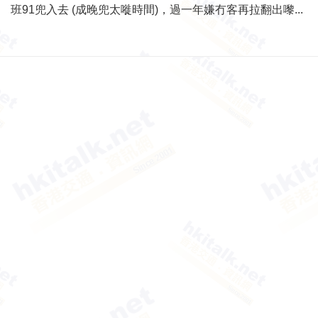
班91兜入去 (成晚兜太嘥時間)，過一年嫌冇客再拉翻出嚟...