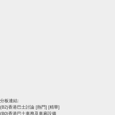
分板連結:
(B2)香港巴士討論
[熱門]
[精華]
(B0)香港巴士車務及車廂設備