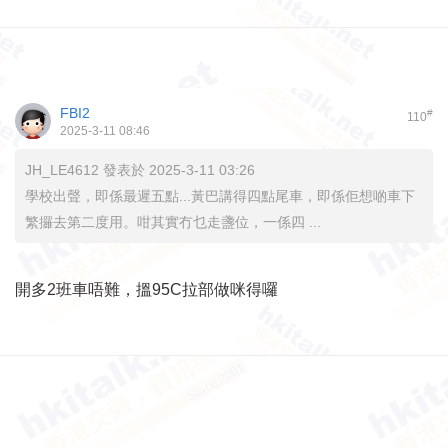
FBI2
#
110
2025-3-11 08:46
JH_LE4612 發表於 2025-3-11 03:26
學校出聲，即係最遲五點...黃巴講得四點尾車，即係佢想啲車下
繁攞去第二度用。咁其實冇乜走盞位，一係四 ...
開多2班車唔難，搵95C拉部做咪得囉