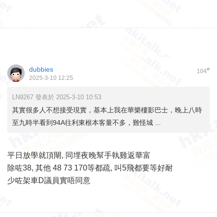
dubbies
#
104
2025-3-10 12:25
LN9267 發表於 2025-3-10 10:53
其實很多人不想接受現實，基本上我在華樂樓影巴士，晚上八時
至九時半看到94A往利東根本客量不多，難怪城 ...
平日放學就頂閘, 同埋夜晚幫手執雞返華富
除咗38, 其他 48 73 170等都疏, 叫5飛都要等好耐
少咗架車D議員實唔同意