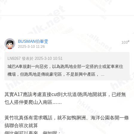
BUSMAN伯輋雯
#
103
2025-3-10 11:26
LN9267 發表於 2025-3-10 10:51
城巴A車規劃一向惡劣，以為跑馬地全部一定搭的士或駕車來往
機場，但跑馬地是傳統豪宅區，不是新興中產區， ...
其實A17應該考慮直接cut到大坑道/跑馬地開就算，已經無
乜人搭仲要爬山入南區……
黃竹坑真係有需求嘅話，就不如鴨脷洲、海洋公園各開一條
搞聯合班次就算
個比例可以再夾，例如咁：