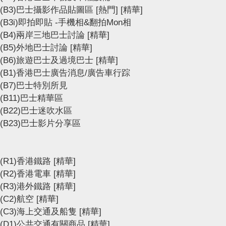
(B3)巴士攝影作品貼圖區
[熱門]
[精華]
(B3i)即拍即貼 -手機相&翻拍Mon相
(B4)兩岸三地巴士討論
[精華]
(B5)外地巴士討論
[精華]
(B6)旅遊巴士及過境巴士
[精華]
(B1)香港巴士廣告消息/廣告車行踪
(B7)巴士特別所見
(B11)巴士精華區
(B22)巴士迷吹水區
(B23)巴士影片分享區
(R1)香港鐵路
[精華]
(R2)香港電車
[精華]
(R3)港外鐵路
[精華]
(C2)航空
[精華]
(C3)海上交通及船隻
[精華]
(D1)公共交通有關商品
[精華]