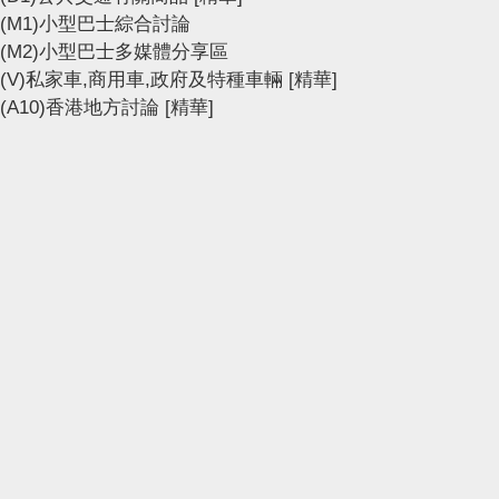
(M1)小型巴士綜合討論
(M2)小型巴士多媒體分享區
(V)私家車,商用車,政府及特種車輛
[精華]
(A10)香港地方討論
[精華]