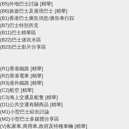
(B5)外地巴士討論
[精華]
(B6)旅遊巴士及過境巴士
[精華]
(B1)香港巴士廣告消息/廣告車行踪
(B7)巴士特別所見
(B11)巴士精華區
(B22)巴士迷吹水區
(B23)巴士影片分享區
(R1)香港鐵路
[精華]
(R2)香港電車
[精華]
(R3)港外鐵路
[精華]
(C2)航空
[精華]
(C3)海上交通及船隻
[精華]
(D1)公共交通有關商品
[精華]
(M1)小型巴士綜合討論
(M2)小型巴士多媒體分享區
(V)私家車,商用車,政府及特種車輛
[精華]