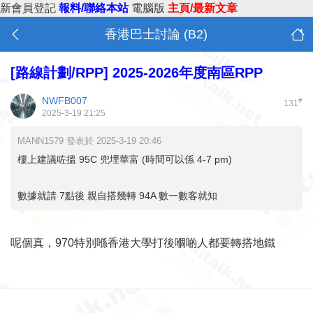
新會員登記
報料/聯絡本站
電腦版
主頁/最新文章
香港巴士討論 (B2)
[路線計劃/RPP]
2025-2026年度南區RPP
NWFB007
#
131
2025-3-19 21:25
MANN1579 發表於 2025-3-19 20:46
樓上建議咗搵 95C 兜埋華富 (時間可以係 4-7 pm)
數據就請 7點後 親自搭幾轉 94A 數一數客就知
呢個真，970特別喺香港大學打後嗰啲人都要轉搭地鐵