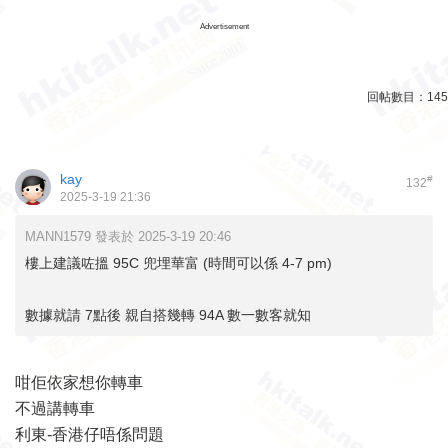
Advertisement
回帖數目：
145
kay
#
132
2025-3-19 21:36
MANN1579 發表於 2025-3-19 20:46
樓上建議咗搵 95C 兜埋華富 (時間可以係 4-7 pm)
數據就請 7點後 親自搭幾轉 94A 數一數客就知
咁佢依家想你轉車
不過講轉車
利東-香港仔唔係問題