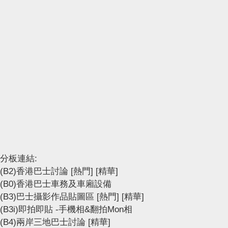
分板連結:
(B2)香港巴士討論
[熱門]
[精華]
(B0)香港巴士車務及車廂設備
(B3)巴士攝影作品貼圖區
[熱門]
[精華]
(B3i)即拍即貼 -手機相&翻拍Mon相
(B4)兩岸三地巴士討論
[精華]