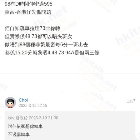
98有D時間仲密過595
華富-香港仔先係問題
佢自知疏車拉埋73比你轉
但實際係48 73都可以唔夾班次
做唔到98個種非繁最密每6分一班出去
都係15-20分就黎晒4 48 73 94A是但兩三條
Choi
#
133
2025-3-19 22:15
kay 發表於 2025-3-19 21:36
咁佢依家想你轉車
不過講轉車