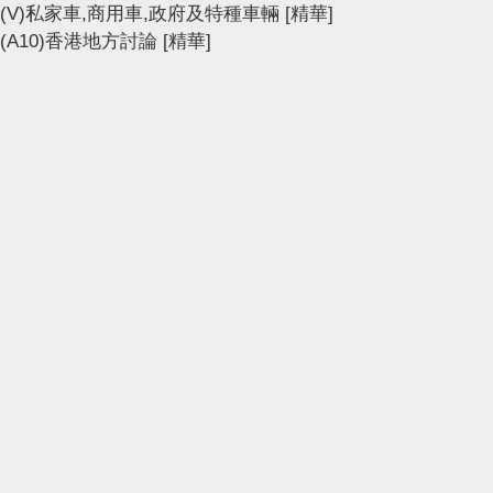
(V)私家車,商用車,政府及特種車輛
[精華]
(A10)香港地方討論
[精華]