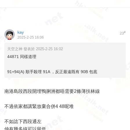
kay
#
23
2025-2-25 16:06
天空之神 發表於 2025-2-25 16:02
44871 同樣道理
91+94(A) 順手殺埋 91A ，反正最遠既有 90B 包底
南港島段西段開埋鴨脷洲都唔需要2條薄扶林線
不過依家都講緊放棄合併4 48呢堆
不如諗下西段通左
仲有幾多線可以留低