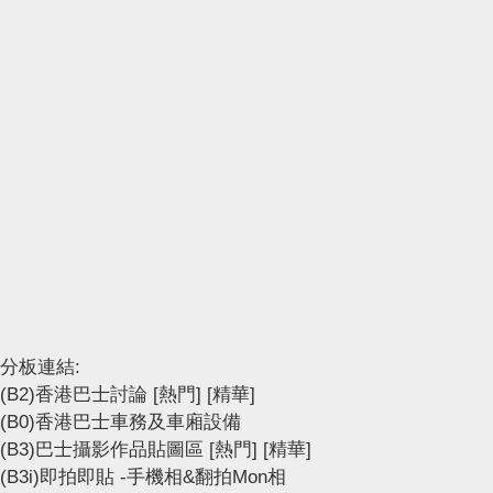
分板連結:
(B2)香港巴士討論
[熱門]
[精華]
(B0)香港巴士車務及車廂設備
(B3)巴士攝影作品貼圖區
[熱門]
[精華]
(B3i)即拍即貼 -手機相&翻拍Mon相