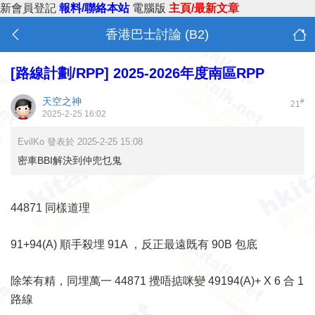
新會員登記
報料/聯絡本站
電腦版
主頁/最新文章
香港巴士討論 (B2)
[路線計劃/RPP]
2025-2026年度南區RPP
天空之神
#
21
2025-2-25 16:02
EvilKo 發表於 2025-2-25 15:08
密車BBI解決到仲兜乜鬼
44871 同樣道理
91+94(A) 順手殺埋 91A ，反正最遠既有 90B 包底
除笨有精，同埋萬一 44871 攪唔掂咪變 49194(A)+ X 6 合 1
路線