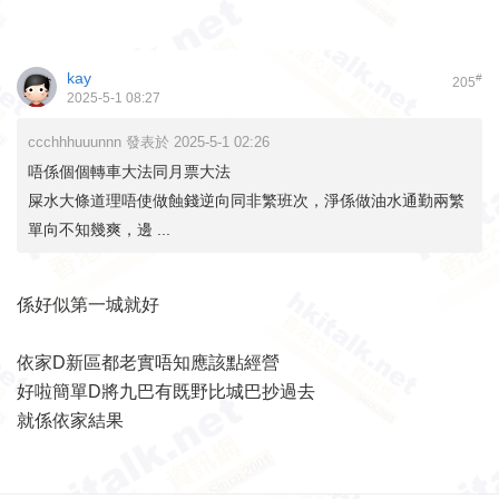
kay
#
205
2025-5-1 08:27
ccchhhuuunnn 發表於 2025-5-1 02:26
唔係個個轉車大法同月票大法
屎水大條道理唔使做蝕錢逆向同非繁班次，淨係做油水通勤兩繁
單向不知幾爽，邊 ...
係好似第一城就好
依家D新區都老實唔知應該點經營
好啦簡單D將九巴有既野比城巴抄過去
就係依家結果