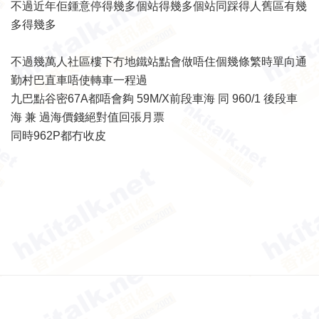
不過近年佢鍾意停得幾多個站得幾多個站同踩得人舊區有幾
多得幾多
不過幾萬人社區樓下冇地鐵站點會做唔住個幾條繁時單向通
勤村巴直車唔使轉車一程過
九巴點谷密67A都唔會夠 59M/X前段車海 同 960/1 後段車
海 兼 過海價錢絕對值回張月票
同時962P都冇收皮