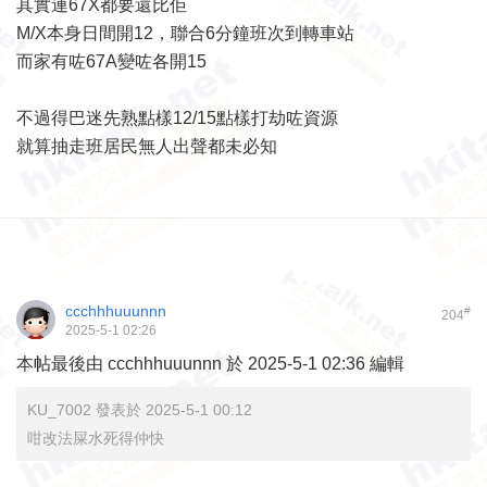
其實連67X都要還比佢
M/X本身日間開12，聯合6分鐘班次到轉車站
而家有咗67A變咗各開15
不過得巴迷先熟點樣12/15點樣打劫咗資源
就算抽走班居民無人出聲都未必知
ccchhhuuunnn
#
204
2025-5-1 02:26
本帖最後由 ccchhhuuunnn 於 2025-5-1 02:36 編輯
KU_7002 發表於 2025-5-1 00:12
咁改法屎水死得仲快