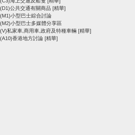
(C3)海上交通及船隻
[精華]
(D1)公共交通有關商品
[精華]
(M1)小型巴士綜合討論
(M2)小型巴士多媒體分享區
(V)私家車,商用車,政府及特種車輛
[精華]
(A10)香港地方討論
[精華]