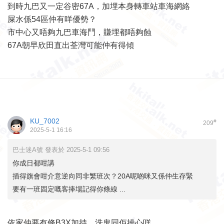
到時九巴又一定谷密67A，加埋本身轉車站車海網絡
屎水係54區仲有咩優勢？
市中心又唔夠九巴車海鬥，賺埋都唔夠蝕
67A朝早欣田直出荃灣可能仲有得傾
KU_7002
#
209
2025-5-1 16:16
巴士迷A號 發表於 2025-5-1 09:56
你成日都咁講
插得旗會咁介意逆向同非繁班次？20A呢啲咪又係仲生存緊
要有一班固定嘅客捧場記得你條線 ...
依家仲要有條B3X加持，洗鬼同佢操心咩