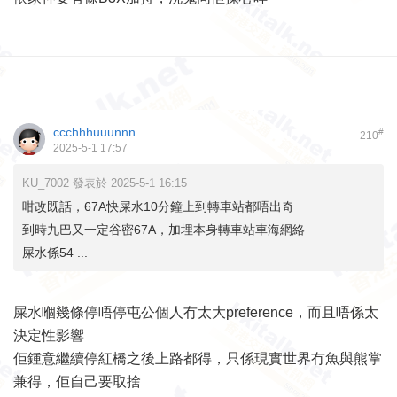
ccchhhuuunnn
#
210
2025-5-1 17:57
KU_7002 發表於 2025-5-1 16:15
咁改既話，67A快屎水10分鐘上到轉車站都唔出奇
到時九巴又一定谷密67A，加埋本身轉車站車海網絡
屎水係54 ...
屎水嗰幾條停唔停屯公個人冇太大preference，而且唔係太
決定性影響
佢鍾意繼續停紅橋之後上路都得，只係現實世界冇魚與熊掌
兼得，佢自己要取捨