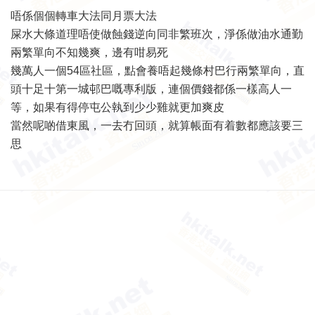
唔係個個轉車大法同月票大法
屎水大條道理唔使做蝕錢逆向同非繁班次，淨係做油水通勤
兩繁單向不知幾爽，邊有咁易死
幾萬人一個54區社區，點會養唔起幾條村巴行兩繁單向，直
頭十足十第一城邨巴嘅專利版，連個價錢都係一樣高人一
等，如果有得停屯公執到少少雞就更加爽皮
當然呢啲借東風，一去冇回頭，就算帳面有着數都應該要三
思