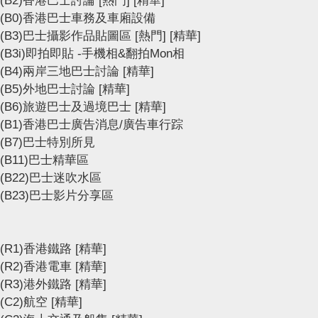
(B2)香港巴士討論
[熱門]
[精華]
(B0)香港巴士車務及車廂設備
(B3)巴士攝影作品貼圖區
[熱門]
[精華]
(B3i)即拍即貼 -手機相&翻拍Mon相
(B4)兩岸三地巴士討論
[精華]
(B5)外地巴士討論
[精華]
(B6)旅遊巴士及過境巴士
[精華]
(B1)香港巴士廣告消息/廣告車行踪
(B7)巴士特別所見
(B11)巴士精華區
(B22)巴士迷吹水區
(B23)巴士影片分享區
(R1)香港鐵路
[精華]
(R2)香港電車
[精華]
(R3)港外鐵路
[精華]
(C2)航空
[精華]