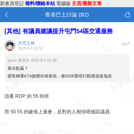
新會員登記
報料/聯絡本站
電腦版
主頁/最新文章
香港巴士討論 (B2)
[其他]
有議員建議提升屯門54區交通服務
天空之神
#
201
2025-5-1 01:52
jpoon 發表於 2025-5-1 01:38
屎水點贏？
膘客轉乘67A搶晒你堆客啦，條55仲要唔行觀塘道搵鬼搭
請看 RDP 的 55 特班
而 50 55 的確係上過會，反對的人相信唔係區議員