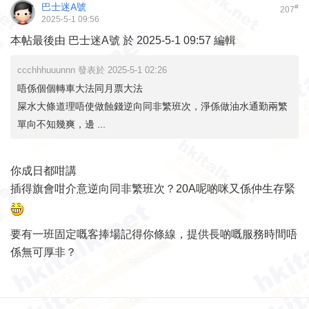
巴士迷A號
#
207
2025-5-1 09:56
本帖最後由 巴士迷A號 於 2025-5-1 09:57 編輯
ccchhhuuunnn 發表於 2025-5-1 02:26
唔係個個轉車大法同月票大法
屎水大條道理唔使做蝕錢逆向同非繁班次，淨係做油水通勤兩繁
單向不知幾爽，邊 ...
你成日都咁講
插得旗會咁介意逆向同非繁班次？20A呢啲咪又係仲生存緊
要有一班固定嘅客捧場記得你條線，提供長啲嘅服務時間唔
係無可厚非？