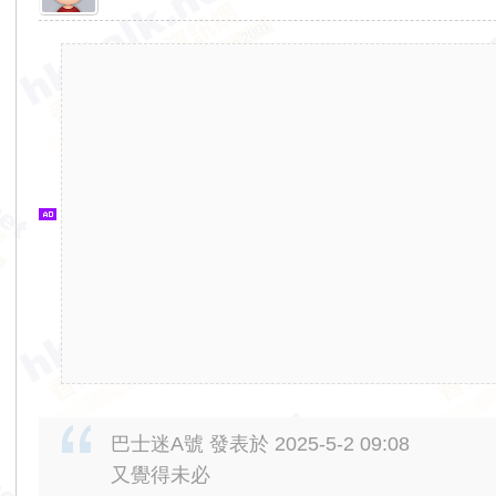
香
港
交
通
資
訊
網
巴士迷A號 發表於 2025-5-2 09:08
又覺得未必