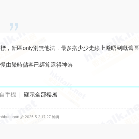
標，新區only別無他法，最多搭少少走線上避唔到嘅舊
慢慢由繁時儲客已經算還得神落
自手機
|
顯示全部樓層
huuunnn 於 2025-5-2 17:27 編輯