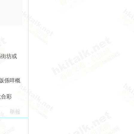
喺街坊或
傳版係咩概
六合彩
舉報