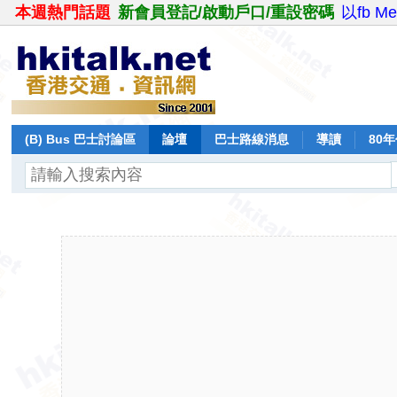
本週熱門話題
新會員登記/啟動戶口/重設密碼
以fb M
(B) Bus 巴士討論區
論壇
巴士路線消息
導讀
80
飛行報告
日誌
保留巴士
分享
記錄