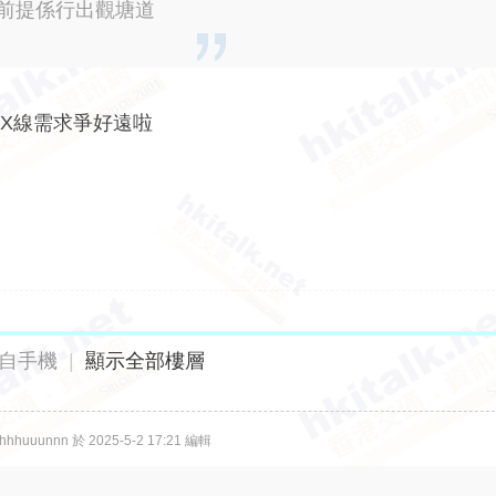
，前提係行出觀塘道
傳統X線需求爭好遠啦
自手機
|
顯示全部樓層
huuunnn 於 2025-5-2 17:21 編輯