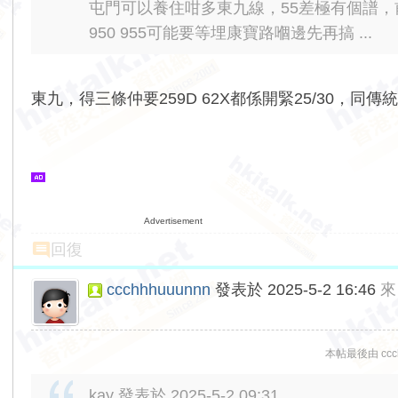
屯門可以養住咁多東九線，55差極有個譜
950 955可能要等埋康寶路嗰邊先再搞 ...
東九，得三條仲要259D 62X都係開緊25/30，同
Advertisement
回復
ccchhhuuunnn
發表於 2025-5-2 16:46
來
本帖最後由 ccchh
kay 發表於 2025-5-2 09:31