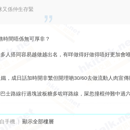
咪又係仲生存緊
服務時間唔係無可厚非？
最多人搭同容易越做越出名，有咩做得好做得唔好更加會
鐵，成日話加時開非繁但開埋啲30/60去做流動人肉宣
咩巴士路線行過塊波板糖多咗咩路線，屎忽撞棍仲難中過
自手機
|
顯示全部樓層