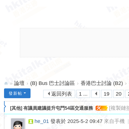
»
論壇
›
(B) Bus 巴士討論區
›
香港巴士討論 (B2)
›
hk
發新帖
返回列表
1 ...
19
20
ita
火...
[複製鏈接
[其他]
有議員建議提升屯門54區交通服務
lk.
ne
he_01
發表於 2025-5-2 09:47
來自手機
t