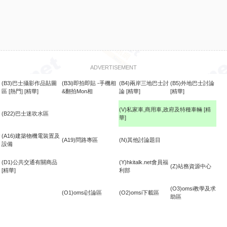
ADVERTISEMENT
(B3)巴士攝影作品貼圖
(B3i)即拍即貼 -手機相
(B4)兩岸三地巴士討
(B5)外地巴士討論
區
[熱門]
[精華]
&翻拍Mon相
論
[精華]
[精華]
(V)私家車,商用車,政府及特種車輛
[精
(B22)巴士迷吹水區
華]
食
(A16)建築物機電裝置及
(A19)問路專區
(N)其他討論題目
設備
(D1)公共交通有關商品
(Y)hkitalk.net會員福
(Z)站務資源中心
[精華]
利部
(O3)omsi教學及求
(O1)omsi討論區
(O2)omsi下載區
助區