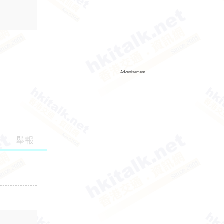
Advertisement
舉報