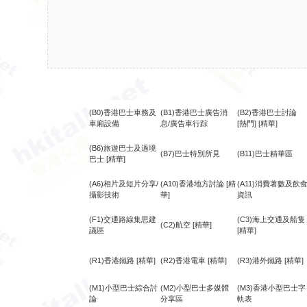
(B0)香港巴士車務及
(B1)香港巴士廣告消
(B2)香港巴士討論
車廂設備
息/廣告車行踪
[熱門]
[精華]
(B6)旅遊巴士及過境
(B7)巴士特別所見
(B11)巴士精華區
巴士
[精華]
(A6)相片及短片分享/
(A10)香港地方討論
[精
(A11)消費著數及飲
攝影技術
華]
資訊
(F1)交通路線集思建
(C3)海上交通及船隻
(C2)航空
[精華]
議區
[精華]
(R1)香港鐵路
[精華]
(R2)香港電車
[精華]
(R3)港外鐵路
[精華]
(M1)小型巴士綜合討
(M2)小型巴士多媒體
(M3)香港小型巴士字
論
分享區
軌表