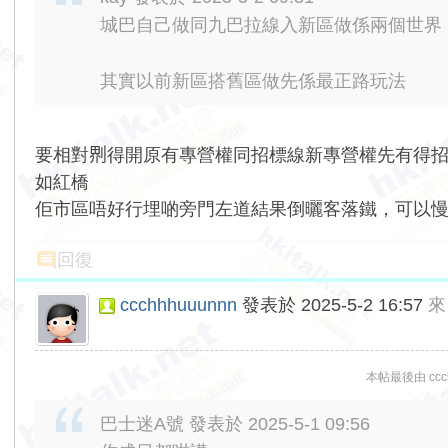
城巴自己做同九巴拉線入新區做係兩個世界
其實以前新區搭舊區做先係最正路玩法
要相對𠝹得開原有專營權同招標線新專營權先有得招
如紅橋
佢市區唔好行埋啲旁門左道結果倒曬客落鐵，可以
回復
ccchhhuuunnn
發表於 2025-5-2 16:57
來
本帖最後由 ccchh
巴士迷A號 發表於 2025-5-1 09:56