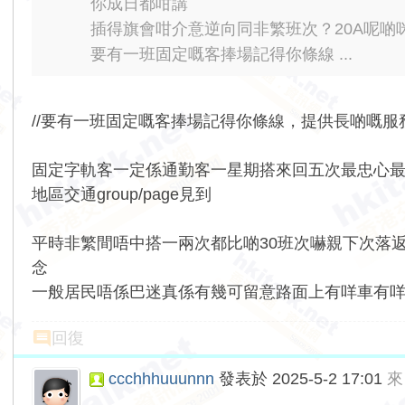
你成日都咁講
插得旗會咁介意逆向同非繁班次？20A呢啲
要有一班固定嘅客捧場記得你條線 ...
//要有一班固定嘅客捧場記得你條線，提供長啲嘅
固定字軌客一定係通勤客一星期搭來回五次最忠心
地區交通group/page見到
平時非繁間唔中搭一兩次都比啲30班次嚇親下次落返
念
一般居民唔係巴迷真係有幾可留意路面上有咩車有
回復
ccchhhuuunnn
發表於 2025-5-2 17:01
來