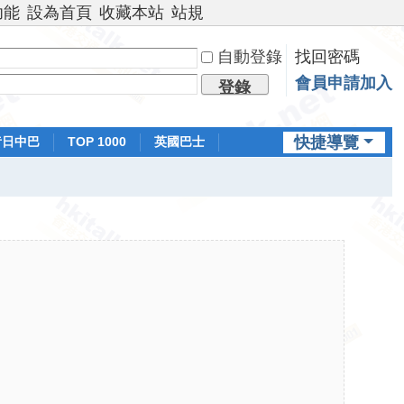
功能
設為首頁
收藏本站
站規
自動登錄
找回密碼
會員申請加入
登錄
快捷導覽
昔日中巴
TOP 1000
英國巴士
排行榜
日本鐵路