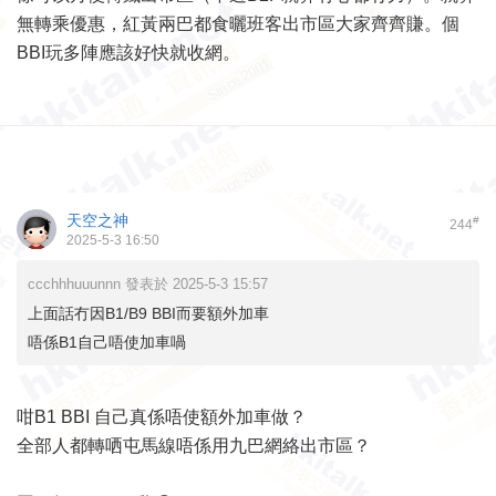
無轉乘優惠，紅黃兩巴都食曬班客出市區大家齊齊賺。個
BBI玩多陣應該好快就收網。
天空之神
#
244
2025-5-3 16:50
ccchhhuuunnn 發表於 2025-5-3 15:57
上面話冇因B1/B9 BBI而要額外加車
唔係B1自己唔使加車喎
咁B1 BBI 自己真係唔使額外加車做？
全部人都轉哂屯馬線唔係用九巴網絡出市區？