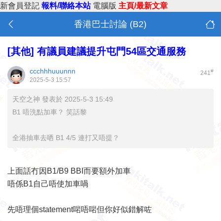
新會員登記
報料/聯絡本站
電腦版
主頁/最新文章
香港巴士討論 (B2)
[其他]
有議員建議提升屯門54區交通服務
ccchhhuuunnn
#
241
2025-5-3 15:57
天空之神 發表於 2025-5-3 15:49
B1 唔洗點加車？ 笑話黎
全港抽車去哂 B1 4/5 連打又唔提？
上面話冇因B1/B9 BBI而要額外加車
唔係B1自己唔使加車喎
先唔理個statement啱唔啱但你好似錯解咗