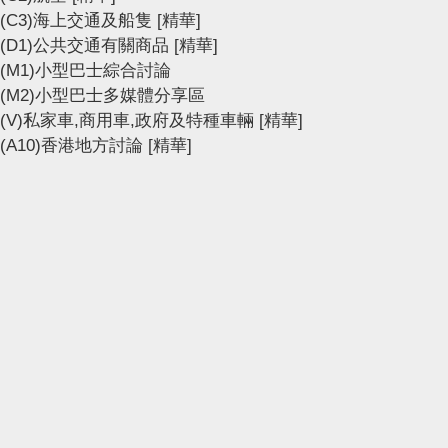
(C3)海上交通及船隻
[精華]
(D1)公共交通有關商品
[精華]
(M1)小型巴士綜合討論
(M2)小型巴士多媒體分享區
(V)私家車,商用車,政府及特種車輛
[精華]
(A10)香港地方討論
[精華]