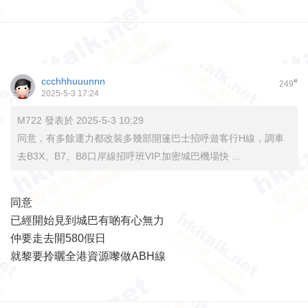
ccchhhuuunnn
#
249
2025-5-3 17:24
M722 發表於 2025-5-3 10:29
同意，有多餘運力都改裝多幾部開篷巴士招呼遊客行H線，調車
去B3X、B7、B8口岸線招呼班VIP.加密城巴機場快 ...
同意
已經開始見到城巴有啲有心無力
仲要走去開580假日
就黎要拎曬全港資源嚟做ABH線