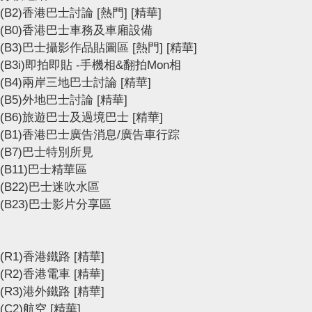
(B2)香港巴士討論
[熱門]
[精華]
(B0)香港巴士車務及車廂設備
(B3)巴士攝影作品貼圖區
[熱門]
[精華]
(B3i)即拍即貼 -手機相&翻拍Mon相
(B4)兩岸三地巴士討論
[精華]
(B5)外地巴士討論
[精華]
(B6)旅遊巴士及過境巴士
[精華]
(B1)香港巴士廣告消息/廣告車行踪
(B7)巴士特別所見
(B11)巴士精華區
(B22)巴士迷吹水區
(B23)巴士影片分享區
(R1)香港鐵路
[精華]
(R2)香港電車
[精華]
(R3)港外鐵路
[精華]
(C2)航空
[精華]