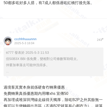
50都多咗好多人搭，有7成人都係過咗紅橋打後先落。
ccchhhuuunnn
#
243
2025-5-3 16:04
tt777 發表於 2025-5-3 11:53
但50B3X BBI 係免費，變相對公司條數幫助唔太。
仲要加車落去可能仲洗得多。
...
過境客其實本身就係硬食冇轉乘優惠
免費轉乘真係優惠期內用嚟xhs 宣傳50
再加埋成堆深圳灣線走線得天獨厚，除咗B2P之外其餘無一
條可以方便轉鐵出市區（不過B2P就算有心都冇力）。就算