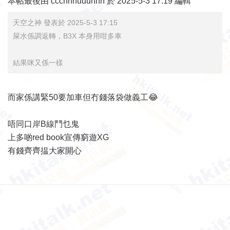
本帖最後由 ccchhhuuunnn 於 2025-5-3 17:19 編輯
天空之神 發表於 2025-5-3 17:15
屎水係調返轉，B3X 本身用咁多車
結果咪又係一樣
而家係講緊50要加車但冇錢落袋做義工😂
唔同口岸B線鬥乜鬼
上多啲red book宣傳窮遊XG
有錢齊齊揾大家開心